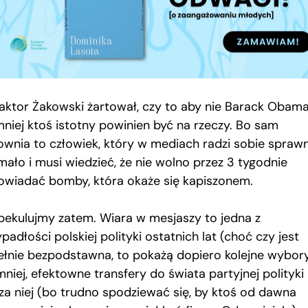
aktor Żakowski żartował, czy to aby nie Barack Obama
mniej ktoś istotny powinien być na rzeczy. Bo sam
ownia to człowiek, który w mediach radzi sobie sprawn
mało i musi wiedzieć, że nie wolno przez 3 tygodnie
owiadać bomby, która okaże się kapiszonem.
pekulujmy zatem. Wiara w mesjaszy to jedna z
padłości polskiej polityki ostatnich lat (choć czy jest
ełnie bezpodstawna, to pokażą dopiero kolejne wybory
niej, efektowne transfery do świata partyjnej polityki
za niej (bo trudno spodziewać się, by ktoś od dawna