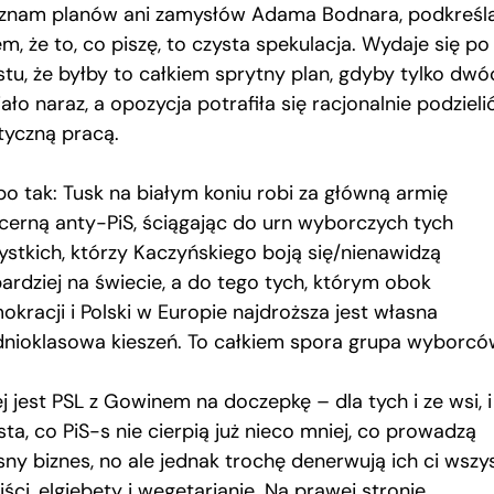
 znam planów ani zamysłów Adama Bodnara, podkreś
m, że to, co piszę, to czysta spekulacja. Wydaje się po
stu, że byłby to całkiem sprytny plan, gdyby tylko dwó
ało naraz, a opozycja potrafiła się racjonalnie podzieli
ityczną pracą.
bo tak: Tusk na białym koniu robi za główną armię
cerną anty-PiS, ściągając do urn wyborczych tych
ystkich, którzy Kaczyńskiego boją się/nienawidzą
bardziej na świecie, a do tego tych, którym obok
okracji i Polski w Europie najdroższa jest własna
dnioklasowa kieszeń. To całkiem spora grupa wyborcó
j jest PSL z Gowinem na doczepkę – dla tych i ze wsi, i
ta, co PiS-s nie cierpią już nieco mniej, co prowadzą
sny biznes, no ale jednak trochę denerwują ich ci wszy
iści, elgiebety i wegetarianie. Na prawej stronie