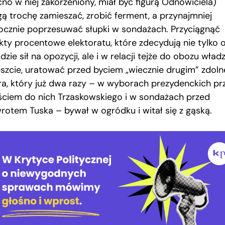
no w niej zakorzeniony, miał być figurą Odnowiciela)
ą trochę zamieszać, zrobić ferment, a przynajmniej
ocznie poprzesuwać słupki w sondażach. Przyciągnąć
kty procentowe elektoratu, które zdecydują nie tylko 
dzie sił na opozycji, ale i w relacji tejże do obozu władz
szcie, uratować przed byciem „wiecznie drugim” zdol
era, który już dwa razy – w wyborach prezydenckich pr
ściem do nich Trzaskowskiego i w sondażach przed
rotem Tuska – bywał w ogródku i witał się z gąską.