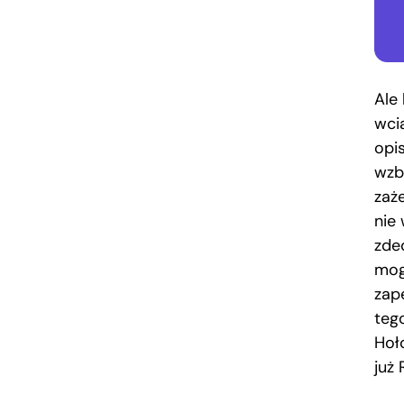
Ale 
wci
opi
wzb
zaże
nie
zdec
mog
zap
teg
Hoł
już