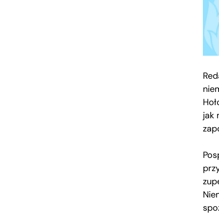
Red
nie
Hoł
jak 
zap
Pos
przy
zup
Niem
spo