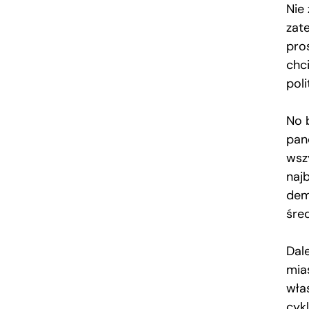
Nie
zate
pro
chci
pol
No 
pan
wsz
naj
dem
śre
Dale
mias
wła
cykl