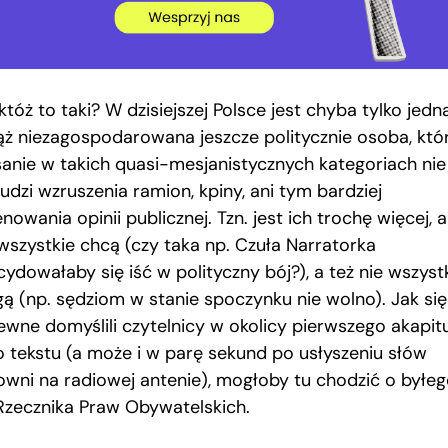
któż to taki? W dzisiejszej Polsce jest chyba tylko jedna
ąż niezagospodarowana jeszcze politycznie osoba, któr
sanie w takich quasi-mesjanistycznych kategoriach nie
udzi wzruszenia ramion, kpiny, ani tym bardziej
nowania opinii publicznej. Tzn. jest ich trochę więcej, a
 wszystkie chcą (czy taka np. Czuła Narratorka
ydowałaby się iść w polityczny bój?), a też nie wszyst
ą (np. sędziom w stanie spoczynku nie wolno). Jak się
ewne domyślili czytelnicy w okolicy pierwszego akapit
o tekstu (a może i w parę sekund po usłyszeniu słów
owni na radiowej antenie), mogłoby tu chodzić o byłe
 Rzecznika Praw Obywatelskich.