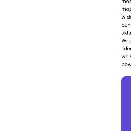
moc
mog
wid
pun
ukła
Wre
lid
wej
pow