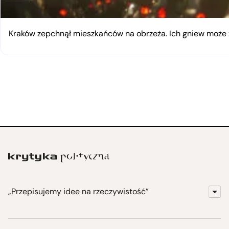
Kraków zepchnął mieszkańców na obrzeża. Ich gniew moż
„Przepisujemy idee na rzeczywistość”
KrytykaPolityczna.pl
Wydawnictwo