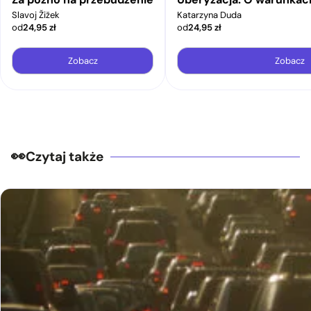
Slavoj Žižek
Katarzyna Duda
od
24,95
zł
od
24,95
zł
Zobacz
Zobacz
Czytaj także