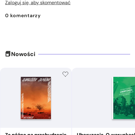
Zaloguj się, aby skomentować
0
komentarzy
Nowości
Za późno na przebudzenie
Uberyzacja. O warunkac