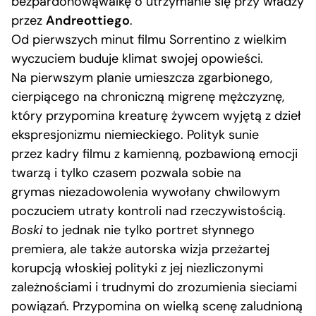
bezpardonowąwalkę o utrzymanie się przy władzy
przez
Andreottiego
.
Od pierwszych minut filmu Sorrentino z wielkim
wyczuciem buduje klimat swojej opowieści.
Na pierwszym planie umieszcza zgarbionego,
cierpiącego na chroniczną migrenę mężczyznę,
który przypomina kreaturę żywcem wyjętą z dzieł
ekspresjonizmu niemieckiego. Polityk sunie
przez kadry filmu z kamienną, pozbawioną emocji
twarzą i tylko czasem pozwala sobie na
grymas niezadowolenia wywołany chwilowym
poczuciem utraty kontroli nad rzeczywistością.
Boski
to jednak nie tylko portret słynnego
premiera, ale także autorska wizja przeżartej
korupcją włoskiej polityki z jej niezliczonymi
zależnościami i trudnymi do zrozumienia sieciami
powiązań. Przypomina on wielką scenę zaludnioną