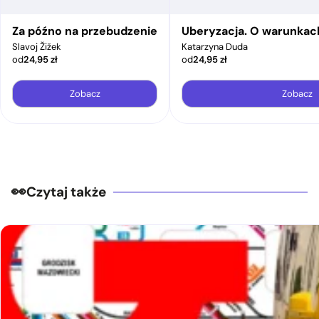
Za późno na przebudzenie
Uberyzacja. O warunkac
Slavoj Žižek
Katarzyna Duda
od
24,95
zł
od
24,95
zł
Zobacz
Zobacz
Czytaj także