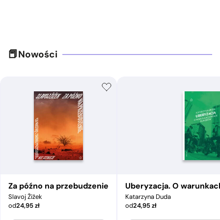
Nowości
Za późno na przebudzenie
Uberyzacja. O warunkac
Slavoj Žižek
Katarzyna Duda
od
24,95
zł
od
24,95
zł