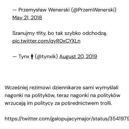
— Przemysław Wenerski (@PrzemWenerski)
May 21, 2018
Szanujmy tłity, bo tak szybko odchodzą.
pic.twitter.com/qyR0xCYXLn
— Tynx 🚹 (@tynxik)
August 20, 2019
Wcześniej reżimowi dziennikarze sami wymyślali
nagonki na polityków, teraz nagonki na polityków
wrzucają im politycy za pośrednictwem trolli.
https://twitter.com/galopujacymajor/status/3541