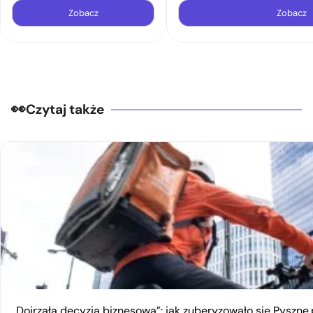
Zobacz
Zobacz
Czytaj także
„Dojrzała decyzja biznesowa”: jak zuberyzowało się Pyszne.