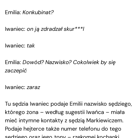
Emilia:
Konkubinat?
Iwaniec:
on ją zdradzał skur***l
Iwaniec:
tak
Emilia:
Dowód? Nazwisko? Cokolwiek by się
zaczepić
Iwaniec:
zaraz
Tu sędzia Iwaniec podaje Emilii nazwisko sędziego,
którego żona – według sugestii Iwańca – miała
mieć intymne kontakty z sędzią Markiewiczem.
Podaje hejterce także numer telefonu do tego
sędziego oraz jego żony – rzekomej kochanki