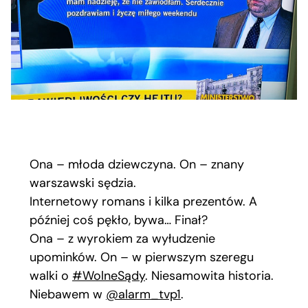
Ona – młoda dziewczyna. On – znany
warszawski sędzia.
Internetowy romans i kilka prezentów. A
później coś pękło, bywa… Finał?
Ona – z wyrokiem za wyłudzenie
upominków. On – w pierwszym szeregu
walki o
#WolneSądy
. Niesamowita historia.
Niebawem w
@alarm_tvp1
.