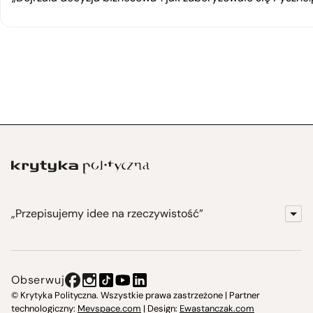
„Przepisujemy idee na rzeczywistość”
KrytykaPolityczna.pl
Wydawnictwo
Obserwuj
Instytut Krytyki Politycznej
© Krytyka Polityczna. Wszystkie prawa zastrzeżone | Partner
technologiczny:
Mevspace.com
| Design:
Ewastanczak.com