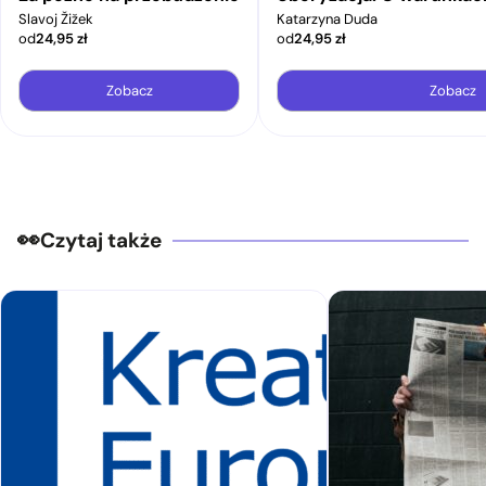
Slavoj Žižek
Katarzyna Duda
od
24,95
zł
od
24,95
zł
Zobacz
Zobacz
Czytaj także