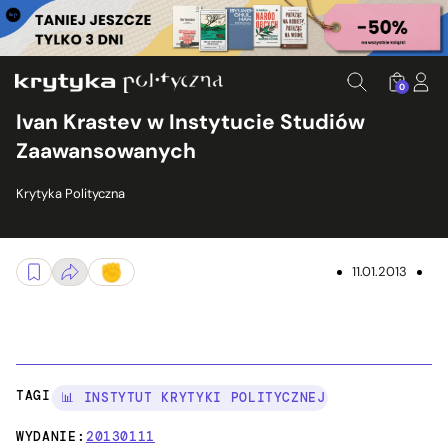
0
Ivan Krastev w Instytucie Studiów
Zaawansowanych
Krytyka Polityczna
11.01.2013
TAGI:
📊 INSTYTUT KRYTYKI POLITYCZNEJ
WYDANIE:
20130111