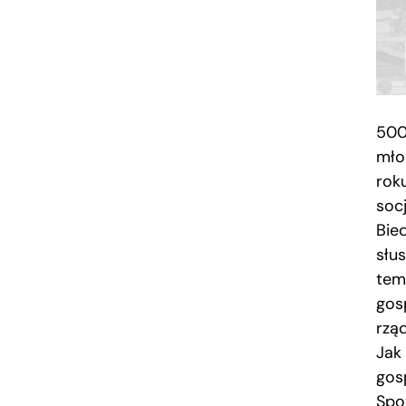
500
mło
rok
socj
Bied
słu
tem
gos
rzą
Jak
gos
Spo