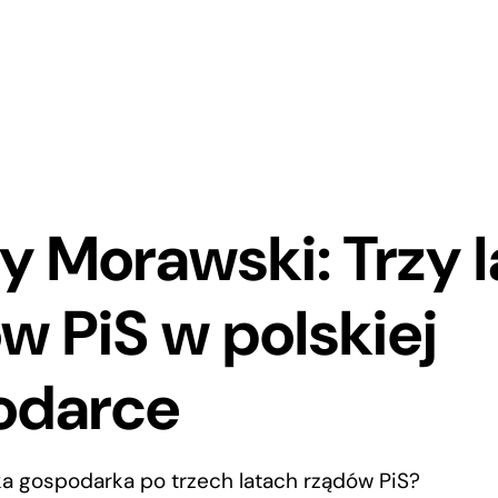
y Morawski: Trzy l
w PiS w polskiej
odarce
ka gospodarka po trzech latach rządów PiS?