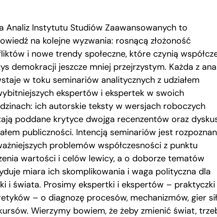
ia Analiz Instytutu Studiów Zaawansowanych to
owiedź na kolejne wyzwania: rosnącą złożoność
fliktów i nowe trendy społeczne, które czynią współcz
zys demokracji jeszcze mniej przejrzystym. Każda z anal
staje w toku seminariów analitycznych z udziałem
wybitniejszych ekspertów i ekspertek w swoich
edzinach: ich autorskie teksty w wersjach roboczych
tają poddane krytyce dwojga recenzentów oraz dyskusj
iałem publiczności. Intencją seminariów jest rozpoznan
ważniejszych problemów współczesności z punktu
zenia wartości i celów lewicy, a o doborze tematów
yduje miara ich skomplikowania i waga polityczna dla
ki i świata. Prosimy ekspertki i ekspertów – praktyczki 
retyków – o diagnozę procesów, mechanizmów, gier sił
kursów. Wierzymy bowiem, że żeby zmienić świat, trze