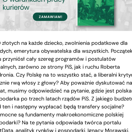
 złotych na każde dziecko, zwolnienia podatkowe dla
dych, emerytura obywatelska dla wszystkich. Począte
u przyniósł cały szereg programów i postulatów
alnych, zarówno ze strony PiS, jak i ruchu Roberta
ronia. Czy Polskę na to wszystko stać, a liberalni kryty
sznie rwą włosy z głowy? Aby poważnie dyskutować na
at, musimy odpowiedzieć na pytanie, gdzie jest polska
podarka po trzech latach rządów PiS. Z jakiego budżet
d ten i następny wypłacać będą transfery socjalne?
 mocne są fundamenty makroekonomiczne polskiej
podarki? Na te pytania odpowiada twórca portalu
tData, analityk rynków i gospodarki, Ignacy Morawski.