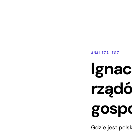
ANALIZA ISZ
Ignac
rządó
gosp
Gdzie jest pols