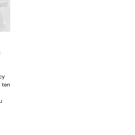
k
cy
 ten
u