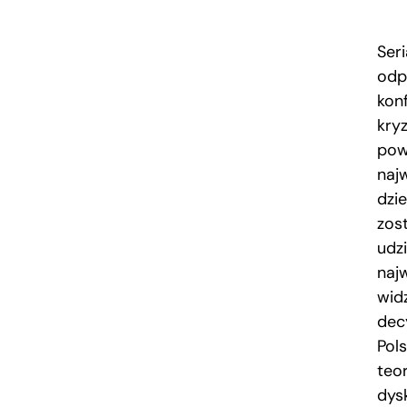
Ser
odp
kon
kry
pow
naj
dzi
zos
udz
naj
wid
dec
Pols
teo
dys