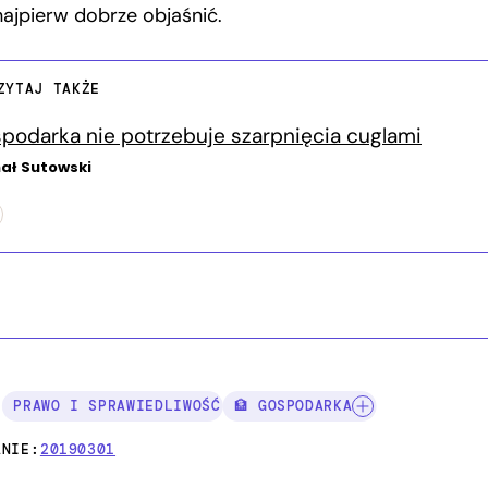
najpierw dobrze objaśnić.
ZYTAJ TAKŻE
podarka nie potrzebuje szarpnięcia cuglami
ał Sutowski
I:
PRAWO I SPRAWIEDLIWOŚĆ
🏦 GOSPODARKA
ANIE:
20190301