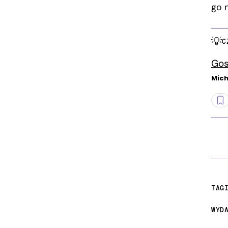
go 
C
Gos
Mich
TAG
WYD