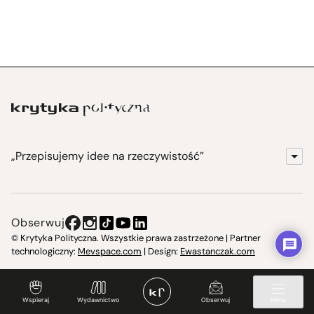
„Przepisujemy idee na rzeczywistość”
KrytykaPolityczna.pl
Wydawnictwo
Obserwuj
Instytut Krytyki Politycznej
© Krytyka Polityczna. Wszystkie prawa zastrzeżone | Partner
technologiczny:
Mevspace.com
| Design:
Ewastanczak.com
Jasna 10 Warszawa, Społeczna Instytucja Kultury
Świetlica w Cieszynie
Wspieraj
Wydawnictwo
Obserwuj
Menu