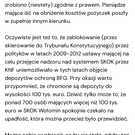
zrobiono (niestety) zgodnie z prawem. Pieniądze
mające iść na obniżenie kosztów pożyczek poszły
w zupełnie innym kierunku.
Oczywiste jest też to, że zablokowanie (przez
skierowanie do Trybunału Konstytucyjnego) przez
polityków w latach 2009-2012 ustawy mającej na
celu przejęcie nadzoru nad systemem SKOK przez
KNF uniemożliwiało w tych latach objęcie
depozytów ochroną BFG. Przy okazji warto
przypomnieć, że chronione są depozyty do
wysokości 100 tys. euro. Dziwić tylko może to, że
ponad 700 osób mających więcej niż 100 tys.
euro w SKOK Wołomin spokojnie czekało na
upadłość, która można przecież było przewidzieć.
Można sobie wyobrazić, co by się stało, gdyby ten