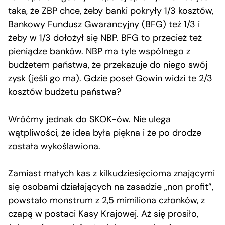
taka, że ZBP chce, żeby banki pokryły 1/3 kosztów,
Bankowy Fundusz Gwarancyjny (BFG) też 1/3 i
żeby w 1/3 dołożył się NBP. BFG to przecież też
pieniądze banków. NBP ma tyle wspólnego z
budżetem państwa, że przekazuje do niego swój
zysk (jeśli go ma). Gdzie poseł Gowin widzi te 2/3
kosztów budżetu państwa?
Wróćmy jednak do SKOK-ów. Nie ulega
wątpliwości, że idea była piękna i że po drodze
została wykoślawiona.
Zamiast małych kas z kilkudziesięcioma znającymi
się osobami działających na zasadzie „non profit”,
powstało monstrum z 2,5 mimiliona członków, z
czapą w postaci Kasy Krajowej. Aż się prosiło,