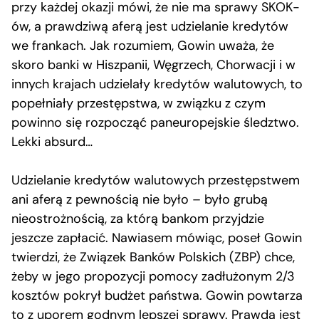
przy każdej okazji mówi, że nie ma sprawy SKOK-
ów, a prawdziwą aferą jest udzielanie kredytów
we frankach. Jak rozumiem, Gowin uważa, że
skoro banki w Hiszpanii, Węgrzech, Chorwacji i w
innych krajach udzielały kredytów walutowych, to
popełniały przestępstwa, w związku z czym
powinno się rozpocząć paneuropejskie śledztwo.
Lekki absurd…
Udzielanie kredytów walutowych przestępstwem
ani aferą z pewnością nie było – było grubą
nieostrożnością, za którą bankom przyjdzie
jeszcze zapłacić. Nawiasem mówiąc, poseł Gowin
twierdzi, że Związek Banków Polskich (ZBP) chce,
żeby w jego propozycji pomocy zadłużonym 2/3
kosztów pokrył budżet państwa. Gowin powtarza
to z uporem godnym lepszej sprawy. Prawda jest