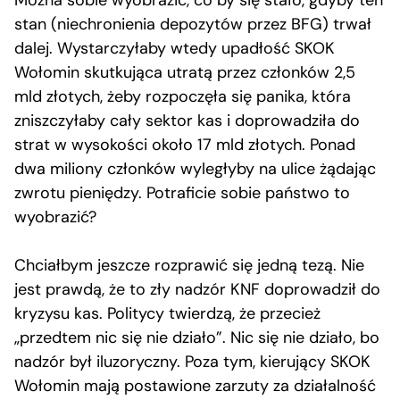
stan (niechronienia depozytów przez BFG) trwał
dalej. Wystarczyłaby wtedy upadłość SKOK
Wołomin skutkująca utratą przez członków 2,5
mld złotych, żeby rozpoczęła się panika, która
zniszczyłaby cały sektor kas i doprowadziła do
strat w wysokości około 17 mld złotych. Ponad
dwa miliony członków wyległyby na ulice żądając
zwrotu pieniędzy. Potraficie sobie państwo to
wyobrazić?
Chciałbym jeszcze rozprawić się jedną tezą. Nie
jest prawdą, że to zły nadzór KNF doprowadził do
kryzysu kas. Politycy twierdzą, że przecież
„przedtem nic się nie działo”. Nic się nie działo, bo
nadzór był iluzoryczny. Poza tym, kierujący SKOK
Wołomin mają postawione zarzuty za działalność