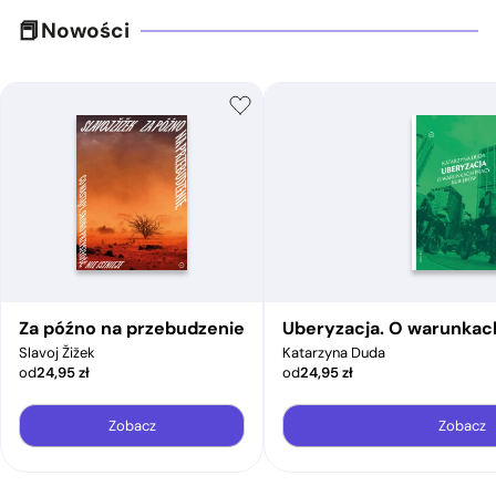
Nowości
Za późno na przebudzenie
Uberyzacja. O warunkac
Slavoj Žižek
Katarzyna Duda
od
24,95
zł
od
24,95
zł
Zobacz
Zobacz