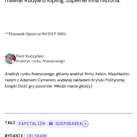
mawiał Rudyard Kipling, zupełnie inna historia.
**Dziennik Opinii nr 96/2015 (880)
Piotr Kuczyński
Analityk rynku finansowego
Analityk rynku finansowego, główny analityk firmy Xelion. Współautor,
razem z Adamem Cymerem, wydanej nakładem Krytyki Politycznej
książki
Dość gry pozorów. Młodzi macie głos(y)
.
TAGI:
KAPITALIZM
🏦 GOSPODARKA
WYDANIE:
20150406