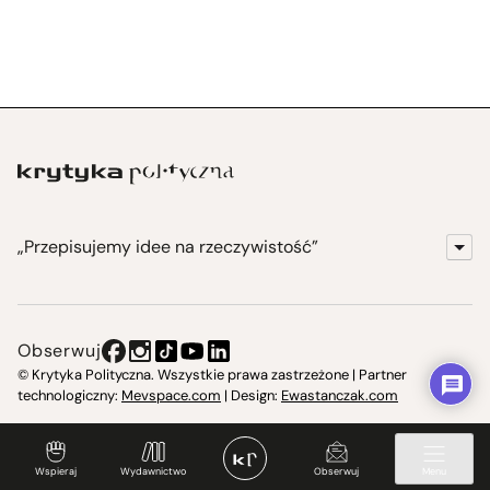
„Przepisujemy idee na rzeczywistość”
KrytykaPolityczna.pl
Wydawnictwo
Obserwuj
Instytut Krytyki Politycznej
© Krytyka Polityczna. Wszystkie prawa zastrzeżone | Partner
technologiczny:
Mevspace.com
| Design:
Ewastanczak.com
Jasna 10 Warszawa, Społeczna Instytucja Kultury
Świetlica w Cieszynie
Wspieraj
Wydawnictwo
Obserwuj
Menu