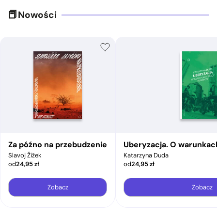
Nowości
Za późno na przebudzenie
Uberyzacja. O warunkac
Slavoj Žižek
Katarzyna Duda
od
24,95
zł
od
24,95
zł
Zobacz
Zobacz