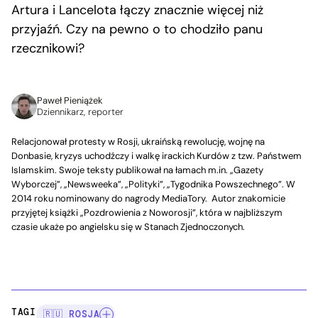
Artura i Lancelota łączy znacznie więcej niż
przyjaźń. Czy na pewno o to chodziło panu
rzecznikowi?
Paweł Pieniążek
Dziennikarz, reporter
Relacjonował protesty w Rosji, ukraińską rewolucję, wojnę na
Donbasie, kryzys uchodźczy i walkę irackich Kurdów z tzw. Państwem
Islamskim. Swoje teksty publikował na łamach m.in. „Gazety
Wyborczej”, „Newsweeka”, „Polityki”, „Tygodnika Powszechnego”. W
2014 roku nominowany do nagrody MediaTory. Autor znakomicie
przyjętej książki „Pozdrowienia z Noworosji”, która w najbliższym
czasie ukaże po angielsku się w Stanach Zjednoczonych.
TAGI:
🇷🇺 ROSJA