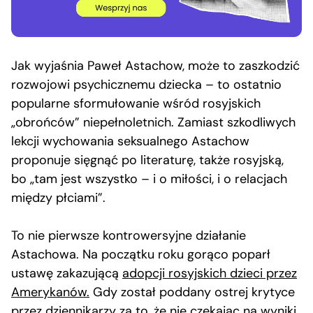
Jak wyjaśnia Paweł Astachow, może to zaszkodzić
rozwojowi psychicznemu dziecka – to ostatnio
popularne sformułowanie wśród rosyjskich
„obrońców” niepełnoletnich. Zamiast szkodliwych
lekcji wychowania seksualnego Astachow
proponuje sięgnąć po literaturę, także rosyjską,
bo „tam jest wszystko – i o miłości, i o relacjach
między płciami”.
To nie pierwsze kontrowersyjne działanie
Astachowa. Na początku roku gorąco poparł
ustawę zakazującą
adopcji rosyjskich dzieci przez
Amerykanów.
Gdy został poddany ostrej krytyce
przez dziennikarzy za to, że nie czekając na wyniki