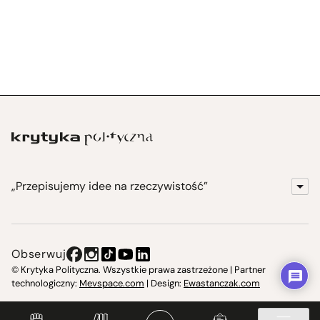
„Przepisujemy idee na rzeczywistość”
KrytykaPolityczna.pl
Wydawnictwo
Obserwuj
Instytut Krytyki Politycznej
© Krytyka Polityczna. Wszystkie prawa zastrzeżone | Partner
technologiczny:
Mevspace.com
| Design:
Ewastanczak.com
Jasna 10 Warszawa, Społeczna Instytucja Kultury