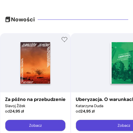
Nowości
Za późno na przebudzenie
Uberyzacja. O warunkac
Slavoj Žižek
Katarzyna Duda
od
24,95
zł
od
24,95
zł
Zobacz
Zobacz