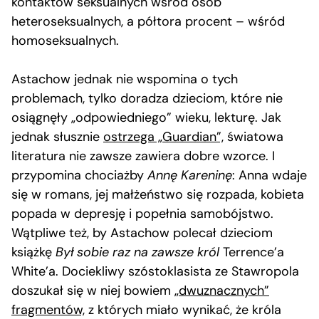
kontaktów seksualnych wśród osób
heteroseksualnych, a półtora procent – wśród
homoseksualnych.
Astachow jednak nie wspomina o tych
problemach, tylko doradza dzieciom, które nie
osiągnęły „odpowiedniego” wieku, lekturę. Jak
jednak słusznie
ostrzega „Guardian”,
światowa
literatura nie zawsze zawiera dobre wzorce. I
przypomina chociażby
Annę Kareninę
: Anna wdaje
się w romans, jej małżeństwo się rozpada, kobieta
popada w depresję i popełnia samobójstwo.
Wątpliwe też, by Astachow polecał dzieciom
książkę
Był sobie raz na zawsze król
Terrence’a
White’a. Dociekliwy szóstoklasista ze Stawropola
doszukał się w niej bowiem
„dwuznacznych”
fragmentów,
z których miało wynikać, że króla