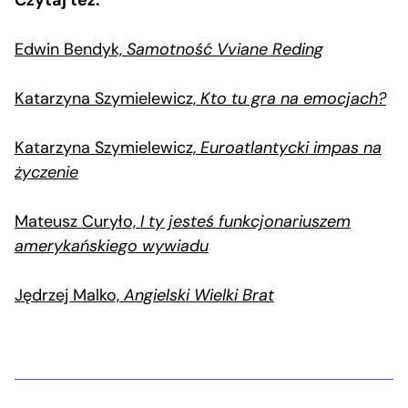
Edwin Bendyk,
Samotność Vviane Reding
Katarzyna Szymielewicz,
Kto tu gra na emocjach?
Katarzyna Szymielewicz,
Euroatlantycki impas na
życzenie
Mateusz Curyło,
I ty jesteś funkcjonariuszem
amerykańskiego wywiadu
Jędrzej Malko,
Angielski Wielki Brat