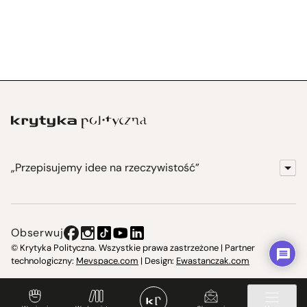
„Przepisujemy idee na rzeczywistość”
KrytykaPolityczna.pl
Wydawnictwo
Obserwuj
Instytut Krytyki Politycznej
© Krytyka Polityczna. Wszystkie prawa zastrzeżone | Partner
technologiczny:
Mevspace.com
| Design:
Ewastanczak.com
Jasna 10 Warszawa, Społeczna Instytucja Kultury
Świetlica w Cieszynie