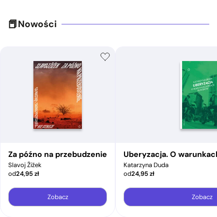
Nowości
Za późno na przebudzenie
Uberyzacja. O warunkac
Slavoj Žižek
Katarzyna Duda
od
24,95
zł
od
24,95
zł
Zobacz
Zobacz