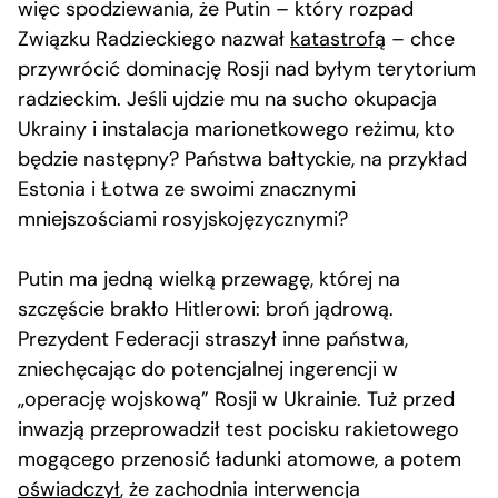
więc spodziewania, że Putin – który rozpad
Związku Radzieckiego nazwał
katastrofą
– chce
przywrócić dominację Rosji nad byłym terytorium
radzieckim. Jeśli ujdzie mu na sucho okupacja
Ukrainy i instalacja marionetkowego reżimu, kto
będzie następny? Państwa bałtyckie, na przykład
Estonia i Łotwa ze swoimi znacznymi
mniejszościami rosyjskojęzycznymi?
Putin ma jedną wielką przewagę, której na
szczęście brakło Hitlerowi: broń jądrową.
Prezydent Federacji straszył inne państwa,
zniechęcając do potencjalnej ingerencji w
„operację wojskową” Rosji w Ukrainie. Tuż przed
inwazją przeprowadził test pocisku rakietowego
mogącego przenosić ładunki atomowe, a potem
oświadczył
, że zachodnia interwencja