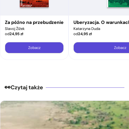
Za późno na przebudzenie
Uberyzacja. O warunkac
Slavoj Žižek
Katarzyna Duda
od
24,95
zł
od
24,95
zł
Zobacz
Zobacz
Czytaj także