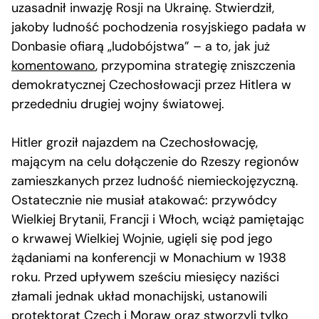
uzasadnił inwazję Rosji na Ukrainę. Stwierdził,
jakoby ludność pochodzenia rosyjskiego padała w
Donbasie ofiarą „ludobójstwa” – a to, jak już
komentowano
, przypomina strategię zniszczenia
demokratycznej Czechosłowacji przez Hitlera w
przededniu drugiej wojny światowej.
Hitler groził najazdem na Czechosłowację,
mającym na celu dołączenie do Rzeszy regionów
zamieszkanych przez ludność niemieckojęzyczną.
Ostatecznie nie musiał atakować: przywódcy
Wielkiej Brytanii, Francji i Włoch, wciąż pamiętając
o krwawej Wielkiej Wojnie, ugięli się pod jego
żądaniami na konferencji w Monachium w 1938
roku. Przed upływem sześciu miesięcy naziści
złamali jednak układ monachijski, ustanowili
protektorat Czech i Moraw oraz stworzyli tylko