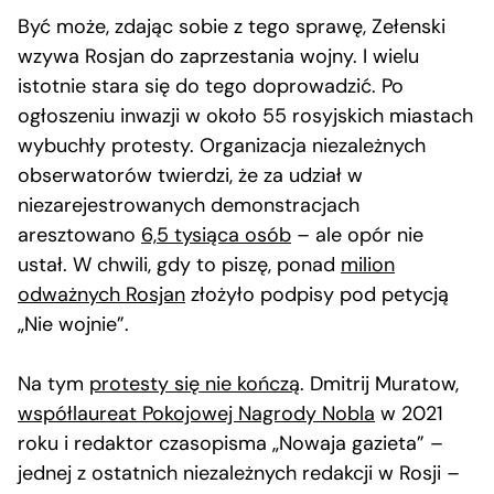
Być może, zdając sobie z tego sprawę, Zełenski
wzywa Rosjan do zaprzestania wojny. I wielu
istotnie stara się do tego doprowadzić. Po
ogłoszeniu inwazji w około 55 rosyjskich miastach
wybuchły protesty. Organizacja niezależnych
obserwatorów twierdzi, że za udział w
niezarejestrowanych demonstracjach
aresztowano
6,5 tysiąca osób
– ale opór nie
ustał. W chwili, gdy to piszę, ponad
milion
odważnych Rosjan
złożyło podpisy pod petycją
„Nie wojnie”.
Na tym
protesty się nie kończą
. Dmitrij Muratow,
współlaureat Pokojowej Nagrody Nobla
w 2021
roku i redaktor czasopisma „Nowaja gazieta” –
jednej z ostatnich niezależnych redakcji w Rosji –