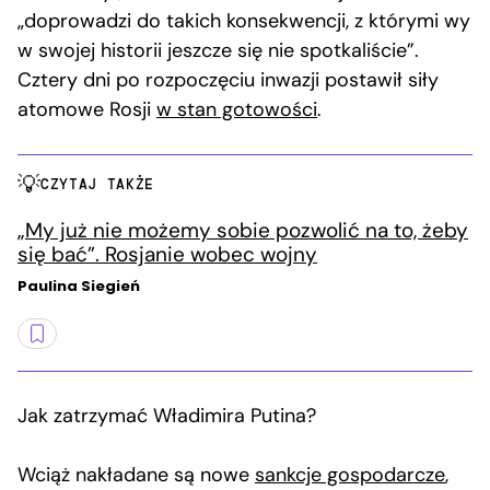
„doprowadzi do takich konsekwencji, z którymi wy
w swojej historii jeszcze się nie spotkaliście”.
Cztery dni po rozpoczęciu inwazji postawił siły
atomowe Rosji
w stan gotowości
.
CZYTAJ TAKŻE
„My już nie możemy sobie pozwolić na to, żeby
się bać”. Rosjanie wobec wojny
Paulina Siegień
Jak zatrzymać Władimira Putina?
Wciąż nakładane są nowe
sankcje gospodarcze
,