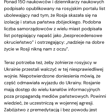
Ponad 150 naukowców i dziennikarzy naukowych
podpisało opublikowany na rosyjskim portalu list
ubolewający nad tym, że Rosja skazała się na
izolację i status państwa zbójeckiego. Podobna
liczba samorządowców z wielu miast podpisała
list potępiający napaść jako „bezprecedensowe
okrucieństwo” i ostrzegający: „nadzieje na dobre
życie w Rosji nikną nam z oczu”.
Teraz potrzeba też, żeby żołnierze rosyjscy w
Ukrainie przestali walczyć w tej niesprawiedliwej
wojnie. Niepotwierdzone doniesienia mówią, że
część odmawiała wyjazdu do Ukrainy. Rosjanie
mają dostęp do wielu kanałów informacyjnych
poza propagandą mediów państwowych. Powinni
wiedzieć, że uczestniczą w wojennej agresji.
Zabójstwo z premedytacją i bez powodu jest