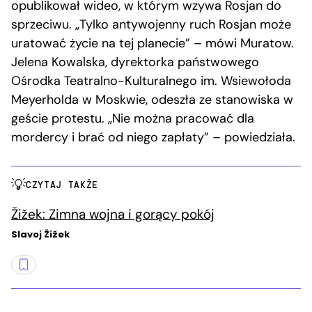
opublikował wideo, w którym wzywa Rosjan do
sprzeciwu. „Tylko antywojenny ruch Rosjan może
uratować życie na tej planecie” – mówi Muratow.
Jelena Kowalska, dyrektorka państwowego
Ośrodka Teatralno-Kulturalnego im. Wsiewołoda
Meyerholda w Moskwie, odeszła ze stanowiska w
geście protestu. „Nie można pracować dla
mordercy i brać od niego zapłaty” – powiedziała.
CZYTAJ TAKŻE
Žižek: Zimna wojna i gorący pokój
Slavoj Žižek