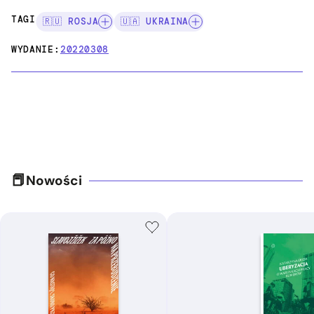
TAGI:
🇷🇺 ROSJA
🇺🇦 UKRAINA
WYDANIE:
20220308
Nowości