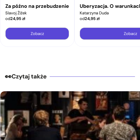
Za późno na przebudzenie
Uberyzacja. O warunkac
Slavoj Žižek
Katarzyna Duda
od
24,95
zł
od
24,95
zł
Zobacz
Zobacz
Czytaj także