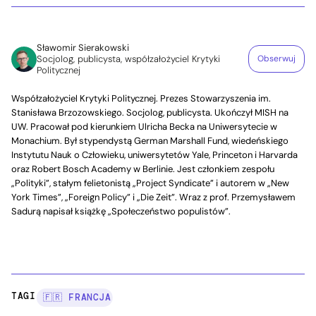
Sławomir Sierakowski
Socjolog, publicysta, współzałożyciel Krytyki
Obserwuj
Politycznej
Współzałożyciel Krytyki Politycznej. Prezes Stowarzyszenia im.
Stanisława Brzozowskiego. Socjolog, publicysta. Ukończył MISH na
UW. Pracował pod kierunkiem Ulricha Becka na Uniwersytecie w
Monachium. Był stypendystą German Marshall Fund, wiedeńskiego
Instytutu Nauk o Człowieku, uniwersytetów Yale, Princeton i Harvarda
oraz Robert Bosch Academy w Berlinie. Jest członkiem zespołu
„Polityki”, stałym felietonistą „Project Syndicate” i autorem w „New
York Times”, „Foreign Policy” i „Die Zeit”. Wraz z prof. Przemysławem
Sadurą napisał książkę „Społeczeństwo populistów”.
TAGI:
🇫🇷 FRANCJA