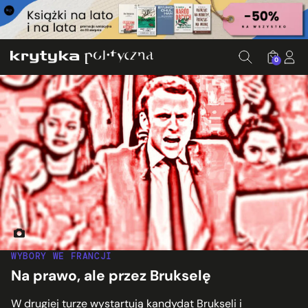
0
Fot. Pietro Piupparco, cc, flickr.com
WYBORY WE FRANCJI
Na prawo, ale przez Brukselę
W drugiej turze wystartują kandydat Brukseli i