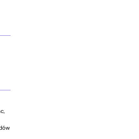
c,
odów