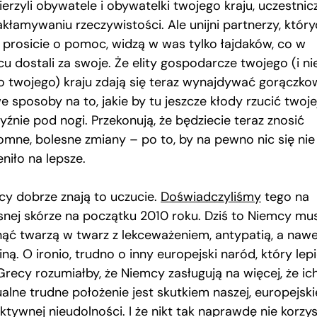
erzyli obywatele i obywatelki twojego kraju, uczestnic
akłamywaniu rzeczywistości. Ale unijni partnerzy, któr
ś prosicie o pomoc, widzą w was tylko łajdaków, co w
u dostali za swoje. Że elity gospodarcze twojego (i ni
ko twojego) kraju zdają się teraz wynajdywać gorączk
 sposoby na to, jakie by tu jeszcze kłody rzucić twoje
yźnie pod nogi. Przekonują, że będziecie teraz znosić
omne, bolesne zmiany – po to, by na pewno nic się nie
niło na lepsze.
cy dobrze znają to uczucie.
Doświadczyliśmy
tego na
snej skórze na początku 2010 roku. Dziś to Niemcy mu
nąć twarzą w twarz z lekceważeniem, antypatią, a naw
ną. O ironio, trudno o inny europejski naród, który lepi
Grecy rozumiałby, że Niemcy zasługują na więcej, że ic
alne trudne położenie jest skutkiem naszej, europejskie
ktywnej nieudolności. I że nikt tak naprawdę nie korzys