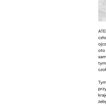
ATE
czł
ojcz
oto
samy
tym
czo
Tym
przy
kraj
żeby