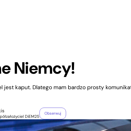
ne Niemcy!
l jest kaput. Dlatego mam bardzo prosty komunika
is
Obserwuj
półzałożyciel DiEM25