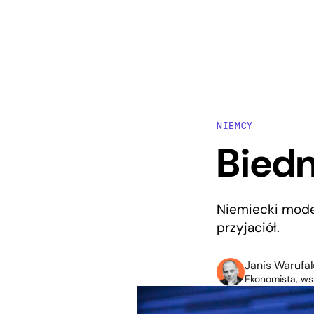
NIEMCY
Bied
Niemiecki mode
przyjaciół.
Janis Warufak
Ekonomista, ws