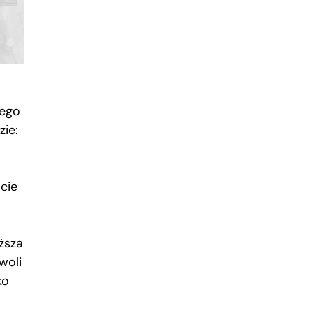
jego
zie:
cie
ższa
woli
ko