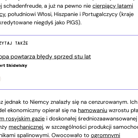
j schadenfreude, a już na pewno nie
cierpiący latami
cy
, południowi Włosi, Hiszpanie i Portugalczycy (kraje
kredytowane niegdyś jako PIGS).
ZYTAJ TAKŻE
opa powtarza błędy sprzed stu lat
rt Skidelsky
az jednak to Niemcy znalazły się na cenzurowanym. Ich
el ekonomiczny opierał się na
hamowaniu
wzrostu pła
im rosyjskim gazie
i doskonałej średniozaawansowanej
nży
mechanicznej
, w szczególności produkcji samoch
ilnikami spalinowymi. Owocowało to
ogromnymi