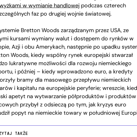
wyżkami w wymianie handlowej
podczas czterech
zczególnych faz po drugiej wojnie światowej.
ystemie Bretton Woods zarządzanym przez USA, ze
łymi kursami wymiany walut i dostępem do rynków w
opie, Azji i obu Amerykach, następnie po upadku syste
tton Woods, kiedy wspólny rynek europejski stwarzał
dzo lukratywne możliwości dla rozwoju niemieckiego
portu, i później – kiedy wprowadzono euro, a kredyty
orzyły bramy dla masowego przepływu niemieckich
rów i kapitału na europejskie peryferie; wreszcie, kie
ński apetyt na wytwarzanie półproduktów i produktów
cowych przybył z odsieczą po tym, jak kryzys euro
udził popyt na niemieckie towary w południowej Europi
ZYTAJ TAKŻE