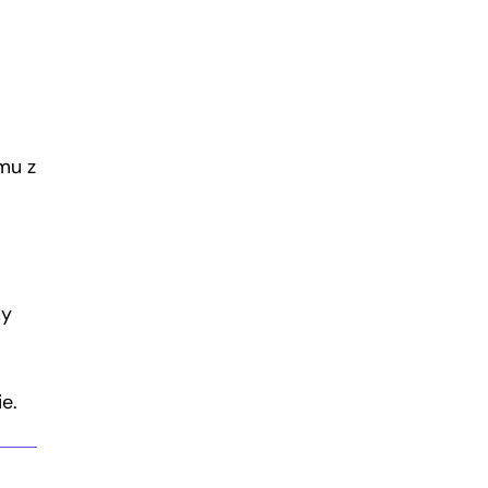
mu z
dy
e.