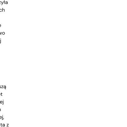
zyła
ych
e
owo
j
szą
et
ej
h
j,
ta z