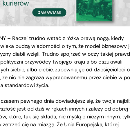
NY – Raczej trudno wstać z łóżka prawą nogą, kiedy
owieka budzą wiadomości o tym, że model biznesowy 
yzny diabli wzięli. Trudno spojrzeć w oczy takiej prawd
 polityczni przywódcy twojego kraju albo oszukiwali
ch siebie, albo ciebie, zapewniając od dziesięcioleci o
, że nic nie zagraża wypracowanemu przez ciebie w po
ła standardowi życia.
czasem pewnego dnia dowiadujesz się, że twoja najbli
szłość jest od dziś w rękach innych i zależy od dobrej 
ów, które, tak się składa, nie myślą o niczym innym, tyl
 zetrzeć cię na miazgę. Że Unia Europejska, której