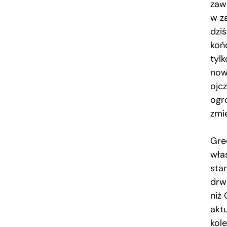
zawi
w z
dzi
końc
tyl
nowe
ojcz
ogr
zmie
Gre
wła
sta
drwi
niż 
aktu
kole