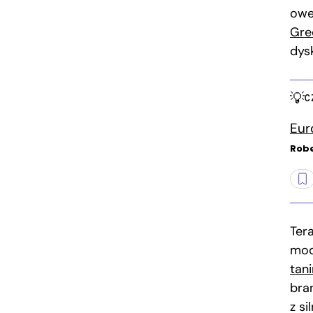
owe
Gre
dys
C
Eur
Robe
Ter
mod
tan
bra
z s