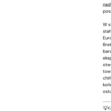
nad
pos
W s
sta
Eur
Bre
bar
eks
otw
towa
chi
koń
ost
C