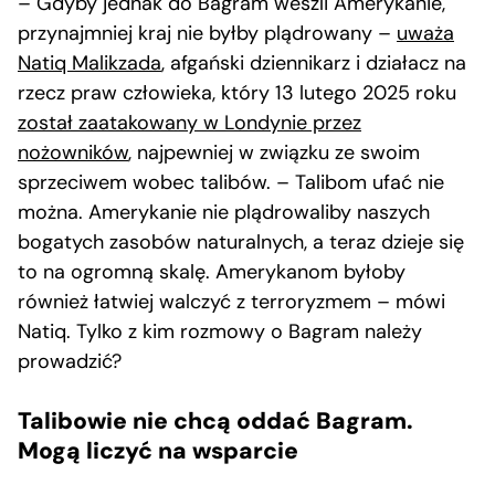
– Gdyby jednak do Bagram weszli Amerykanie,
przynajmniej kraj nie byłby plądrowany –
uważa
Natiq Malikzada
, afgański dziennikarz i działacz na
rzecz praw człowieka, który 13 lutego 2025 roku
został zaatakowany w Londynie przez
nożowników
, najpewniej w związku ze swoim
sprzeciwem wobec talibów. – Talibom ufać nie
można. Amerykanie nie plądrowaliby naszych
bogatych zasobów naturalnych, a teraz dzieje się
to na ogromną skalę. Amerykanom byłoby
również łatwiej walczyć z terroryzmem – mówi
Natiq. Tylko z kim rozmowy o Bagram należy
prowadzić?
Talibowie nie chcą oddać Bagram.
Mogą liczyć na wsparcie