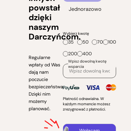
powstał
Jednorazowo
dzięki
naszym
Wybierz kwotę
Darczyńcom.
35
50
70
100
200
400
Regularne
Wpisz dowolną kwotę
wpłaty od Was
wsparcia
dają nam
poczucie
bezpieczeństwa.
Dzięki nim
Płatność odnawialna. W
możemy
każdym momencie możesz
planować.
zrezygnować z płatności.
Wpłacam