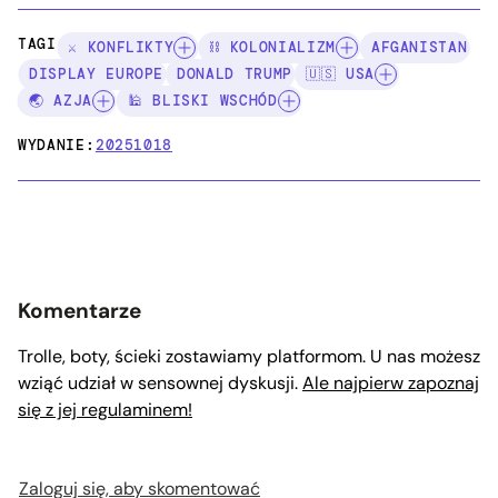
TAGI:
⚔️ KONFLIKTY
⛓️ KOLONIALIZM
AFGANISTAN
DISPLAY EUROPE
DONALD TRUMP
🇺🇸 USA
🌏 AZJA
🕌 BLISKI WSCHÓD
WYDANIE:
20251018
Komentarze
Trolle, boty, ścieki zostawiamy platformom. U nas możesz
wziąć udział w sensownej dyskusji.
Ale najpierw zapoznaj
się z jej regulaminem!
Zaloguj się, aby skomentować