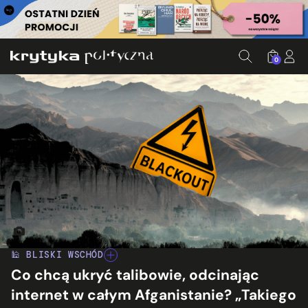
0
Źródło: Canva, Ed. KP
🕌 BLISKI WSCHÓD
Co chcą ukryć talibowie, odcinając
internet w całym Afganistanie? „Takiego