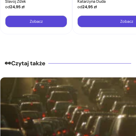
Slavoj Žižek
Katarzyna Duda
od
24,95
zł
od
24,95
zł
Zobacz
Zobacz
Czytaj także