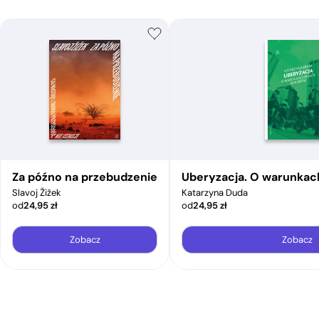
Za późno na przebudzenie
Uberyzacja. O warunkac
Slavoj Žižek
Katarzyna Duda
od
24,95
zł
od
24,95
zł
Zobacz
Zobacz