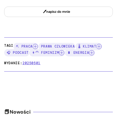
napisz do mnie
TAGI:
⛏️ PRACA
PRAWA CZŁOWIEKA
🌡️ KLIMAT
🎧 PODCAST
👩‍🦰 FEMINIZM
🔋 ENERGIA
WYDANIE:
20250501
Nowości