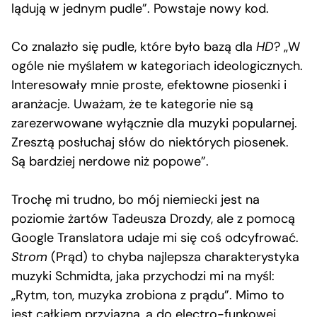
lądują w jednym pudle”. Powstaje nowy kod.
Co znalazło się pudle, które było bazą dla
HD
? „W
ogóle nie myślałem w kategoriach ideologicznych.
Interesowały mnie proste, efektowne piosenki i
aranżacje. Uważam, że te kategorie nie są
zarezerwowane wyłącznie dla muzyki popularnej.
Zresztą posłuchaj słów do niektórych piosenek.
Są bardziej nerdowe niż popowe”.
Trochę mi trudno, bo mój niemiecki jest na
poziomie żartów Tadeusza Drozdy, ale z pomocą
Google Translatora udaje mi się coś odcyfrować.
Strom
(Prąd) to chyba najlepsza charakterystyka
muzyki Schmidta, jaka przychodzi mi na myśl:
„Rytm, ton, muzyka zrobiona z prądu”. Mimo to
jest całkiem przyjazna, a do electro-funkowej