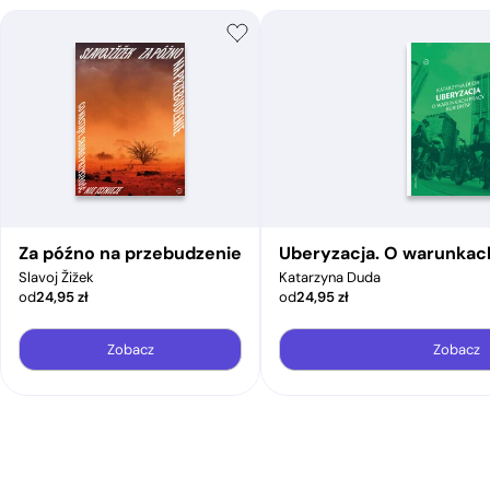
Za późno na przebudzenie
Uberyzacja. O warunkac
Slavoj Žižek
Katarzyna Duda
od
24,95
zł
od
24,95
zł
Zobacz
Zobacz