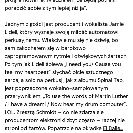
programowanie. Wiedziałem, że będą potrafili
poradzić sobie z tym lepiej niż ja”.
Jednym z gości jest producent i wokalista Jamie
Lidell, który wyznaje swoją miłość automatowi
perkusyjnemu. Właściwie mu się nie dziwię, bo
sam zakochałem się w barokowo
zaprogramowanym rytmie i dźwiękowych żartach.
Po tym jak Lidell śpiewa „I need you/ Cause you
feel my heartbeat” słychać bicie sztucznego
serca, a solo na perkusji, jak z albumu Spinal Tap,
jest poprzedzone wokalno-samplowanym
przerywnikiem: „To use the words of Martin Luther
/ I have a dream! / Now hear my drum computer”.
LOL. Zresztą Schmidt – co nie zdarza się
producentom elektroniki zbyt często – raczej nie
stroni od żartów. Popatrzcie na okładkę
El Baile…