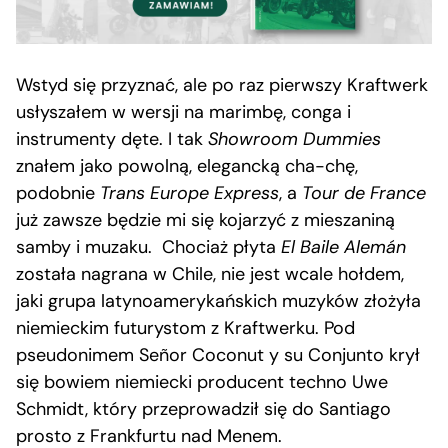
Wstyd się przyznać, ale po raz pierwszy Kraftwerk
usłyszałem w wersji na marimbę, conga i
instrumenty dęte. I tak
Showroom Dummies
znałem jako powolną, elegancką cha-chę,
podobnie
Trans Europe Express
, a
Tour de France
już zawsze będzie mi się kojarzyć z mieszaniną
samby i muzaku. Chociaż płyta
El Baile Alemán
została nagrana w Chile, nie jest wcale hołdem,
jaki grupa latynoamerykańskich muzyków złożyła
niemieckim futurystom z Kraftwerku. Pod
pseudonimem Señor Coconut y su Conjunto krył
się bowiem niemiecki producent techno Uwe
Schmidt, który przeprowadził się do Santiago
prosto z Frankfurtu nad Menem.