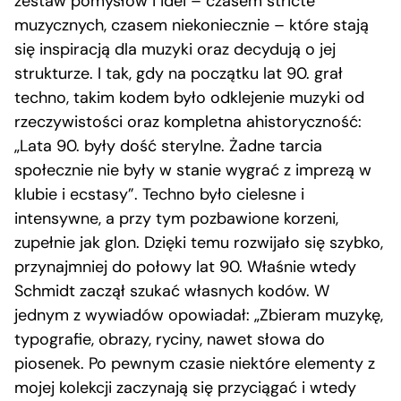
zestaw pomysłów i idei – czasem stricte
muzycznych, czasem niekoniecznie – które stają
się inspiracją dla muzyki oraz decydują o jej
strukturze. I tak, gdy na początku lat 90. grał
techno, takim kodem było odklejenie muzyki od
rzeczywistości oraz kompletna ahistoryczność:
„Lata 90. były dość sterylne. Żadne tarcia
społecznie nie były w stanie wygrać z imprezą w
klubie i ecstasy”. Techno było cielesne i
intensywne, a przy tym pozbawione korzeni,
zupełnie jak glon. Dzięki temu rozwijało się szybko,
przynajmniej do połowy lat 90. Właśnie wtedy
Schmidt zaczął szukać własnych kodów. W
jednym z wywiadów opowiadał: „Zbieram muzykę,
typografie, obrazy, ryciny, nawet słowa do
piosenek. Po pewnym czasie niektóre elementy z
mojej kolekcji zaczynają się przyciągać i wtedy