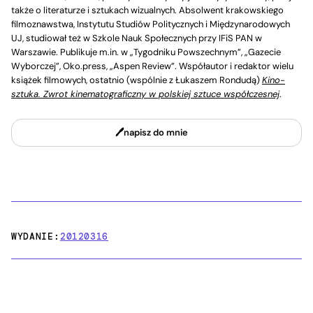
także o literaturze i sztukach wizualnych. Absolwent krakowskiego
filmoznawstwa, Instytutu Studiów Politycznych i Międzynarodowych
UJ, studiował też w Szkole Nauk Społecznych przy IFiS PAN w
Warszawie. Publikuje m.in. w „Tygodniku Powszechnym”, „Gazecie
Wyborczej”, Oko.press, „Aspen Review”. Współautor i redaktor wielu
książek filmowych, ostatnio (wspólnie z Łukaszem Rondudą)
Kino-
sztuka. Zwrot kinematograficzny w polskiej sztuce współczesnej
.
napisz do mnie
WYDANIE:
20120316