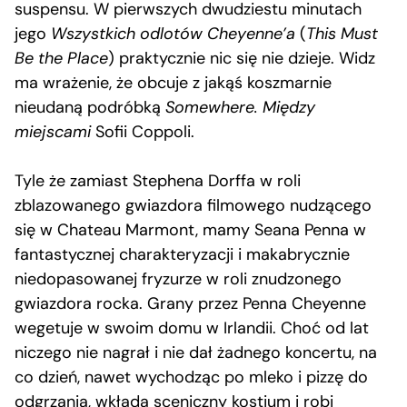
suspensu. W pierwszych dwudziestu minutach
jego
Wszystkich odlotów Cheyenne’a
(
This Must
Be the Place
) praktycznie nic się nie dzieje. Widz
ma wrażenie, że obcuje z jakąś koszmarnie
nieudaną podróbką
Somewhere. Między
miejscami
Sofii Coppoli.
Tyle że zamiast Stephena Dorffa w roli
zblazowanego gwiazdora filmowego nudzącego
się w Chateau Marmont, mamy Seana Penna w
fantastycznej charakteryzacji i makabrycznie
niedopasowanej fryzurze w roli znudzonego
gwiazdora rocka. Grany przez Penna Cheyenne
wegetuje w swoim domu w Irlandii. Choć od lat
niczego nie nagrał i nie dał żadnego koncertu, na
co dzień, nawet wychodząc po mleko i pizzę do
odgrzania, wkłada sceniczny kostium i robi