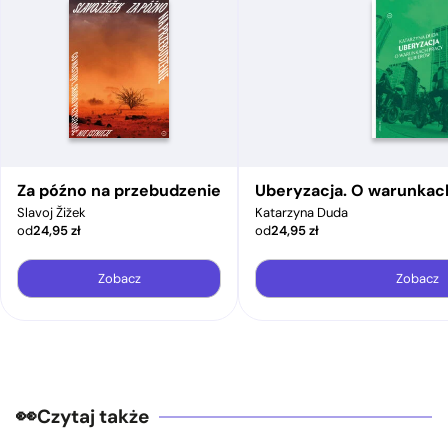
Za późno na przebudzenie
Uberyzacja. O warunkac
Slavoj Žižek
Katarzyna Duda
od
24,95
zł
od
24,95
zł
Zobacz
Zobacz
Czytaj także