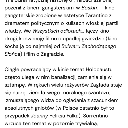
melodramatyczną historię o „miłości szalonej”
pożenił z kinem gangsterskim, w
Boskim
– kino
gangsterskie zrobione w estetyce Tarantino z
dramatem politycznym o kulisach włoskiej partii
władzy. We
Wszystkich odlotach…
łączy kino
drogi, konwencję filmu o upadłej gwieździe (kino
kocha ją co najmniej od
Bulwaru Zachodzącego
Słońca
) i film o Zagładzie.
Ciągle powracający w kinie temat Holocaustu
często ulega w nim banalizacji, zamienia się w
sztampę. W rękach wielu reżyserów Zagłada staje
się narzędziem łatwego moralnego szantażu,
zmuszającego widza do oglądania z szacunkiem
absolutnych gniotów (w Polsce ostatnio był to
przypadek
Joanny
Feliksa Falka). Sorrentino
wrzuca ten temat w pozornie trywialną,