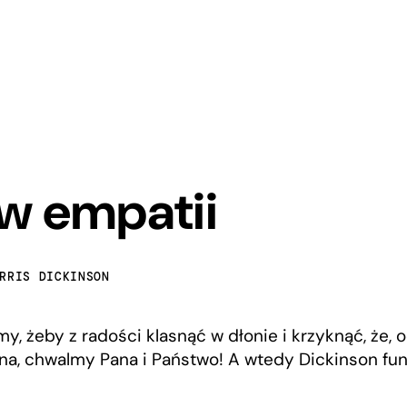
w empatii
RRIS DICKINSON
my, żeby z radości klasnąć w dłonie i krzyknąć, że, 
na, chwalmy Pana i Państwo! A wtedy Dickinson fun