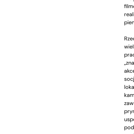
fil
real
pie
Rzec
wie
pra
„zna
akc
socj
lok
kam
zaw
pry
usp
pod