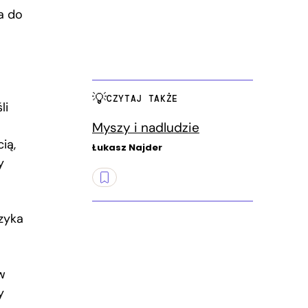
a do
CZYTAJ TAKŻE
li
Myszy i nadludzie
ią,
Łukasz Najder
y
zyka
w
y