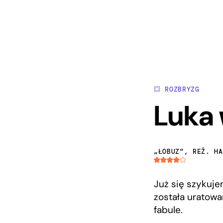
💥 ROZBRYZG
Luka 
„ŁOBUZ”, REŻ. HA
Już się szykuje
została uratowa
fabule.