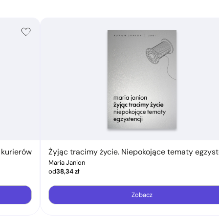
 kurierów
Żyjąc tracimy życie. Niepokojące tematy egzyst
Maria Janion
od
38,34
zł
Zobacz