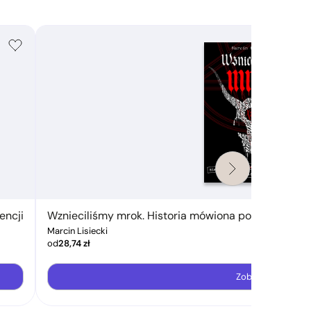
encji
Wznieciliśmy mrok. Historia mówiona polskiej sceny 
Marcin Lisiecki
od
28,74
zł
Zobacz