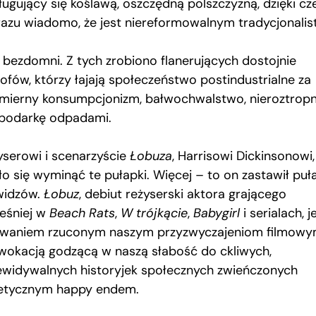
ługujący się koślawą, oszczędną polszczyzną, dzięki c
razu wiadomo, że jest niereformowalnym tradycjonalist
i bezdomni. Z tych zrobiono flanerujących dostojnie
zofów, którzy łajają społeczeństwo postindustrialne za
mierny konsumpcjonizm, bałwochwalstwo, nieroztrop
podarkę odpadami.
yserowi i scenarzyście
Łobuza
, Harrisowi Dickinsonowi,
ło się wyminąć te pułapki. Więcej – to on zastawił puł
widzów.
Łobuz
, debiut reżyserski aktora grającego
eśniej w
Beach Rats
,
W trójkącie
,
Babygirl
i serialach, j
waniem rzuconym naszym przyzwyczajeniom filmowy
wokacją godzącą w naszą słabość do ckliwych,
ewidywalnych historyjek społecznych zwieńczonych
etycznym happy endem.