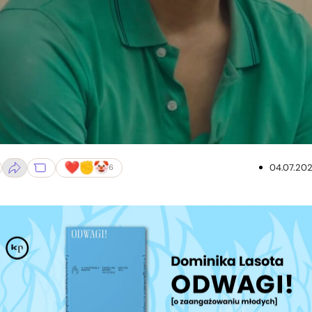
obuz”, reż. Harris Dickinson
04.07.20
6