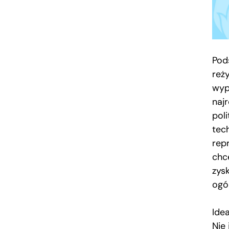
Pod
reż
wyp
naj
pol
tec
rep
chc
zysk
ogó
Ide
Nie