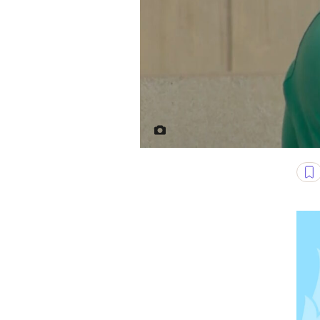
Frank Dillane jako tytułowy „Ł