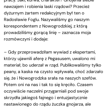
pracy. Jaki, kurwa, charakter? Gnojenia siebie
nawzajem i robienia laski rządowi? Przecież
dyżurnym żartem redakcyjnym był ten o
Radosławie Foglu. Nazywaliśmy go naszym
korespondentem z Nowogrodzkiej, z którą
prowadziliśmy gorącą linię – zaznacza moja
rozmówczyni i dodaje:
– Gdy przeprowadziłam wywiad z ekspertami,
którzy ujawnili aferę z Pegasusem, uwalono mi
materiał, bo uderzał w rząd. Publikowaliśmy tylko
peany, a kaska na czysto wpływała, choć zdarzało
się, że i Nowogrodzka srała na naszych szefów.
Potem oni na nas i tak to się kręciło. Czasem
oczywiście naczelni przygarniali pod swoje
skrzydła jakiegoś fajnego i entuzjastycznie
nastawionego do rządu żuczka gnojarza, ale