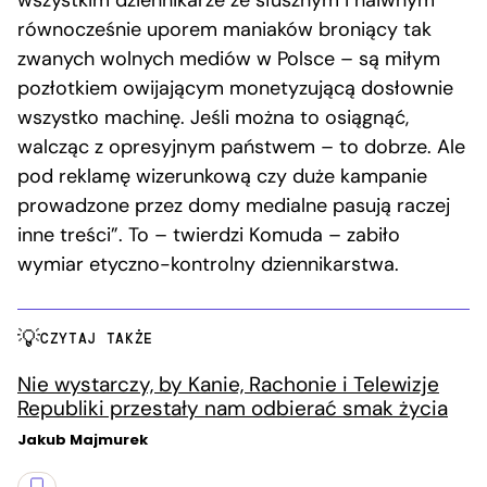
wszystkim dziennikarze ze słusznym i naiwnym
równocześnie uporem maniaków broniący tak
zwanych wolnych mediów w Polsce – są miłym
pozłotkiem owijającym monetyzującą dosłownie
wszystko machinę. Jeśli można to osiągnąć,
walcząc z opresyjnym państwem – to dobrze. Ale
pod reklamę wizerunkową czy duże kampanie
prowadzone przez domy medialne pasują raczej
inne treści”. To – twierdzi Komuda – zabiło
wymiar etyczno-kontrolny dziennikarstwa.
CZYTAJ TAKŻE
Nie wystarczy, by Kanie, Rachonie i Telewizje
Republiki przestały nam odbierać smak życia
Jakub Majmurek