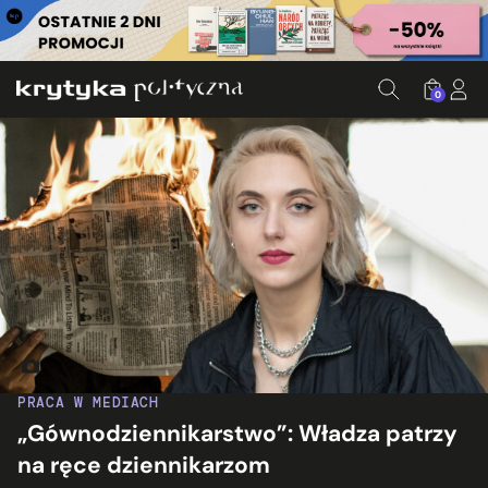
0
Paulina Januszewska. Fot. Nijwam Swargiary, Jaku b Szafrań
PRACA W MEDIACH
„Gównodziennikarstwo”: Władza patrzy
na ręce dziennikarzom