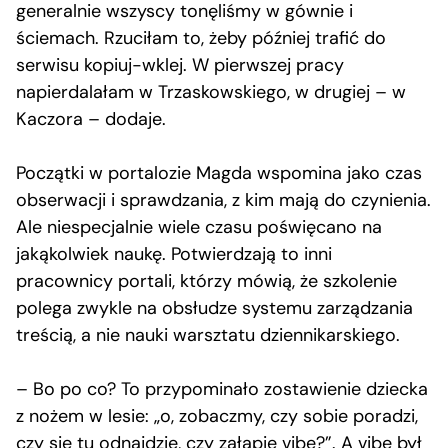
generalnie wszyscy tonęliśmy w gównie i
ściemach. Rzuciłam to, żeby później trafić do
serwisu kopiuj-wklej. W pierwszej pracy
napierdalałam w Trzaskowskiego, w drugiej – w
Kaczora – dodaje.
Początki w portalozie Magda wspomina jako czas
obserwacji i sprawdzania, z kim mają do czynienia.
Ale niespecjalnie wiele czasu poświęcano na
jakąkolwiek naukę. Potwierdzają to inni
pracownicy portali, którzy mówią, że szkolenie
polega zwykle na obsłudze systemu zarządzania
treścią, a nie nauki warsztatu dziennikarskiego.
– Bo po co? To przypominało zostawienie dziecka
z nożem w lesie: „o, zobaczmy, czy sobie poradzi,
czy się tu odnajdzie, czy załapie vibe?”. A vibe był