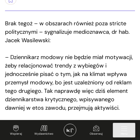
Brak tegoż – w obszarach również poza stricte
politycznymi – sygnalizuje medioznawca, dr hab.
Jacek Wasilewski:
– Dziennikarz modowy nie będzie miał motywacji,
żeby relacjonować trendy z wybiegów i
jednocześnie pisać o tym, jak na klimat wpływa
przemysł modowy, bo jest uzależniony od reklam
tego drugiego. Tak naprawdę więc dziś element
dziennikarstwa krytycznego, wpisywanego
dawniej w etos zawodu, przejmują aktywiści.
Nina, eksdziennikarka portalu o aspiracjach
profeministycznych, ilustruje tę konstatację
Wspieraj
Wydawnictwo
Obserwuj
Menu