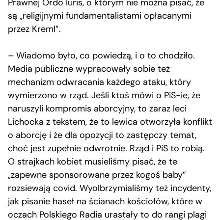
Prawnej Ordo Iuris, o którym nie można pisać, że
są „religijnymi fundamentalistami opłacanymi
przez Kreml”.
– Wiadomo było, co powiedzą, i o to chodziło.
Media publiczne wypracowały sobie też
mechanizm odwracania każdego ataku, który
wymierzono w rząd. Jeśli ktoś mówi o PiS-ie, że
naruszyli kompromis aborcyjny, to zaraz leci
Lichocka z tekstem, że to lewica otworzyła konflikt
o aborcję i że dla opozycji to zastępczy temat,
choć jest zupełnie odwrotnie. Rząd i PiS to robią.
O strajkach kobiet musieliśmy pisać, że te
„zapewne sponsorowane przez kogoś baby”
rozsiewają covid. Wyolbrzymialiśmy też incydenty,
jak pisanie haseł na ścianach kościołów, które w
oczach Polskiego Radia urastały to do rangi plagi