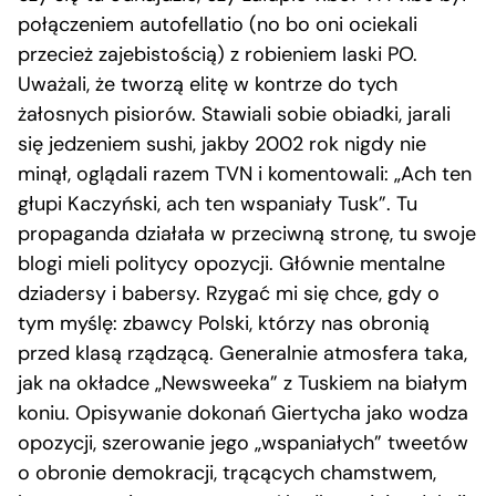
połączeniem autofellatio (no bo oni ociekali
przecież zajebistością) z robieniem laski PO.
Uważali, że tworzą elitę w kontrze do tych
żałosnych pisiorów. Stawiali sobie obiadki, jarali
się jedzeniem sushi, jakby 2002 rok nigdy nie
minął, oglądali razem TVN i komentowali: „Ach ten
głupi Kaczyński, ach ten wspaniały Tusk”. Tu
propaganda działała w przeciwną stronę, tu swoje
blogi mieli politycy opozycji. Głównie mentalne
dziadersy i babersy. Rzygać mi się chce, gdy o
tym myślę: zbawcy Polski, którzy nas obronią
przed klasą rządzącą. Generalnie atmosfera taka,
jak na okładce „Newsweeka” z Tuskiem na białym
koniu. Opisywanie dokonań Giertycha jako wodza
opozycji, szerowanie jego „wspaniałych” tweetów
o obronie demokracji, trącących chamstwem,