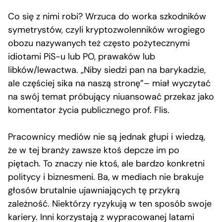
Co się z nimi robi? Wrzuca do worka szkodników
symetrystów, czyli kryptozwolenników wrogiego
obozu nazywanych też często pożytecznymi
idiotami PiS-u lub PO, prawaków lub
libków/lewactwa. „Niby siedzi pan na barykadzie,
ale częściej sika na naszą stronę”– miał wyczytać
na swój temat próbujący niuansować przekaz jako
komentator życia publicznego prof. Flis.
Pracownicy mediów nie są jednak głupi i wiedzą,
że w tej branży zawsze ktoś depcze im po
piętach. To znaczy nie ktoś, ale bardzo konkretni
politycy i biznesmeni. Ba, w mediach nie brakuje
głosów brutalnie ujawniających tę przykrą
zależność. Niektórzy ryzykują w ten sposób swoje
kariery. Inni korzystają z wypracowanej latami