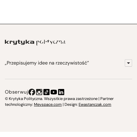
„Przepisujemy idee na rzeczywistość”
KrytykaPolityczna.pl
Wydawnictwo
Obserwuj
Instytut Krytyki Politycznej
© Krytyka Polityczna. Wszystkie prawa zastrzeżone | Partner
technologiczny:
Mevspace.com
| Design:
Ewastanczak.com
Jasna 10 Warszawa, Społeczna Instytucja Kultury
Świetlica w Cieszynie
Prześniona. Księgarnio-kawiarnia