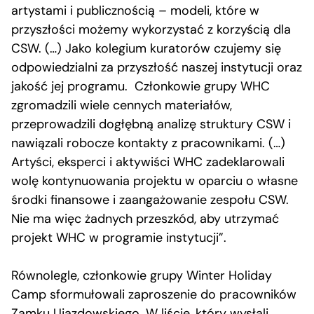
artystami i publicznością – modeli, które w
przyszłości możemy wykorzystać z korzyścią dla
CSW. (…) Jako kolegium kuratorów czujemy się
odpowiedzialni za przyszłość naszej instytucji oraz
jakość jej programu. Członkowie grupy WHC
zgromadzili wiele cennych materiałów,
przeprowadzili dogłębną analizę struktury CSW i
nawiązali robocze kontakty z pracownikami. (…)
Artyści, eksperci i aktywiści WHC zadeklarowali
wolę kontynuowania projektu w oparciu o własne
środki finansowe i zaangażowanie zespołu CSW.
Nie ma więc żadnych przeszkód, aby utrzymać
projekt WHC w programie instytucji”.
Równolegle, członkowie grupy Winter Holiday
Camp sformułowali zaproszenie do pracowników
Zamku Ujazdowskiego. W
liście
, który wysłali