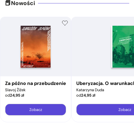
Nowości
Za późno na przebudzenie
Uberyzacja. O warunkac
Slavoj Žižek
Katarzyna Duda
od
24,95
zł
od
24,95
zł
Zobacz
Zobacz