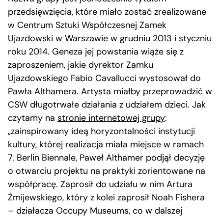
przedsięwzięcia, które miało zostać zrealizowane
w Centrum Sztuki Współczesnej Zamek
Ujazdowski w Warszawie w grudniu 2013 i styczniu
roku 2014. Geneza jej powstania wiąże się z
zaproszeniem, jakie dyrektor Zamku
Ujazdowskiego Fabio Cavallucci wystosował do
Pawła Althamera. Artysta miałby przeprowadzić w
CSW długotrwałe działania z udziałem dzieci. Jak
czytamy na
stronie internetowej grupy
:
„zainspirowany ideą horyzontalności instytucji
kultury, której realizacja miała miejsce w ramach
7. Berlin Biennale, Paweł Althamer podjął decyzję
o otwarciu projektu na praktyki zorientowane na
współpracę. Zaprosił do udziału w nim Artura
Żmijewskiego, który z kolei zaprosił Noah Fishera
– działacza Occupy Museums, co w dalszej