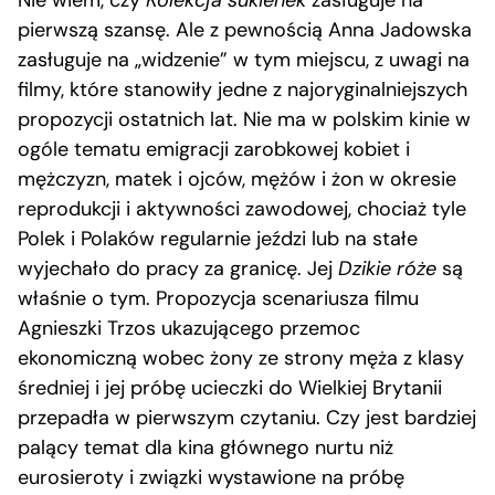
Nie wiem, czy
Kolekcja sukienek
zasługuje na
pierwszą szansę. Ale z pewnością Anna Jadowska
zasługuje na „widzenie” w tym miejscu, z uwagi na
filmy, które stanowiły jedne z najoryginalniejszych
propozycji ostatnich lat. Nie ma w polskim kinie w
ogóle tematu emigracji zarobkowej kobiet i
mężczyzn, matek i ojców, mężów i żon w okresie
reprodukcji i aktywności zawodowej, chociaż tyle
Polek i Polaków regularnie jeździ lub na stałe
wyjechało do pracy za granicę. Jej
Dzikie róże
są
właśnie o tym. Propozycja scenariusza filmu
Agnieszki Trzos ukazującego przemoc
ekonomiczną wobec żony ze strony męża z klasy
średniej i jej próbę ucieczki do Wielkiej Brytanii
przepadła w pierwszym czytaniu. Czy jest bardziej
palący temat dla kina głównego nurtu niż
eurosieroty i związki wystawione na próbę