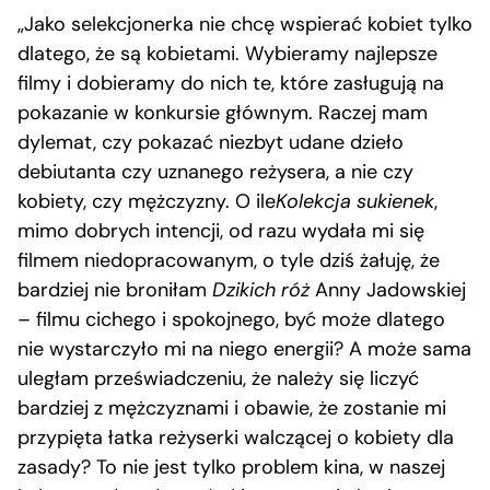
„Jako selekcjonerka nie chcę wspierać kobiet tylko
dlatego, że są kobietami. Wybieramy najlepsze
filmy i dobieramy do nich te, które zasługują na
pokazanie w konkursie głównym. Raczej mam
dylemat, czy pokazać niezbyt udane dzieło
debiutanta czy uznanego reżysera, a nie czy
kobiety, czy mężczyzny. O ile
Kolekcja sukienek
,
mimo dobrych intencji, od razu wydała mi się
filmem niedopracowanym, o tyle dziś żałuję, że
bardziej nie broniłam
Dzikich róż
Anny Jadowskiej
– filmu cichego i spokojnego, być może dlatego
nie wystarczyło mi na niego energii? A może sama
uległam przeświadczeniu, że należy się liczyć
bardziej z mężczyznami i obawie, że zostanie mi
przypięta łatka reżyserki walczącej o kobiety dla
zasady? To nie jest tylko problem kina, w naszej