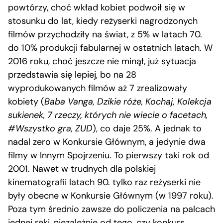
powtórzy, choć wkład kobiet podwoił się w
stosunku do lat, kiedy reżyserki nagrodzonych
filmów przychodziły na świat, z 5% w latach 70.
do 10% produkcji fabularnej w ostatnich latach. W
2016 roku, choć jeszcze nie minął, już sytuacja
przedstawia się lepiej, bo na 28
wyprodukowanych filmów aż 7 zrealizowały
kobiety (
Baba Vanga, Dzikie róże, Kochaj, Kolekcja
sukienek, 7 rzeczy, których nie wiecie o facetach,
#Wszystko gra, ZUD
), co daje 25%. A jednak to
nadal zero w Konkursie Głównym, a jedynie dwa
filmy w Innym Spojrzeniu. To pierwszy taki rok od
2001. Nawet w trudnych dla polskiej
kinematografii latach 90. tylko raz reżyserki nie
były obecne w Konkursie Głównym (w 1997 roku).
Poza tym średnio zawsze do policzenia na palcach
jednej ręki, niezależnie od tego, czy konkurs