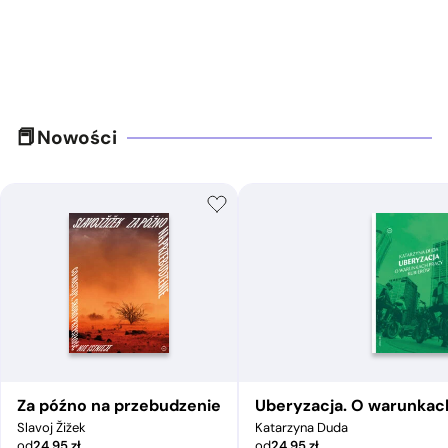
Nowości
Za późno na przebudzenie
Uberyzacja. O warunkac
Slavoj Žižek
Katarzyna Duda
od
24,95
zł
od
24,95
zł