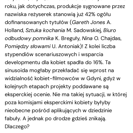
roku, jak dotychczas, produkcje sygnowane przez
nazwiska reżyserek stanowią już 42% ogółu
dofinansowanych tytułów (
Gareth Jones
A.
Holland,
Sztuka kochania
M. Sadowskiej,
Biuro
odbudowy pomnika
K. Breguły,
Nina
O. Chajdas,
Pomiędzy słowami
U. Antoniak)! Z kolei liczba
stypendiów scenariuszowych i wsparcia
developmentu dla kobiet spadła do 16%. Ta
sinusoida mogłaby przekładać się wprost na
widzialność kobiet-filmowców w Gdyni, gdyż w
kolejnych etapach projekty poddawane są
eksperckiej ocenie. Nie ma takiej sytuacji, w której
poza komisjami eksperckimi kobiety byłyby
nieobecne pośród aplikujących w dziedzinie
fabuły. A jednak po drodze gdzieś znikają.
Dlaczego?