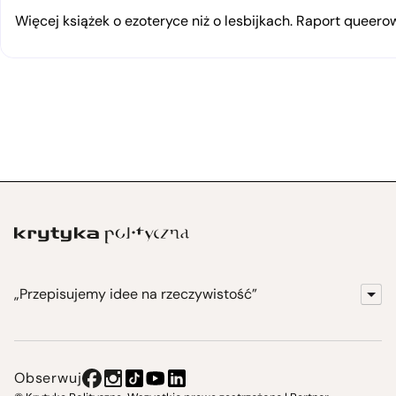
Więcej książek o ezoteryce niż o lesbijkach. Raport queerow
„Przepisujemy idee na rzeczywistość”
KrytykaPolityczna.pl
Wydawnictwo
Obserwuj
Instytut Krytyki Politycznej