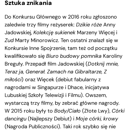
Sztuka znikania
Do Konkursu Głównego w 2016 roku zgłoszono
zaledwie trzy filmy reżyserek:
Dzikie róże
Anny
Jadowskiej,
Kolekcję sukienek
Marzeny Więcej i
Zud
Marty Minorowicz. Ten ostatni znalazł się w
Konkursie Inne Spojrzenie, tam też od początku
kwalifikowało się
Biuro budowy pomnika
Karoliny
Breguły. Przepadł film Jadowskiej (
Dotknij mnie,
Teraz ja, Generał. Zamach na Gibraltarze, Z
miłości
) oraz Więcek (debiut fabularny z
nagrodami w Singapurze i Dhace, inicjatywa
Lubuskiej Szkoły Telewizji i Filmu). Owszem,
wystarczą trzy filmy, by zebrać główne nagrody.
W 2015 roku były to
Body/Ciało
(Złote Lwy),
Córki
dancingu
(Najlepszy Debiut) i
Moje córki, krowy
(Nagroda Publiczności). Taki rok szybko się nie