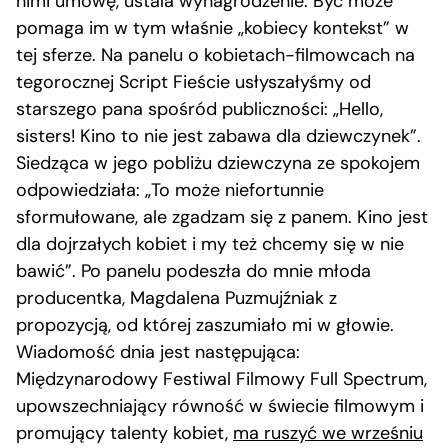
nimi umowę, ustala wynagrodzenie. Być może
pomaga im w tym właśnie „kobiecy kontekst” w
tej sferze. Na panelu o kobietach-filmowcach na
tegorocznej Script Fieście usłyszałyśmy od
starszego pana spośród publiczności: „Hello,
sisters! Kino to nie jest zabawa dla dziewczynek”.
Siedząca w jego pobliżu dziewczyna ze spokojem
odpowiedziała: „To może niefortunnie
sformułowane, ale zgadzam się z panem. Kino jest
dla dojrzałych kobiet i my też chcemy się w nie
bawić”. Po panelu podeszła do mnie młoda
producentka, Magdalena Puzmujźniak z
propozycją, od której zaszumiało mi w głowie.
Wiadomość dnia jest następująca:
Międzynarodowy Festiwal Filmowy Full Spectrum,
upowszechniający równość w świecie filmowym i
promujący talenty kobiet,
ma ruszyć we wrześniu