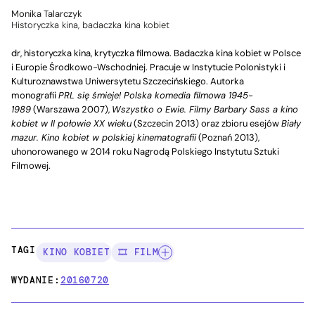
Monika Talarczyk
Historyczka kina, badaczka kina kobiet
dr, historyczka kina, krytyczka filmowa. Badaczka kina kobiet w Polsce
i Europie Środkowo-Wschodniej. Pracuje w Instytucie Polonistyki i
Kulturoznawstwa Uniwersytetu Szczecińskiego. Autorka
monografii
PRL się śmieje! Polska komedia filmowa 1945-
1989
(Warszawa 2007),
Wszystko o Ewie. Filmy Barbary Sass a kino
kobiet w II połowie XX wieku
(Szczecin 2013) oraz zbioru esejów
Biały
mazur. Kino kobiet w polskiej kinematografii
(Poznań 2013),
uhonorowanego w 2014 roku Nagrodą Polskiego Instytutu Sztuki
Filmowej.
TAGI:
KINO KOBIET
🎞️ FILM
WYDANIE:
20160720