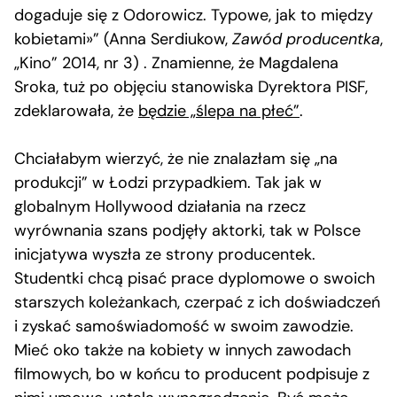
dogaduje się z Odorowicz. Typowe, jak to między
kobietami»” (Anna Serdiukow,
Zawód producentka
,
„Kino” 2014, nr 3) . Znamienne, że Magdalena
Sroka, tuż po objęciu stanowiska Dyrektora PISF,
zdeklarowała, że
będzie „ślepa na płeć”
.
Chciałabym wierzyć, że nie znalazłam się „na
produkcji” w Łodzi przypadkiem. Tak jak w
globalnym Hollywood działania na rzecz
wyrównania szans podjęły aktorki, tak w Polsce
inicjatywa wyszła ze strony producentek.
Studentki chcą pisać prace dyplomowe o swoich
starszych koleżankach, czerpać z ich doświadczeń
i zyskać samoświadomość w swoim zawodzie.
Mieć oko także na kobiety w innych zawodach
filmowych, bo w końcu to producent podpisuje z