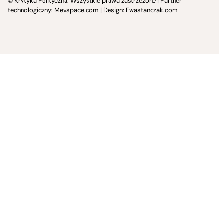
© Krytyka Polityczna. Wszystkie prawa zastrzeżone | Partner
technologiczny:
Mevspace.com
| Design:
Ewastanczak.com
Jasna 10 Warszawa, Społeczna Instytucja Kultury
Świetlica w Cieszynie
Prześniona. Księgarnio-kawiarnia
O nas i kontakt
Spotkajmy się
Regulamin
Prywatność i Cookies
Twoje konto
✊ Wspieraj