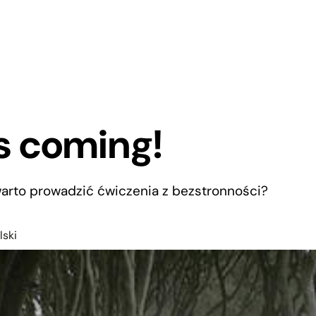
s coming!
warto prowadzić ćwiczenia z bezstronności?
lski