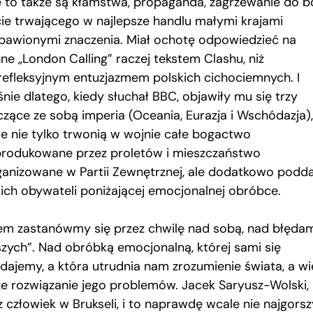
e to także są kłamstwa, propaganda, zagrzewanie do bo
cie trwającego w najlepsze handlu małymi krajami
bawionymi znaczenia. Miał ochotę odpowiedzieć na
ne „London Calling” raczej tekstem Clashu, niż
refleksyjnym entuzjazmem polskich cichociemnych. I
nie dlatego, kiedy słuchał BBC, objawiły mu się trzy
czące ze sobą imperia (Oceania, Eurazja i Wschódazja),
re nie tylko trwonią w wojnie całe bogactwo
rodukowane przez proletów i mieszczaństwo
ganizowane w Partii Zewnętrznej, ale dodatkowo podda
ich obywateli poniżającej emocjonalnej obróbce.
em zastanówmy się przez chwilę nad sobą, nad błęda
szych”. Nad obróbką emocjonalną, której sami się
dajemy, a która utrudnia nam zrozumienie świata, a wi
że rozwiązanie jego problemów. Jacek Saryusz-Wolski,
z człowiek w Brukseli, i to naprawdę wcale nie najgorsz