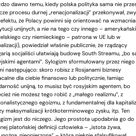
rdzo dawno temu, kiedy polska polityka sama nie prze
zcze procesu durnej „renacjonalizacji” przekonywał, zwy
 efektu, że Polacy powinni się orientować na wzmacnia
ytucji unijnych, a nie na tego czy innego – amerykańsk
ielskiego czy niemieckiego – patrona w UE lub w
alizacji), powiedział właśnie publicznie, że rządzący
garią socjaliści ułatwiają budowę South Streamu, „bo s
yjskimi agentami”. Sylogizm sformułowany przez niego
mi następująco: skoro robisz z Rosjanami biznesy
calne dla ciebie finansowo lub politycznie, łamiąc
idarność unijną, to musisz być rosyjskim agentem, bo
ecież nie możesz tego robić z „małego realizmu”, z
jonalistycznego egoizmu, z fundamentalnej dla kapital
zy maksymalizacji krótkoterminowego zysku, itp. Ten
ogizm jest do niczego. Jego prostota upodabnia go do
nej platońskiej definicji człowieka – „istota żywa,
nożna, nieopierzona” – którą pięknie sfalsyfikował