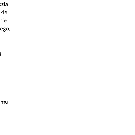
szła
kle
nie
iego,
ą
izmu