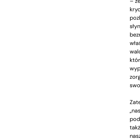
– ż
kry
poz
słyn
bez
właś
wal
któ
wyp
zor
swo
Zat
„na
pod
tak
nas