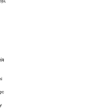
ju,
ją
mi
ęc
y