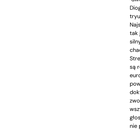
Dio
try
Najs
tak
siln
cha
Stre
są r
euro
pow
dokt
zwo
wsz
gło
nie 