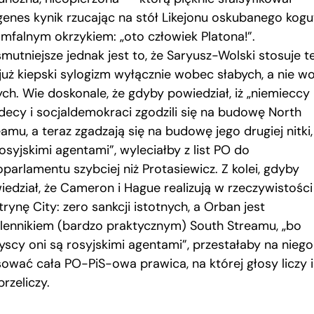
genes kynik rzucając na stół Likejonu oskubanego kogu
umfalnym okrzykiem: „oto człowiek Platona!”.
mutniejsze jednak jest to, że Saryusz-Wolski stosuje te
 już kiepski sylogizm wyłącznie wobec słabych, a nie w
ych. Wie doskonale, że gdyby powiedział, iż „niemieccy
decy i socjaldemokraci zgodzili się na budowę North
amu, a teraz zgadzają się na budowę jego drugiej nitki
osyjskimi agentami”, wyleciałby z list PO do
parlamentu szybciej niż Protasiewicz. Z kolei, gdyby
iedział, że Cameron i Hague realizują w rzeczywistości
rynę City: zero sankcji istotnych, a Orban jest
lennikiem (bardzo praktycznym) South Streamu, „bo
yscy oni są rosyjskimi agentami”, przestałaby na niego
sować cała PO-PiS-owa prawica, na której głosy liczy i
przeliczy.