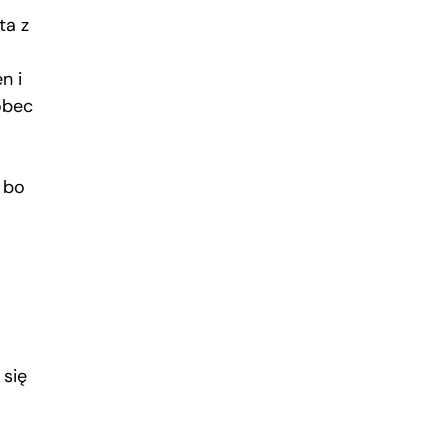
ta z
n i
obec
, bo
 się