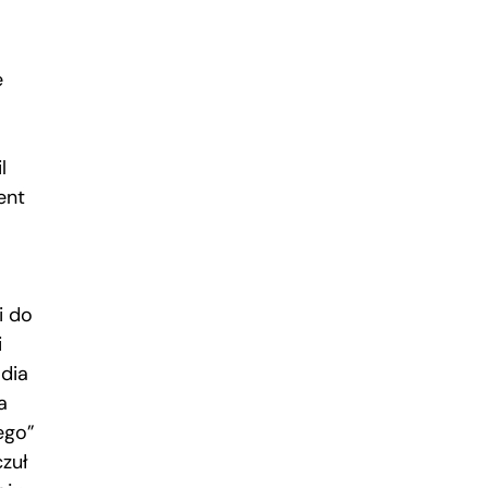
e
l
ent
i do
i
adia
a
ego”
czuł