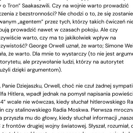
y o Tron” Saakaszwili. Czy na wojnie warto prowadzić
zenia z bezstronności? Nie chodzi o to, że się zostanie
wanym „agentem” przez tych, którzy takich ćwiczeń ni
bują prowadzić nawet w czasach pokoju. Ale czy
czywiście warto, czy ma to jakikolwiek wpływ na
czywistość? George Orwell uznał, że warto; Simone Wei
ała, że warto. Dla mnie to wystarczy (to nie jest argum
torytetu, ale przywołanie ludzi, którzy na autorytet
łużyli dzięki argumentom).
, Panie Dziejaszku, Orwell, choć nie czuł żadnej sympati
lfa Hitlera, wpadł jednak na pomysł napisania powieśc
84” wcale nie wówczas, kiedy słuchał hitlerowskiego R
lin czy stalinowskiego Radia Moskwa. Pierwsza mroczn
ja przyszła mu do głowy, kiedy słuchał informacji „nasz
z frontów drugiej wojny światowej. Słyszał, rozumiał, 