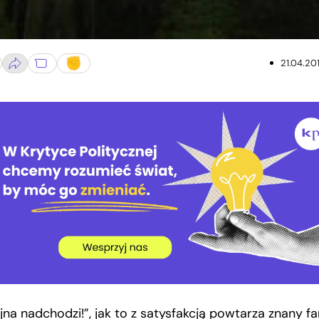
21.04.20
jna nadchodzi!”, jak to z satysfakcją powtarza znany fa