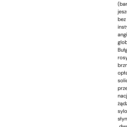
(ba
jes
bez
inst
ang
glob
Buł
ros
brz
opła
sol
prz
nac
żąd
syl
słyn
dwu