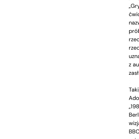
„Gr
ćwic
naz
pró
rze
rze
uzn
z au
zas
Taki
Ado
„19
Ber
wiz
BBC 