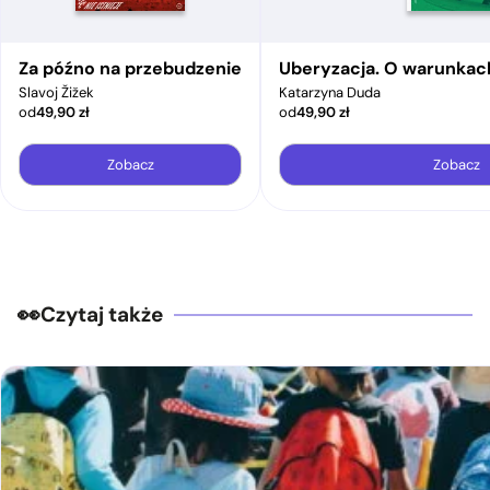
Za późno na przebudzenie
Uberyzacja. O warunkac
Slavoj Žižek
Katarzyna Duda
od
49,90
zł
od
49,90
zł
Zobacz
Zobacz
Czytaj także