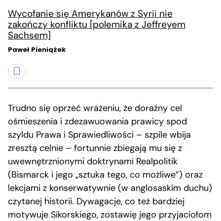
Wycofanie się Amerykanów z Syrii nie
zakończy konfliktu [polemika z Jeffreyem
Sachsem]
Paweł Pieniążek
Trudno się oprzeć wrażeniu, że doraźny cel
ośmieszenia i zdezawuowania prawicy spod
szyldu Prawa i Sprawiedliwości – szpile wbija
zresztą celnie – fortunnie zbiegają mu się z
uwewnętrznionymi doktrynami Realpolitik
(Bismarck i jego „sztuka tego, co możliwe”) oraz
lekcjami z konserwatywnie (w anglosaskim duchu)
czytanej historii. Dywagacje, co też bardziej
motywuje Sikorskiego, zostawię jego przyjaciołom