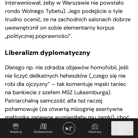
interweniował, żeby w Warszawie nie powstało
rondo Wolnego Tybetu). Jego podejście o tyle
trudno ocenić, że na zachodnich salonach dobrze
uwewnętrznił on sobie elementarny korpus
„politycznej poprawności”.
Liberalizm dyplomatyczny
Dlatego np. nie zdradza objawów homofobii, jeśli
nie liczyć delikatnych heheszków („czego się nie
robi dla ojczyzny” – tak komentuje męski taniec
na bankiecie z szefem MSZ Luksemburga).
Patriarchalną samczość alfa też raczej
pohamowuje (za otwartą mizoginię asertywna
małżonka zapewne wymieniłaby mu zamki), choć
zdradzają go czasem metafory (porównanie
Wspieraj
Wydawnictwo
Obserwuj
Menu
zachowań polityków PiS do „straumatyzowanej