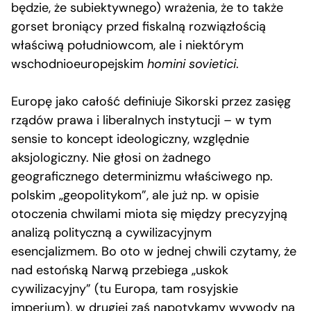
będzie, że subiektywnego) wrażenia, że to także
gorset broniący przed fiskalną rozwiązłością
właściwą południowcom, ale i niektórym
wschodnioeuropejskim
homini sovietici
.
Europę jako całość definiuje Sikorski przez zasięg
rządów prawa i liberalnych instytucji – w tym
sensie to koncept ideologiczny, względnie
aksjologiczny. Nie głosi on żadnego
geograficznego determinizmu właściwego np.
polskim „geopolitykom”, ale już np. w opisie
otoczenia chwilami miota się między precyzyjną
analizą polityczną a cywilizacyjnym
esencjalizmem. Bo oto w jednej chwili czytamy, że
nad estońską Narwą przebiega „uskok
cywilizacyjny” (tu Europa, tam rosyjskie
imperium), w drugiej zaś napotykamy wywody na