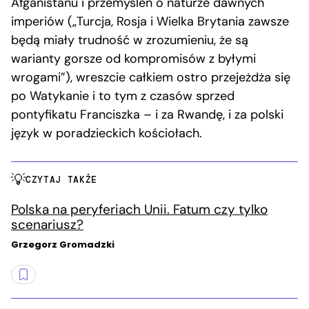
Afganistanu i przemyśleń o naturze dawnych
imperiów („Turcja, Rosja i Wielka Brytania zawsze
będą miały trudność w zrozumieniu, że są
warianty gorsze od kompromisów z byłymi
wrogami”), wreszcie całkiem ostro przejeżdża się
po Watykanie i to tym z czasów sprzed
pontyfikatu Franciszka – i za Rwandę, i za polski
język w poradzieckich kościołach.
CZYTAJ TAKŻE
Polska na peryferiach Unii. Fatum czy tylko
scenariusz?
Grzegorz Gromadzki