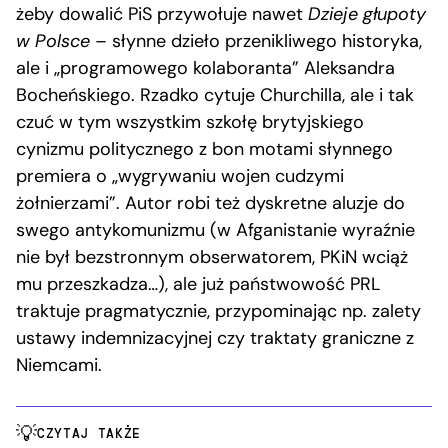
żeby dowalić PiS przywołuje nawet
Dzieje głupoty
w Polsce
– słynne dzieło przenikliwego historyka,
ale i „programowego kolaboranta” Aleksandra
Bocheńskiego. Rzadko cytuje Churchilla, ale i tak
czuć w tym wszystkim szkołę brytyjskiego
cynizmu politycznego z bon motami słynnego
premiera o „wygrywaniu wojen cudzymi
żołnierzami”. Autor robi też dyskretne aluzje do
swego antykomunizmu (w Afganistanie wyraźnie
nie był bezstronnym obserwatorem, PKiN wciąż
mu przeszkadza…), ale już państwowość PRL
traktuje pragmatycznie, przypominając np. zalety
ustawy indemnizacyjnej czy traktaty graniczne z
Niemcami.
CZYTAJ TAKŻE