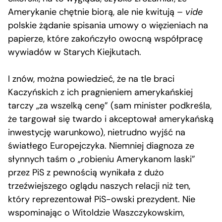
Amerykanie chętnie biorą, ale nie kwitują –
vide
polskie żądanie spisania umowy o więzieniach na
papierze, które zakończyło owocną współpracę
wywiadów w Starych Kiejkutach.
I znów, można powiedzieć, że na tle braci
Kaczyńskich z ich pragnieniem amerykańskiej
tarczy „za wszelką cenę” (sam minister podkreśla,
że targował się twardo i akceptował amerykańską
inwestycję warunkowo), nietrudno wyjść na
światłego Europejczyka. Niemniej diagnoza ze
słynnych taśm o „robieniu Amerykanom laski”
przez PiS z pewnością wynikała z dużo
trzeźwiejszego oglądu naszych relacji niż ten,
który reprezentował PiS-owski prezydent. Nie
wspominając o Witoldzie Waszczykowskim,