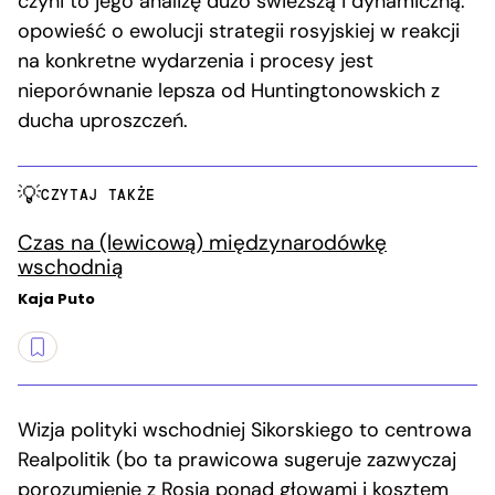
czyni to jego analizę dużo świeższą i dynamiczną:
opowieść o ewolucji strategii rosyjskiej w reakcji
na konkretne wydarzenia i procesy jest
nieporównanie lepsza od Huntingtonowskich z
ducha uproszczeń.
CZYTAJ TAKŻE
Czas na (lewicową) międzynarodówkę
wschodnią
Kaja Puto
Wizja polityki wschodniej Sikorskiego to centrowa
Realpolitik (bo ta prawicowa sugeruje zazwyczaj
porozumienie z Rosją ponad głowami i kosztem