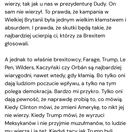
wierzy, tak jak u nas w prezydenturę Dudy. On
sam nie wierzył. To prawda, że kampania w
Wielkiej Brytanii była jednym wielkim kłamstwem i
absurdem. I prawda, że skutki będą takie, że
najbardziej ucierpią ci, którzy za Brexitem
głosowali.
A jednak to właśnie brexitowcy, Farage, Trump, Le
Pen, Wilders, Kaczyński czy Orbán są najbardziej
wiarygodni, nawet wtedy, gdy kłamią. Bo tylko oni
dają ludziom poczucie wpływu, a tylko na tym
polega demokracja. Bardzo mi przykro. Tylko oni
dają pewność, że naprawdę zrobią to, co mówią.
Kiedy Clinton mówi, że zmieni Amerykę, to nikt jej
nie wierzy. Kiedy Trump mówi, że wyrzuci
Meksykanów i nie przyjmie muzułmanów, to ludzie
mu wierzą i ja też. Kiedyś tacy jak Trump byli