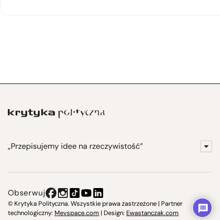
„Przepisujemy idee na rzeczywistość”
KrytykaPolityczna.pl
Wydawnictwo
Obserwuj
Instytut Krytyki Politycznej
© Krytyka Polityczna. Wszystkie prawa zastrzeżone | Partner
technologiczny:
Mevspace.com
| Design:
Ewastanczak.com