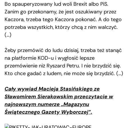
Bo spauperyzowany lud woli Brexit albo PiS.
Zanim go przekonamy, że jest oszukiwany przez
Kaczora, trzeba tego Kaczora pokonać. A do tego
potrzeba wszystkich, którzy chcą z nim walczyć.
(…)
Żeby przemówić do ludu dzisiaj, trzeba też stanąć
na platformie KOD-u i wygłosić lepsze
przemówienie niż Ryszard Petru. I nie brzydzić się.
Kto chce gadać z ludem, nie może się brzydzić. (…)
Cały wywiad Macieja Stasińskiego ze
Sławomirem Sierakowskim przeczytacie w
najnowszym numerze „Magazynu
Świątecznego Gazety Wyborczej”.