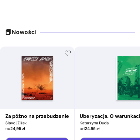
Nowości
Za późno na przebudzenie
Uberyzacja. O warunkac
Slavoj Žižek
Katarzyna Duda
od
24,95
zł
od
24,95
zł