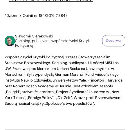
*Dziennik Opinii nr 184/2016 (1384)
Sławomir Sierakowski
Socjolog, publicysta, współzałożyciel Krytyki
Obserwuj
Politycznej
Współzałożyciel Krytyki Politycznej. Prezes Stowarzyszenia im.
Stanisława Brzozowskiego. Socjolog, publicysta. Ukończył MISH na
UW. Pracował pod kierunkiem Ulricha Becka na Uniwersytecie w
Monachium. Był stypendystą German Marshall Fund, wiedeńskiego
Instytutu Nauk o Człowieku, uniwersytetów Yale, Princeton i Harvarda
oraz Robert Bosch Academy w Berlinie. Jest członkiem zespołu
„Polityki”, stałym felietonistą „Project Syndicate” i autorem w „New
York Times”, „Foreign Policy” i „Die Zeit”. Wraz z prof. Przemysławem
Sadurą napisał książkę „Społeczeństwo populistów”.