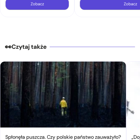
Zobacz
Zobacz
Czytaj także
Spłonęła puszcza. Czy polskie państwo zauważyło?
„Do