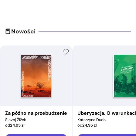
Nowości
Za późno na przebudzenie
Uberyzacja. O warunkac
Slavoj Žižek
Katarzyna Duda
od
24,95
zł
od
24,95
zł