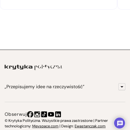
„Przepisujemy idee na rzeczywistość”
KrytykaPolityczna.pl
Wydawnictwo
Obserwuj
Instytut Krytyki Politycznej
© Krytyka Polityczna. Wszystkie prawa zastrzeżone | Partner
technologiczny:
Mevspace.com
| Design:
Ewastanczak.com