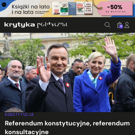
0
Fot. Senat RP, cc, flickr.com
KONSTYTUCJA
Referendum konstytucyjne, referendum
konsultacyjne