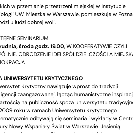
kich w przemianie przestrzeni miejskiej w Instytucie
jologii UW. Mieszka w Warszawie, pomieszkuje w Poznan
dzi u ludzi dobrej woli.
TĘPNE SEMINARIUM
grudnia, środa godz. 19.00
, W KOOPERATYWIE CZYLI
ÓLNIE. ODRODZENIE IDEI SPÓŁDZIELCZOŚCI A MIEJSK
MOKRACJA
A UNIWERSYTETU KRYTYCZNEGO
wersytet Krytyczny nawiązuje wprost do tradycji
ligencji zaangażowanej, łącząc humanistyczne inspiracj
artością na publiczność spoza uniwersytetu tradycyjn
2009 roku w ramach Uniwersytetu Krytycznego
tematycznie odbywają się seminaria i wykłady w Cent
tury Nowy Wspaniały Świat w Warszawie. Jesienią