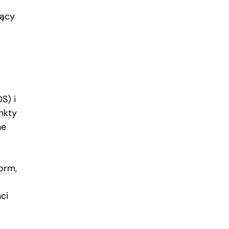
jący
S) i
nkty
ne
orm,
ci