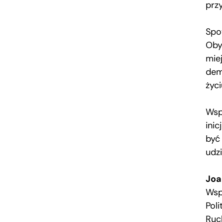
prz
Spo
Oby
mie
dem
życ
Wsp
inic
być
udzi
Joa
Wsp
Pol
Ruc