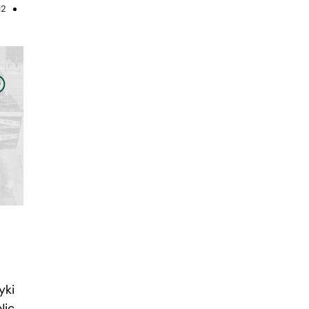
12
yki
Nic