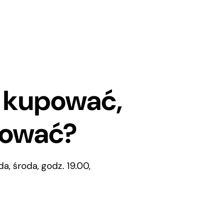
: kupować,
tować?
a, środa, godz. 19.00,