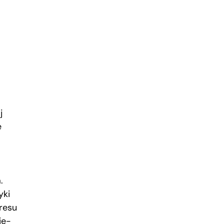
j
e
.
yki
resu
ie-