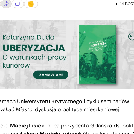
14.11.20
amach Uniwersytetu Krytycznego i cyklu seminariów
yskać Miasto
, dyskusja o polityce mieszkaniowej.
cie:
Maciej Lisicki
, z-ca prezydenta Gdańska ds. polit
unalnej,
Łukasz Muzioła,
członek Grupy Inicjatywnej “