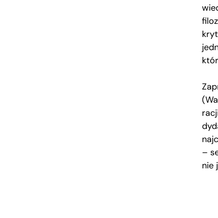
wied
filo
kry
jed
któ
Zap
(War
rac
dyd
naj
– s
nie 