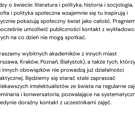
zy o świecie: literatura i polityka, historia i socjologia,
zofia i polityka społeczna wzajemnie się tu inspirują i
tycznie pokazują społeczny świat jako całość. Pragnie
nocześnie umożliwić publiczności kontakt z wykładowc
rych na co dzień nie mogą spotkać.
raszamy wybitnych akademików z innych miast
szawa, Kraków, Poznań, Białystok), a także tych, którzy
ji innych obowiązków nie prowadzą już działalności
aktycznej. Będziemy się starać stale zapraszać
ciekawszych intelektualistów ze świata na regularne zaj
eminaria i konwersatoria, pozwalające na systematyczn
jedynie doraźny kontakt z uczestnikami zajęć.