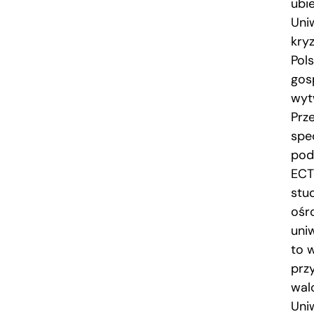
ubi
Uni
kry
Pol
gos
wytw
Prz
spe
pod
ECT
stu
ośr
uni
to w
prz
wal
Uni