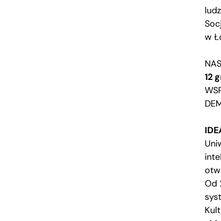
ludz
Soc
w Ło
NAS
12 
WSP
DE
IDE
Uni
inte
otw
Od 
sys
Kul