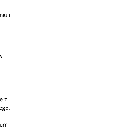
iu i
A
e z
ego.
rum