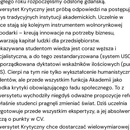
egłego roku rozpoczęliśmy odsłonę gdańską.
wersytet Krytyczny jest próbą odpowiedzi na postępu
zys tradycyjnych instytucji akademickich. Uczelnie w
sce stają się kolejnym instrumentem wolnorynkowej
podarki – kreują innowacje na potrzeby biznesu,
arzają kapitał ludzki dla przedsiębiorstw.
ekazywana studentom wiedza jest coraz węższa i
cjalistyczna, a do tego zestandaryzowana (system USO
porządkowana dyktatowi wskaźników ilościowych (pu
S). Cierpi na tym nie tylko wykształcenie humanistycz
dentów, ale przede wszystkim funkcja Akademii jako
odka krytyki obowiązującego ładu społecznego. To z
wersytetu wychodziły niegdyś odważne propozycje ref
łaśnie studenci pragnęli zmieniać świat. Dziś uczelnia
ygotowuje przede wszystkim ekspertyzy, a jej absolwen
czą o punkty w CV.
wersytet Krytyczny chce dostarczać wielowymiarowej