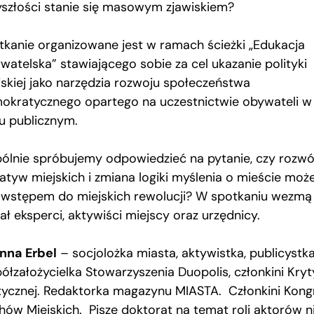
yszłości stanie się masowym zjawiskiem?
tkanie organizowane jest w ramach ścieżki „Edukacja
watelska” stawiającego sobie za cel ukazanie polityki
jskiej jako narzędzia rozwoju społeczeństwa
okratycznego opartego na uczestnictwie obywateli w
iu publicznym.
ólnie spróbujemy odpowiedzieć na pytanie, czy rozwó
jatyw miejskich i zmiana logiki myślenia o mieście moż
 wstępem do miejskich rewolucji? W spotkaniu wezmą
ał eksperci, aktywiści miejscy oraz urzędnicy.
nna Erbel
– socjolożka miasta, aktywistka, publicystka
ółzałożycielka Stowarzyszenia Duopolis, członkini Kryt
itycznej. Redaktorka magazynu MIASTA. Członkini Kong
hów Miejskich. Pisze doktorat na temat roli aktorów n