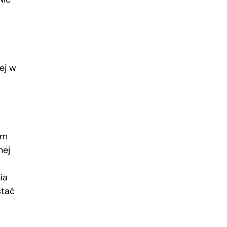
nej w
em
nej
ia
stać