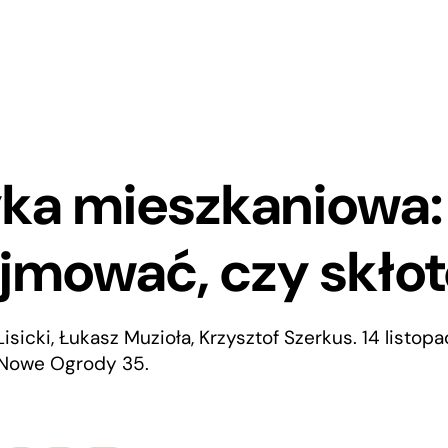
yka mieszkaniowa
jmować, czy skło
isicki, Łukasz Muzioła, Krzysztof Szerkus. 14 listopad
l. Nowe Ogrody 35.