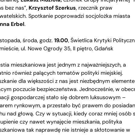
as bez nas”,
Krzysztof Szerkus
, rzecznik praw
watelskich. Spotkanie poprowadzi socjolożka miasta
nna Erbel
.
istopada, środa, godz.
19.00
, Świetlica Krytyki Politycz
mieście, ul. Nowe Ogrody 35, II piętro, Gdańsk
stia mieszkaniowa jest jednym z najważniejszych, a
atnio również palących tematów polityki miejskiej.
szkanie dla większości z nas jest niezbędnym element
ącym poczucie bezpieczeństwa. Jednocześnie, w obec
uacji gospodarczej stało się dobrem luksusowym –
arem rynkowym, a przestało być prawem do posiadan
hu nad głową. Czy w sytuacji, kiedy coraz mniej osób 
kupienie czy nawet wynajęcie mieszkania, polityka
szkaniowa tak naprawdę nie istnieje a skłotowanie w