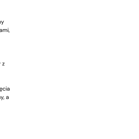
my
ami,
 z
ęcia
y, a