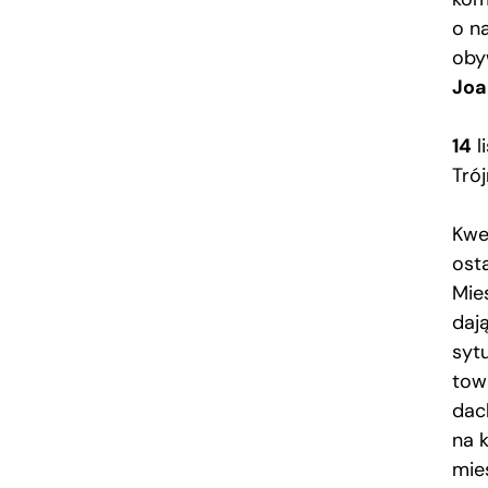
o n
oby
Joa
14
l
Trój
Kwe
ost
Mie
daj
syt
tow
dac
na 
mie