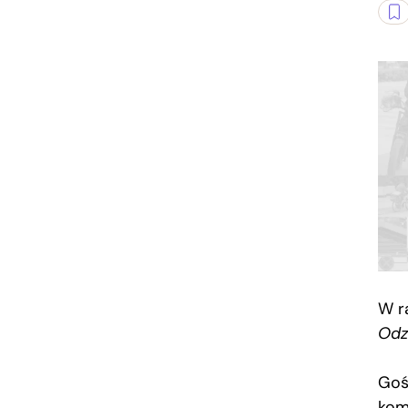
W r
Odz
Goś
kom