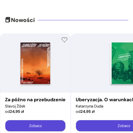
Nowości
Za późno na przebudzenie
Uberyzacja. O warunkac
Slavoj Žižek
Katarzyna Duda
od
24,95
zł
od
24,95
zł
Zobacz
Zobacz