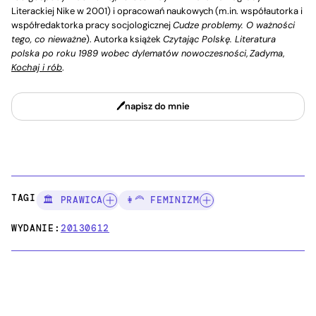
Literackiej Nike w 2001) i opracowań naukowych (m.in. współautorka i
współredaktorka pracy socjologicznej
Cudze problemy. O ważności
tego, co nieważne
). Autorka książek
Czytając Polskę. Literatura
polska po roku 1989 wobec dylematów nowoczesności
,
Zadyma
,
Kochaj i rób
.
napisz do mnie
TAGI:
🏛️ PRAWICA
👩‍🦰 FEMINIZM
WYDANIE:
20130612