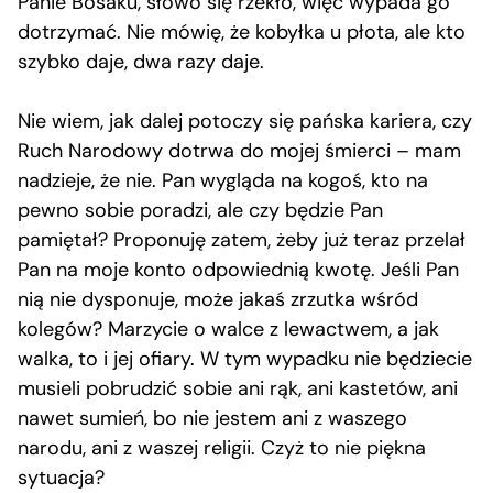
Panie Bosaku, słowo się rzekło, więc wypada go
dotrzymać. Nie mówię, że kobyłka u płota, ale kto
szybko daje, dwa razy daje.
Nie wiem, jak dalej potoczy się pańska kariera, czy
Ruch Narodowy dotrwa do mojej śmierci – mam
nadzieje, że nie. Pan wygląda na kogoś, kto na
pewno sobie poradzi, ale czy będzie Pan
pamiętał? Proponuję zatem, żeby już teraz przelał
Pan na moje konto odpowiednią kwotę. Jeśli Pan
nią nie dysponuje, może jakaś zrzutka wśród
kolegów? Marzycie o walce z lewactwem, a jak
walka, to i jej ofiary. W tym wypadku nie będziecie
musieli pobrudzić sobie ani rąk, ani kastetów, ani
nawet sumień, bo nie jestem ani z waszego
narodu, ani z waszej religii. Czyż to nie piękna
sytuacja?