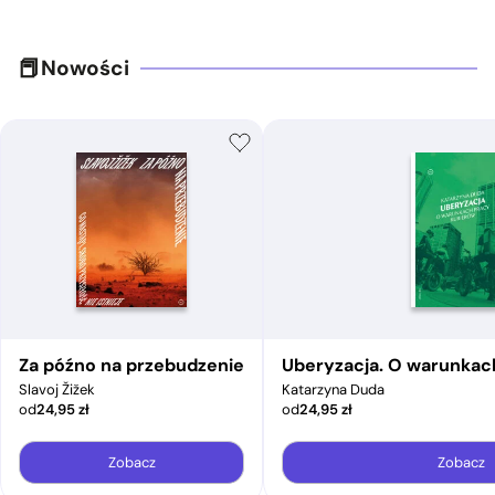
Nowości
Za późno na przebudzenie
Uberyzacja. O warunkac
Slavoj Žižek
Katarzyna Duda
od
24,95
zł
od
24,95
zł
Zobacz
Zobacz