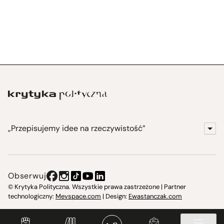
„Przepisujemy idee na rzeczywistość”
KrytykaPolityczna.pl
Wydawnictwo
Obserwuj
Instytut Krytyki Politycznej
© Krytyka Polityczna. Wszystkie prawa zastrzeżone | Partner
technologiczny:
Mevspace.com
| Design:
Ewastanczak.com
Jasna 10 Warszawa, Społeczna Instytucja Kultury