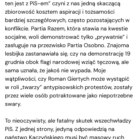
ten jest z PiS-em” czyni z nas jedną skaczącą
zbiorowość kosztem aspiracji i tożsamości
bardziej szczegółowych, często pozostających w
konflikcie. Partia Razem, która stawia na kwestie
socjalne, woli demonstrować tylko „prywatnie” i
zasługuje na przezwisko Partia Osobno. Znajoma
lesbijka zastanawiała się, czy na demonstrację 19
grudnia obok flagi narodowej wziąć tęczową, ale
sama uznała, że jakoś nie wypada. Moje
wątpliwości, czy Roman Giertych może wystąpić
w roli „twarzy” antypisowskich protestów, zostały
przez wiele osób potraktowane jako niepotrzebne
swary.
To nieoczywisty, ale fatalny skutek wszechwładzy
PiS. Z jednej strony, jedyną odpowiedzią na
państwo Kaczyńskiego musi być masowy ruch