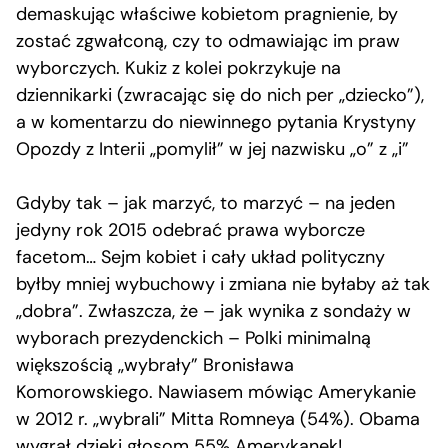
demaskując właściwe kobietom pragnienie, by
zostać zgwałconą, czy to odmawiając im praw
wyborczych. Kukiz z kolei pokrzykuje na
dziennikarki (zwracając się do nich per „dziecko”),
a w komentarzu do niewinnego pytania Krystyny
Opozdy z Interii „pomylił” w jej nazwisku „o” z „i”
Gdyby tak – jak marzyć, to marzyć – na jeden
jedyny rok 2015 odebrać prawa wyborcze
facetom… Sejm kobiet i cały układ polityczny
byłby mniej wybuchowy i zmiana nie byłaby aż tak
„dobra”. Zwłaszcza, że – jak wynika z sondaży w
wyborach prezydenckich – Polki minimalną
większością „wybrały” Bronisława
Komorowskiego. Nawiasem mówiąc Amerykanie
w 2012 r. „wybrali” Mitta Romneya (54%). Obama
wygrał dzięki głosom 55% Amerykanek!