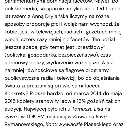
parlamentarnymi dominacja facetów. Nawet, bo
polskie media, są uparcie antykobiece. Od trzech
lat razem z Anną Dryjańską liczymy na różne
sposoby proporcje płci i wciąż nam wychodzi, że
kobiet jest w telewizjach, radiach i gazetach mniej
więcej cztery razy mniej niż facetów. Ten udział
jeszcze spada, gdy temat jest „prestiżowy”
(polityka, gospodarka, bezpieczeństwo), czas
antenowy lepszy, wydarzenie ważniejsze. A już
najmniej równościowe są flagowe programy
publicystyczne radia i telewizji, bo do objaśniania
świata zapraszani są prawie sami faceci.
Konkrety? Proszę bardzo: od marca 2014 do maja
2015 kobiety stanowiły ledwie 13% gości/ń takich
audycji. Najwięcej było ich u
Tomasza Lisa na
żywo
i w TOK FM, najmniej w
Kawie na ławę
Rymanowskiego,
Kontrwywiadzie
Piaseckiego oraz