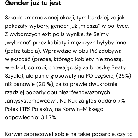
Gender już tu jest
Szkoda zmarnowanej okazji, tym bardziej, że jak
pokazały wybory, gender już „miesza” w polityce.
Z wyborczych exit polls wynika, że Sejmy
„wybrane” przez kobiety i mężczyzn byłyby inne
(patrz tabela). Wprawdzie w obu PiS zdobywa
większość (prezes, którego kobiety nie znoszą,
wiedział, co robi, chowając się za broszkę Beaty
Szydło), ale panie głosowały na PO częściej (26%)
niż panowie (20 %), za to prawie dwukrotnie
rzadziej poparły obu niezrównoważonych
„antysystemowców”. Na Kukiza głos oddało 7%
Polek i 11% Polaków, na Korwin-Mikkego
odpowiednio: 3 i 7%.
Korwin zapracował sobie na takie poparcie, czy to