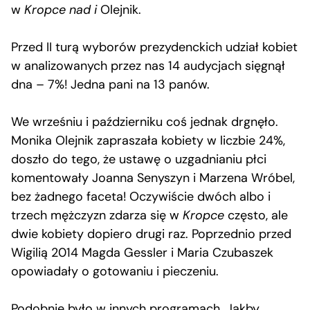
w
Kropce nad i
Olejnik.
Przed II turą wyborów prezydenckich udział kobiet
w analizowanych przez nas 14 audycjach sięgnął
dna – 7%! Jedna pani na 13 panów.
We wrześniu i październiku coś jednak drgnęło.
Monika Olejnik zapraszała kobiety w liczbie 24%,
doszło do tego, że ustawę o uzgadnianiu płci
komentowały Joanna Senyszyn i Marzena Wróbel,
bez żadnego faceta! Oczywiście dwóch albo i
trzech mężczyzn zdarza się w
Kropce
często, ale
dwie kobiety dopiero drugi raz. Poprzednio przed
Wigilią 2014 Magda Gessler i Maria Czubaszek
opowiadały o gotowaniu i pieczeniu.
Podobnie było w innych programach. Jakby