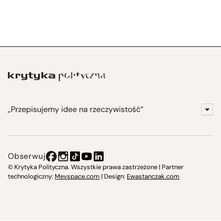
„Przepisujemy idee na rzeczywistość”
KrytykaPolityczna.pl
Wydawnictwo
Obserwuj
Instytut Krytyki Politycznej
© Krytyka Polityczna. Wszystkie prawa zastrzeżone | Partner
technologiczny:
Mevspace.com
| Design:
Ewastanczak.com
Jasna 10 Warszawa, Społeczna Instytucja Kultury
Świetlica w Cieszynie