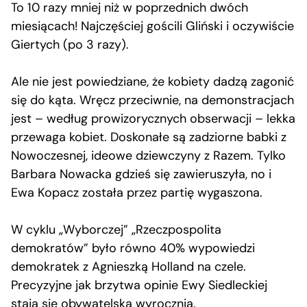
To 10 razy mniej niż w poprzednich dwóch
miesiącach! Najczęściej gościli Gliński i oczywiście
Giertych (po 3 razy).
Ale nie jest powiedziane, że kobiety dadzą zagonić
się do kąta. Wręcz przeciwnie, na demonstracjach
jest – według prowizorycznych obserwacji – lekka
przewaga kobiet. Doskonałe są zadziorne babki z
Nowoczesnej, ideowe dziewczyny z Razem. Tylko
Barbara Nowacka gdzieś się zawieruszyła, no i
Ewa Kopacz została przez partię wygaszona.
W cyklu „Wyborczej” „Rzeczpospolita
demokratów” było równo 40% wypowiedzi
demokratek z Agnieszką Holland na czele.
Precyzyjne jak brzytwa opinie Ewy Siedleckiej
stają się obywatelską wyrocznią.