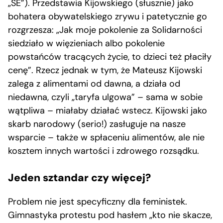
„SE”). Przedstawia Kijowskiego (słusznie) jako
bohatera obywatelskiego zrywu i patetycznie go
rozgrzesza: „Jak moje pokolenie za Solidarności
siedziało w więzieniach albo pokolenie
powstańców tracących życie, to dzieci też płaciły
cenę”. Rzecz jednak w tym, że Mateusz Kijowski
zalega z alimentami od dawna, a działa od
niedawna, czyli „taryfa ulgowa” – sama w sobie
wątpliwa – miałaby działać wstecz. Kijowski jako
skarb narodowy (serio!) zasługuje na nasze
wsparcie – także w spłaceniu alimentów, ale nie
kosztem innych wartości i zdrowego rozsądku.
Jeden sztandar czy więcej?
Problem nie jest specyficzny dla feministek.
Gimnastyka protestu pod hasłem „kto nie skacze,