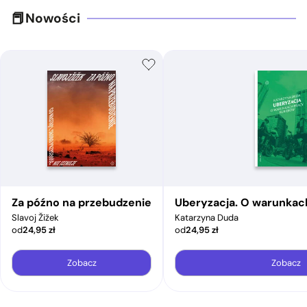
Nowości
Za późno na przebudzenie
Uberyzacja. O warunkac
Slavoj Žižek
Katarzyna Duda
od
24,95
zł
od
24,95
zł
Zobacz
Zobacz