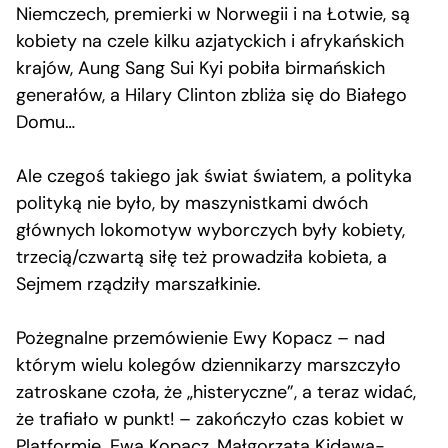
Niemczech, premierki w Norwegii i na Łotwie, są
kobiety na czele kilku azjatyckich i afrykańskich
krajów, Aung Sang Sui Kyi pobiła birmańskich
generałów, a Hilary Clinton zbliża się do Białego
Domu…
Ale czegoś takiego jak świat światem, a polityka
polityką nie było, by maszynistkami dwóch
głównych lokomotyw wyborczych były kobiety,
trzecią/czwartą siłę też prowadziła kobieta, a
Sejmem rządziły marszałkinie.
Pożegnalne przemówienie Ewy Kopacz – nad
którym wielu kolegów dziennikarzy marszczyło
zatroskane czoła, że „histeryczne”, a teraz widać,
że trafiało w punkt! – zakończyło czas kobiet w
Platformie. Ewa Kopacz, Małgorzata Kidawa-