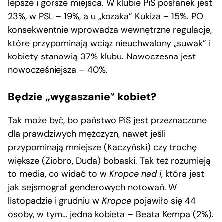
lepsze i gorsze miejsca. W klubie PiS posłanek jest
23%, w PSL – 19%, a u „kozaka” Kukiza – 15%. PO
konsekwentnie wprowadza wewnętrzne regulacje,
które przypominają wciąż nieuchwalony „suwak” i
kobiety stanowią 37% klubu. Nowoczesna jest
nowocześniejsza – 40%.
Będzie „wygaszanie” kobiet?
Tak może być, bo państwo PiS jest przeznaczone
dla prawdziwych mężczyzn, nawet jeśli
przypominają mniejsze (Kaczyński) czy trochę
większe (Ziobro, Duda) bobaski. Tak też rozumieją
to media, co widać to w
Kropce nad i
, która jest
jak sejsmograf genderowych notowań. W
listopadzie i grudniu w
Kropce
pojawiło się 44
osoby, w tym… jedna kobieta – Beata Kempa (2%).