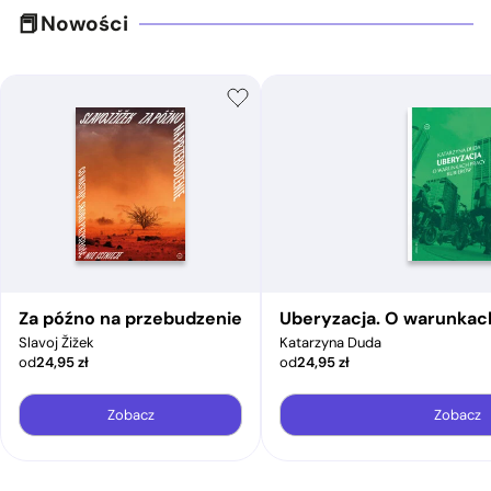
Nowości
Za późno na przebudzenie
Uberyzacja. O warunkac
Slavoj Žižek
Katarzyna Duda
od
24,95
zł
od
24,95
zł
Zobacz
Zobacz