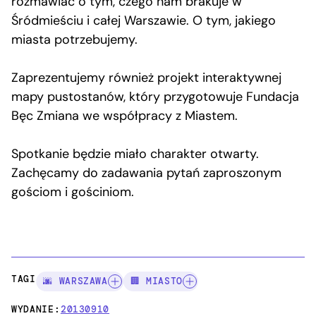
rozmawiać o tym, czego nam brakuje w
Śródmieściu i całej Warszawie. O tym, jakiego
miasta potrzebujemy.
Zaprezentujemy również projekt interaktywnej
mapy pustostanów, który przygotowuje Fundacja
Bęc Zmiana we współpracy z Miastem.
Spotkanie będzie miało charakter otwarty.
Zachęcamy do zadawania pytań zaproszonym
gościom i gościniom.
TAGI:
🌆 WARSZAWA
🏢 MIASTO
WYDANIE:
20130910