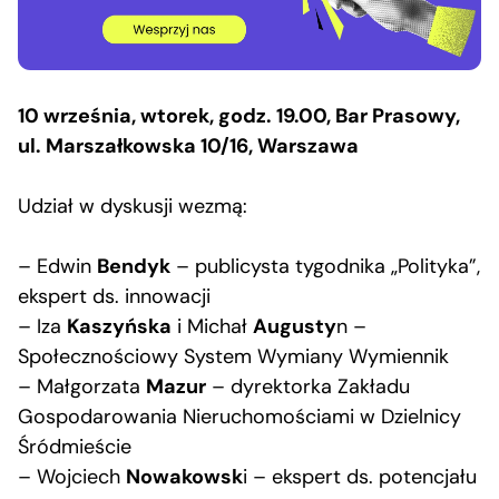
10 września, wtorek, godz. 19.00, Bar Prasowy,
ul. Marszałkowska 10/16, Warszawa
Udział w dyskusji wezmą:
– Edwin
Bendyk
– publicysta tygodnika „Polityka”,
ekspert ds. innowacji
– Iza
Kaszyńska
i Michał
Augusty
n –
Społecznościowy System Wymiany Wymiennik
– Małgorzata
Mazur
– dyrektorka Zakładu
Gospodarowania Nieruchomościami w Dzielnicy
Śródmieście
– Wojciech
Nowakowsk
i – ekspert ds. potencjału