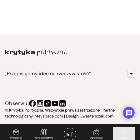
„Przepisujemy idee na rzeczywistość”
KrytykaPolityczna.pl
Wydawnictwo
Obserwuj
Instytut Krytyki Politycznej
© Krytyka Polityczna. Wszystkie prawa zastrzeżone | Partner
technologiczny:
Mevspace.com
| Design:
Ewastanczak.com
Jasna 10 Warszawa, Społeczna Instytucja Kultury
Świetlica w Cieszynie
Wspieraj
Wydawnictwo
Obserwuj
Menu