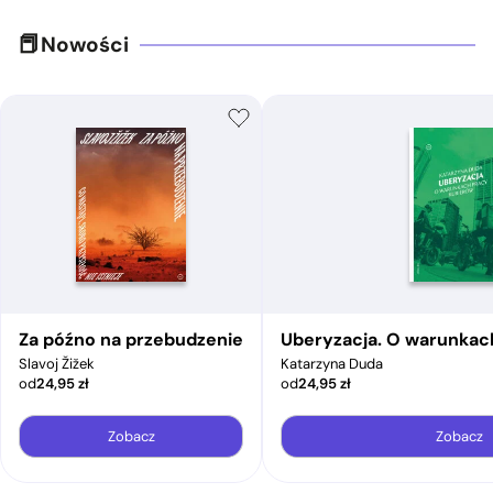
Nowości
Za późno na przebudzenie
Uberyzacja. O warunkac
Slavoj Žižek
Katarzyna Duda
od
24,95
zł
od
24,95
zł
Zobacz
Zobacz