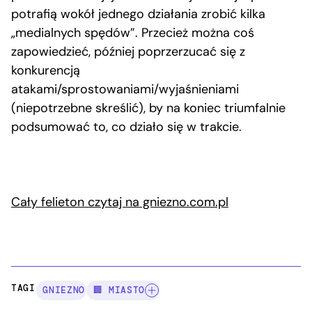
potrafią wokół jednego działania zrobić kilka
„medialnych spędów”. Przecież można coś
zapowiedzieć, później poprzerzucać się z
konkurencją
atakami/sprostowaniami/wyjaśnieniami
(niepotrzebne skreślić), by na koniec triumfalnie
podsumować to, co działo się w trakcie.
Cały felieton czytaj na gniezno.com.pl
TAGI:
GNIEZNO
🏢 MIASTO