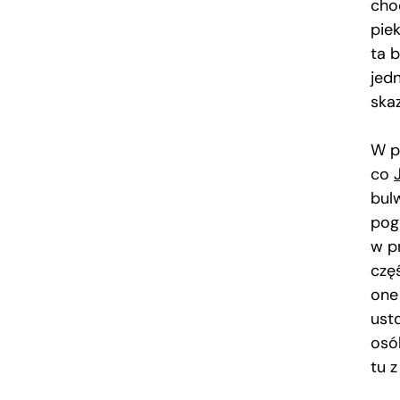
cho
pie
ta 
jed
ska
W p
co
bulw
pog
w pr
czę
one 
ust
osó
tu 