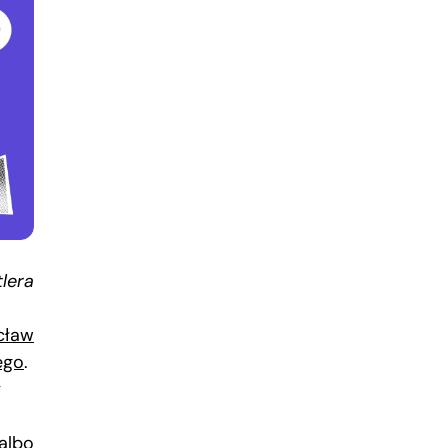
lera
cław
ego
.
y
albo