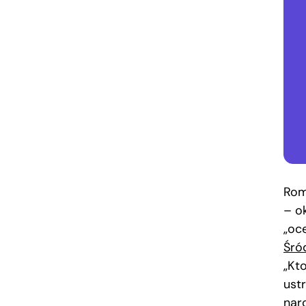
Rom
– o
„oc
Śró
„Kto
ust
nar