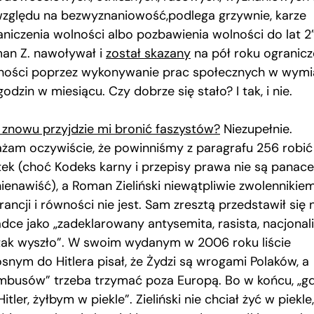
względu na bezwyznaniowość,podlega grzywnie, karze
aniczenia wolności albo pozbawienia wolności do lat 2”
an Z. nawoływał i
został skazany
na pół roku ogranicz
ności poprzez wykonywanie prac społecznych w wymi
odzin w miesiącu. Czy dobrze się stało? I tak, i nie.
 znowu przyjdzie mi bronić faszystów?
Niezupełnie.
żam oczywiście, że powinniśmy z paragrafu 256 robić
tek (choć Kodeks karny i przepisy prawa nie są panac
nienawiść), a Roman Zieliński niewątpliwie zwolennikie
rancji i równości nie jest. Sam zresztą przedstawił się 
dce jako „zadeklarowany antysemita, rasista, nacjonali
tak wyszło”. W swoim wydanym w 2006 roku liście
osnym do Hitlera pisał, że Żydzi są wrogami Polaków, a
mbusów” trzeba trzymać poza Europą. Bo w końcu, „g
Hitler, żyłbym w piekle”. Zieliński nie chciał żyć w piekle,