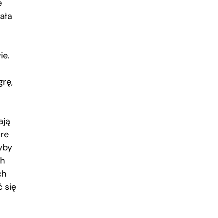
e
cała
ie.
grę,
ają
óre
yby
ch
ch
 się