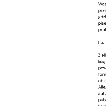
Wcal
prze
gdzi
pis
pro
I tu
Zie
ksią
pew
for
obi
All
auto
publ