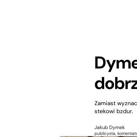
Dymek
dobr
Zamiast wyznac
stekowi bzdur.
Jakub Dymek
publicysta, komentato