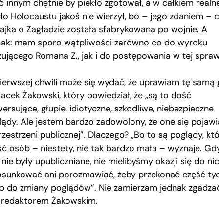
ć innym chętnie by piekło zgotował, a w całkiem realn
kło Holocaustu jakoś nie wierzył, bo – jego zdaniem – 
bajka o Zagładzie została sfabrykowana po wojnie. A
nak: mam sporo wątpliwości zarówno co do wyroku
zującego Romana Z., jak i do postępowania w tej spraw
ierwszej chwili może się wydać, że uprawiam tę samą 
Jacek Żakowski
, który powiedział, że „są to dość
ersujące, głupie, idiotyczne, szkodliwe, niebezpieczne
lądy. Ale jestem bardzo zadowolony, że one się pojawi
zestrzeni publicznej”. Dlaczego? „Bo to są poglądy, kt
ść osób – niestety, nie tak bardzo mała – wyznaje. Gd
nie były upubliczniane, nie mielibyśmy okazji się do ni
osunkować ani porozmawiać, żeby przekonać część ty
b do zmiany poglądów”. Nie zamierzam jednak zgadzać
z redaktorem Żakowskim.