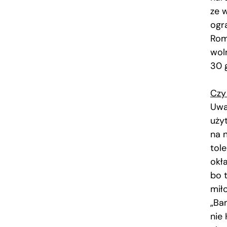
ze 
ogr
Rom
wol
30 g
Czy
Uwa
uży
na 
tole
okła
bo 
mił
„Ba
nie 