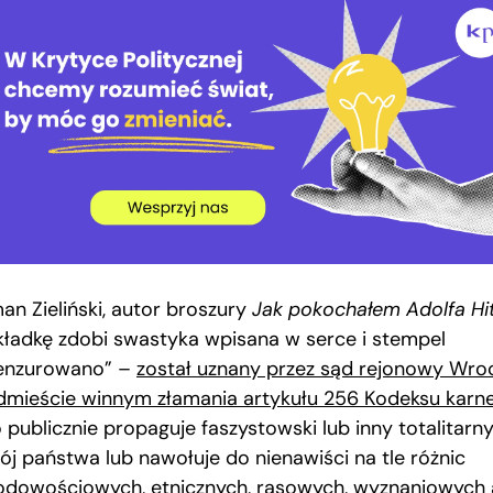
an Zieliński, autor broszury
Jak pokochałem Adolfa Hit
kładkę zdobi swastyka wpisana w serce i stempel
enzurowano” –
został uznany przez sąd rejonowy Wro
dmieście winnym złamania artykułu 256 Kodeksu karn
 publicznie propaguje faszystowski lub inny totalitarn
rój państwa lub nawołuje do nienawiści na tle różnic
odowościowych, etnicznych, rasowych, wyznaniowych 