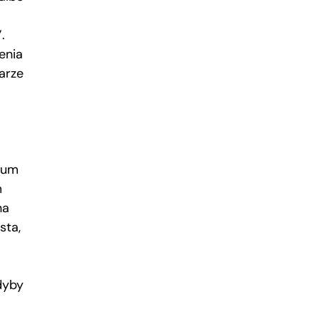
.
enia
arze
eum
m
na
sta,
dyby