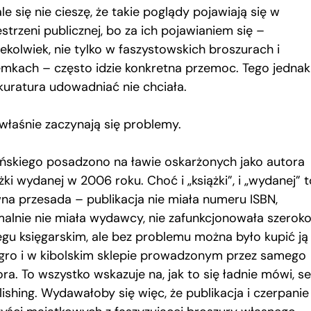
e się nie cieszę, że takie poglądy pojawiają się w
strzeni publicznej, bo za ich pojawianiem się –
ekolwiek, nie tylko w faszystowskich broszurach i
emkach – często idzie konkretna przemoc. Tego jednak
kuratura udowadniać nie chciała.
 właśnie zaczynają się problemy.
lińskiego posadzono na ławie oskarżonych jako autora
żki wydanej w 2006 roku. Choć i „książki”, i „wydanej” t
na przesada – publikacja nie miała numeru ISBN,
malnie nie miała wydawcy, nie zafunkcjonowała szerok
egu księgarskim, ale bez problemu można było kupić ją
egro i w kibolskim sklepie prowadzonym przez samego
ra. To wszystko wskazuje na, jak to się ładnie mówi, se
ishing. Wydawałoby się więc, że publikacja i czerpanie