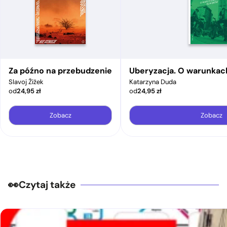
Za późno na przebudzenie
Uberyzacja. O warunkac
Slavoj Žižek
Katarzyna Duda
od
24,95
zł
od
24,95
zł
Zobacz
Zobacz
Czytaj także