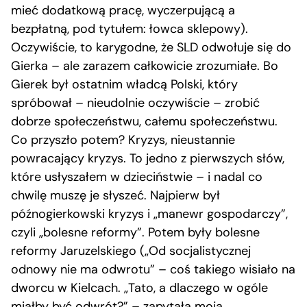
mieć dodatkową pracę, wyczerpującą a
bezpłatną, pod tytułem: łowca sklepowy).
Oczywiście, to karygodne, że SLD odwołuje się do
Gierka – ale zarazem całkowicie zrozumiałe. Bo
Gierek był ostatnim władcą Polski, który
spróbował – nieudolnie oczywiście – zrobić
dobrze społeczeństwu, całemu społeczeństwu.
Co przyszło potem? Kryzys, nieustannie
powracający kryzys. To jedno z pierwszych słów,
które usłyszałem w dzieciństwie – i nadal co
chwilę muszę je słyszeć. Najpierw był
późnogierkowski kryzys i „manewr gospodarczy”,
czyli „bolesne reformy”. Potem były bolesne
reformy Jaruzelskiego („Od socjalistycznej
odnowy nie ma odwrotu” – coś takiego wisiało na
dworcu w Kielcach. „Tato, a dlaczego w ogóle
miałby być odwrót?” – zapytała moja