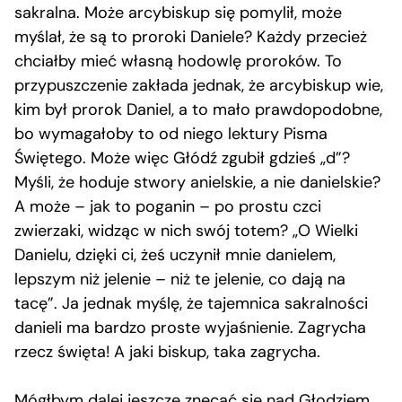
sakralna. Może arcybiskup się pomylił, może
myślał, że są to proroki Daniele? Każdy przecież
chciałby mieć własną hodowlę proroków. To
przypuszczenie zakłada jednak, że arcybiskup wie,
kim był prorok Daniel, a to mało prawdopodobne,
bo wymagałoby to od niego lektury Pisma
Świętego. Może więc Głódź zgubił gdzieś „d”?
Myśli, że hoduje stwory anielskie, a nie danielskie?
A może – jak to poganin – po prostu czci
zwierzaki, widząc w nich swój totem? „O Wielki
Danielu, dzięki ci, żeś uczynił mnie danielem,
lepszym niż jelenie – niż te jelenie, co dają na
tacę”. Ja jednak myślę, że tajemnica sakralności
danieli ma bardzo proste wyjaśnienie. Zagrycha
rzecz święta! A jaki biskup, taka zagrycha.
Mógłbym dalej jeszcze znęcać się nad Głodziem