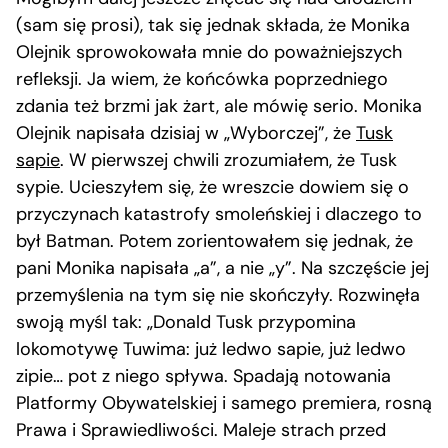
(sam się prosi), tak się jednak składa, że Monika
Olejnik sprowokowała mnie do poważniejszych
refleksji. Ja wiem, że końcówka poprzedniego
zdania też brzmi jak żart, ale mówię serio. Monika
Olejnik napisała dzisiaj w „Wyborczej”, że
Tusk
sapie
. W pierwszej chwili zrozumiałem, że Tusk
sypie. Ucieszyłem się, że wreszcie dowiem się o
przyczynach katastrofy smoleńskiej i dlaczego to
był Batman. Potem zorientowałem się jednak, że
pani Monika napisała „a”, a nie „y”. Na szczęście jej
przemyślenia na tym się nie skończyły. Rozwinęła
swoją myśl tak: „Donald Tusk przypomina
lokomotywę Tuwima: już ledwo sapie, już ledwo
zipie… pot z niego spływa. Spadają notowania
Platformy Obywatelskiej i samego premiera, rosną
Prawa i Sprawiedliwości. Maleje strach przed