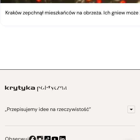
Kraków zepchnął mieszkańców na obrzeża. Ich gniew moż
„Przepisujemy idee na rzeczywistość”
KrytykaPolityczna.pl
Wydawnictwo
Obserwuj