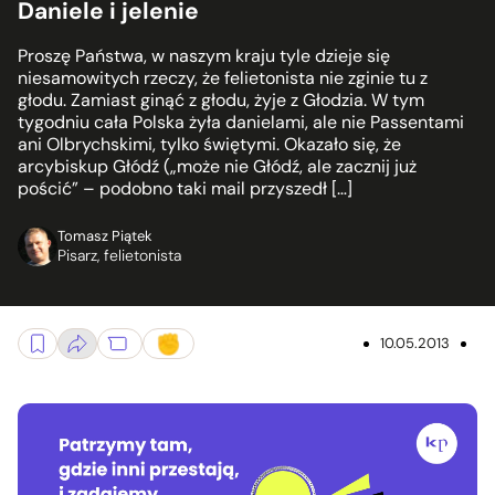
Daniele i jelenie
Proszę Państwa, w naszym kraju tyle dzieje się
niesamowitych rzeczy, że felietonista nie zginie tu z
głodu. Zamiast ginąć z głodu, żyje z Głodzia. W tym
tygodniu cała Polska żyła danielami, ale nie Passentami
ani Olbrychskimi, tylko świętymi. Okazało się, że
arcybiskup Głódź („może nie Głódź, ale zacznij już
pościć” – podobno taki mail przyszedł […]
Tomasz Piątek
Pisarz, felietonista
10.05.2013