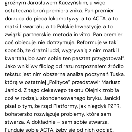
groźnym Jarosławem Kaczyńskim, a więc
ostateczna broń premiera znika. Pan premier
dorzuca do pieca lokomotywy: a to ACTA, a to
matki I kwartału, a to Polskie Inwestycje, a to
związki partnerskie, metoda in vitro. Pan premier
coś obiecuje, nie dotrzymuje. Reformuje w taki
sposób, że drażni ludzi, wygrywają z nim matki I
kwartału, bo sam sobie ten pasztet przygotował”.
Jako wnikliwy filolog od razu rozpoznałem źródło
tekstu: jest nim obszerna analiza poczynań Tuska,
którą w ostatniej „Polityce” przedstawił Mariusz
Janicki. Z tego ciekawego tekstu Olejnik zrobiła
coś w rodzaju skondensowanego bryku. Janicki
pisał o tym, że rząd Platformy, jak niegdyś PZPR,
bohatersko rozwiązuje problemy, które sam
stwarza. A dokładnie – sam sobie stwarza.
Funduje sobie ACTA, żeby się od nich odciąć.