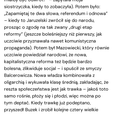
siostrzyczka, kiedy to zobaczyła). Potem było:
„Zapamiętaj te dwa słowa, referendum i odnowa”
– kiedy to Jaruzelski zwrócił się do narodu,
prosząc o zgodę na tak zwany „drugi etap
reformy” (jeszcze boleśniejszy niż pierwszy, jak
uczciwie przyznawała nawet komunistyczna
propaganda). Potem był Mazowiecki, który równie
uczciwie powiedział narodowi, że nowa,
kapitalistyczna reforma też będzie bardzo
bolesna, zlikwiduje socjal – i spuścił ze smyczy
Balcerowicza. Nowa władza kombinowała z
oligarchią i wykuwała klasę średnią, zakładając, że
reszta społeczeństwa jest jak trawka – jakoś toto
samo rośnie, płoży się i płodzi, więc można po
tym deptać. Kiedy trawkę już podeptano,
przyszedł Buzek i zrobił kolejne cztery wielkie