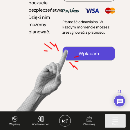
poczucie
bezpieczeństwa.
Dzięki nim
Płatność odnawialna. W
możemy
każdym momencie możesz
planować.
zrezygnować z płatności.
Wpłacam
41
Wspieraj
Wydawnictwo
Obserwuj
Menu