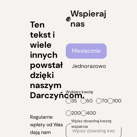
Wspieraj
nas
Ten
tekst i
wiele
Częstotliwość wsparcia
Miesięcznie
innych
powstał
Jednorazowo
dzięki
naszym
Wybierz kwotę
Darczyńcom.
35
50
70
100
200
400
Regularne
Wpisz dowolną kwotę
wpłaty od Was
wsparcia
dają nam