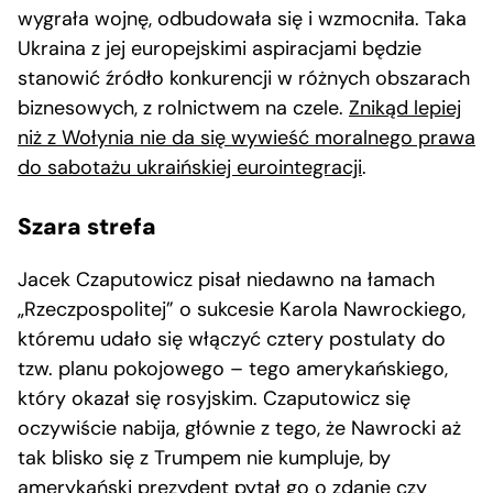
wygrała wojnę, odbudowała się i wzmocniła. Taka
Ukraina z jej europejskimi aspiracjami będzie
stanowić źródło konkurencji w różnych obszarach
biznesowych, z rolnictwem na czele.
Znikąd lepiej
niż z Wołynia nie da się wywieść moralnego prawa
do sabotażu ukraińskiej eurointegracji
.
Szara strefa
Jacek Czaputowicz pisał niedawno na łamach
„Rzeczpospolitej” o sukcesie Karola Nawrockiego,
któremu udało się włączyć cztery postulaty do
tzw. planu pokojowego – tego amerykańskiego,
który okazał się rosyjskim. Czaputowicz się
oczywiście nabija, głównie z tego, że Nawrocki aż
tak blisko się z Trumpem nie kumpluje, by
amerykański prezydent pytał go o zdanie czy