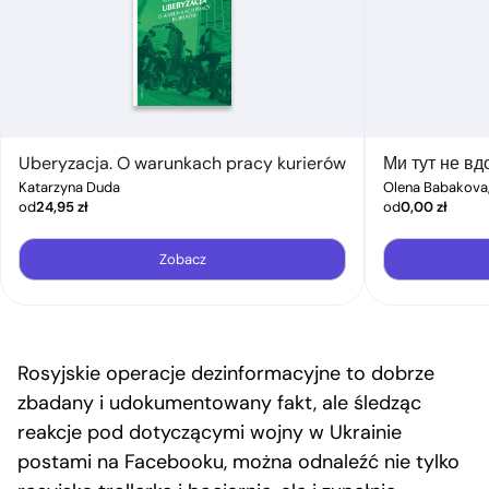
Uberyzacja. O warunkach pracy kurierów
Ми тут не вд
Katarzyna Duda
Olena Babakova
od
24,95
zł
od
0,00
zł
Zobacz
Rosyjskie operacje dezinformacyjne to dobrze
zbadany i udokumentowany fakt, ale śledząc
reakcje pod dotyczącymi wojny w Ukrainie
postami na Facebooku, można odnaleźć nie tylko