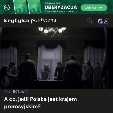
0
Kadr z trailera serialu "1983"/ Netflix Polska
🇷🇺 ROSJA
A co, jeśli Polska jest krajem
prorosyjskim?