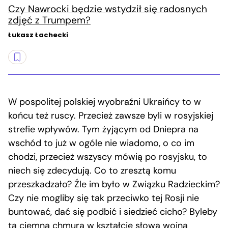
Czy Nawrocki będzie wstydził się radosnych
zdjęć z Trumpem?
Łukasz Łachecki
W pospolitej polskiej wyobraźni Ukraińcy to w
końcu też ruscy. Przecież zawsze byli w rosyjskiej
strefie wpływów. Tym żyjącym od Dniepra na
wschód to już w ogóle nie wiadomo, o co im
chodzi, przecież wszyscy mówią po rosyjsku, to
niech się zdecydują. Co to zresztą komu
przeszkadzało? Źle im było w Związku Radzieckim?
Czy nie mogliby się tak przeciwko tej Rosji nie
buntować, dać się podbić i siedzieć cicho? Byleby
ta ciemna chmura w kształcie słowa wojna