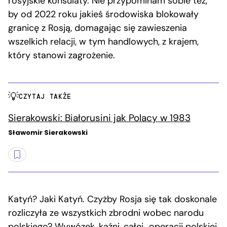
rosyjskie konsulaty. Nie przypominam sobie też,
by od 2022 roku jakieś środowiska blokowały
granicę z Rosją, domagając się zawieszenia
wszelkich relacji, w tym handlowych, z krajem,
który stanowi zagrożenie.
CZYTAJ TAKŻE
Sierakowski: Białorusini jak Polacy w 1983
Sławomir Sierakowski
Katyń? Jaki Katyń. Czyżby Rosja się tak doskonale
rozliczyła ze wszystkich zbrodni wobec narodu
polskiego? Wywózek, kaźni, całej „operacji polskiej