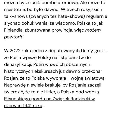
można by zrzucić bombę atomową. Ale może to
nieistotne, bo było dawno. W trzech rosyjskich
talk-shows (zwanych też hate-shows) regularnie
słychać pohukiwania, że wiadomo, Polska to jak
Finlandia, zbuntowana prowincja, więc
możem
powtorit’
.
W 2022 roku jeden z deputowanych Dumy groził,
że Rosja wpiszę Polskę na listę państw do
denazyfikacji. Putin w swoich obszernych
historycznych ekskursach już dawno przekonał
Rosjan, że to Polska wywołała II wojnę światową.
Naprawdę niewiele brakuje, by Rosjanie zaczęli
twierdzić, że
to nie Hitler, a Polska pod wodzą
Piłsudskiego poszła na Związek Radziecki w
czerwcu 1941 roku
.