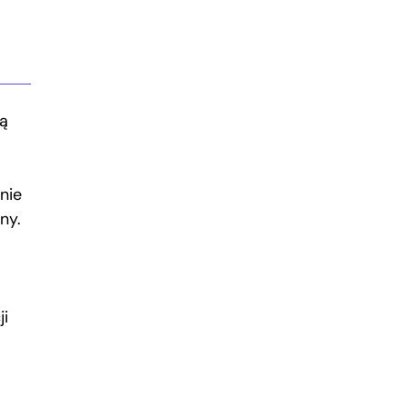
ą
nie
ny.
ji