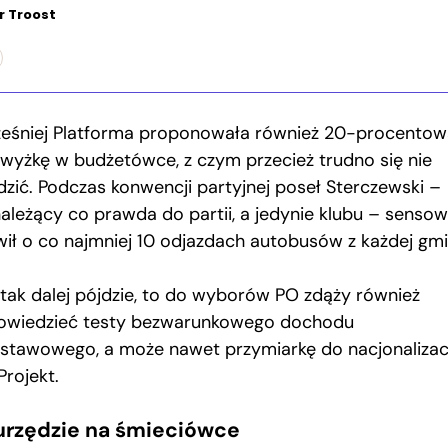
r Troost
eśniej Platforma proponowała również 20-procentow
wyżkę w budżetówce, z czym przecież trudno się nie
dzić. Podczas konwencji partyjnej poseł Sterczewski –
należący co prawda do partii, a jedynie klubu – sensow
ił o co najmniej 10 odjazdach autobusów z każdej gmi
 tak dalej pójdzie, to do wyborów PO zdąży również
owiedzieć testy bezwarunkowego dochodu
stawowego, a może nawet przymiarkę do nacjonalizac
Projekt.
urzędzie na śmieciówce