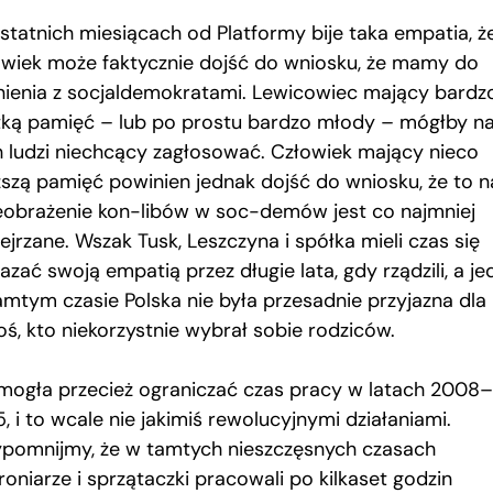
statnich miesiącach od Platformy bije taka empatia, ż
owiek może faktycznie dojść do wniosku, że mamy do
nienia z socjaldemokratami. Lewicowiec mający bardz
tką pamięć – lub po prostu bardzo młody – mógłby n
h ludzi niechcący zagłosować. Człowiek mający nieco
ższą pamięć powinien jednak dojść do wniosku, że to n
eobrażenie kon-libów w soc-demów jest co najmniej
jrzane. Wszak Tusk, Leszczyna i spółka mieli czas się
zać swoją empatią przez długie lata, gdy rządzili, a j
amtym czasie Polska nie była przesadnie przyjazna dla
oś, kto niekorzystnie wybrał sobie rodziców.
mogła przecież ograniczać czas pracy w latach 2008–
, i to wcale nie jakimiś rewolucyjnymi działaniami.
ypomnijmy, że w tamtych nieszczęsnych czasach
oniarze i sprzątaczki pracowali po kilkaset godzin