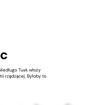
ic
Niedługo Tusk włoży
tii rządzącej. Byłoby to