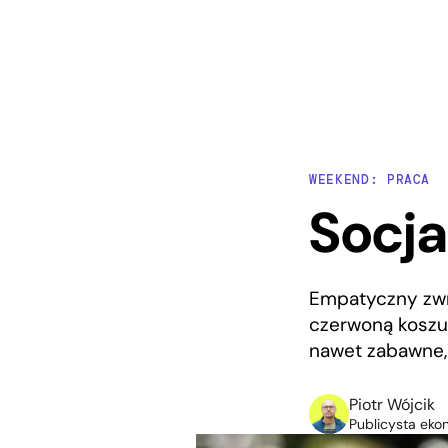
WEEKEND: PRACA
Socja
Empatyczny zwr
czerwoną koszulk
nawet zabawne,
Piotr Wójcik
Publicysta eko