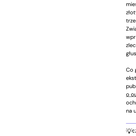
mie
zło
trz
Zwi
wpr
zlec
głus
Co 
eks
pub
o o
och
na 
C