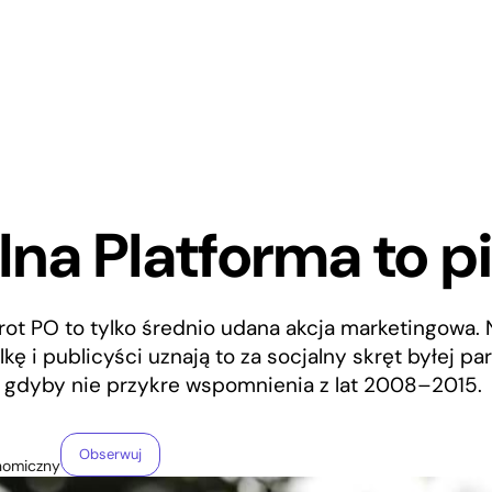
lna Platforma to p
ot PO to tylko średnio udana akcja marketingowa. 
ę i publicyści uznają to za socjalny skręt byłej par
 gdyby nie przykre wspomnienia z lat 2008–2015.
Obserwuj
nomiczny