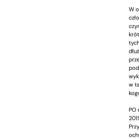
W o
czł
czy
kró
tyc
dłu
prz
pode
wyka
w t
kog
PO 
2015
Prz
ochr