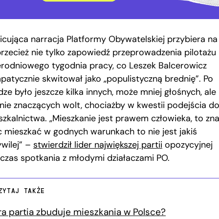
icująca narracja Platformy Obywatelskiej przybiera na s
przecież nie tylko zapowiedź przeprowadzenia pilotażu
erodniowego tygodnia pracy, co Leszek Balcerowicz
patycznie skwitował jako „populistyczną brednię”. Po
ze było jeszcze kilka innych, może mniej głośnych, ale
nie znaczących wolt, chociażby w kwestii podejścia d
szkalnictwa. „Mieszkanie jest prawem człowieka, to zn
 mieszkać w godnych warunkach to nie jest jakiś
ywilej” –
stwierdził lider największej partii
opozycyjnej
czas spotkania z młodymi działaczami PO.
ZYTAJ TAKŻE
ra partia zbuduje mieszkania w Polsce?