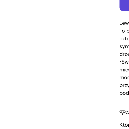
Lew
To 
czt
sym
drod
rów
mie
móc
prz
pod
C
Któ