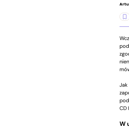
Artu
Wcz
pod
zgo
nie
mów
Jak
zap
pod
CD 
W 