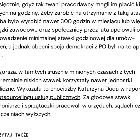
sięcznie, gdyż tak zwani pracodawcy mogli im płacić ki
tych na godzinę. Żeby zarobić na utrzymanie z taką sta
eba było wyrobić nawet 300 godzin w miesiącu lub wię
ązki zawodowe oraz społecznicy przez lata apelowali o
owadzenie minimalnej stawki godzinowej dla umów-
eń, a jednak obecni socjaldemokraci z PO byli na te ap
i.
gorsza, w tamtych słusznie minionych czasach z tych
tremalnie niskich stawek korzystały nawet jednostki
liczne. Wykazała to chociażby Katarzyna Duda
w rapor
utsource’ingu usług publicznych
. Za głodowe stawki
roniarze i sprzątaczki pracowali w urzędach, sądach c
uczelniach wyższych.
ZYTAJ TAKŻE