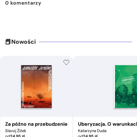
0
komentarzy
Nowości
Za późno na przebudzenie
Uberyzacja. O warunkac
Slavoj Žižek
Katarzyna Duda
od
24,95
zł
od
24,95
zł