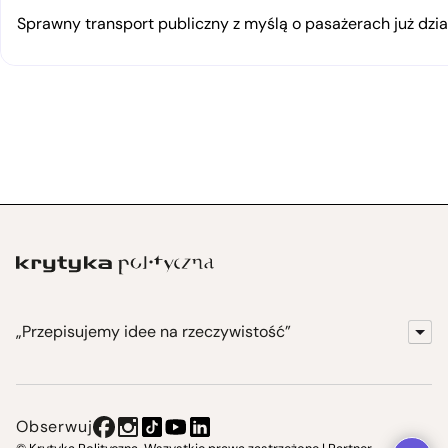
Sprawny transport publiczny z myślą o pasażerach już dzia
„Przepisujemy idee na rzeczywistość”
KrytykaPolityczna.pl
Wydawnictwo
Obserwuj
Instytut Krytyki Politycznej