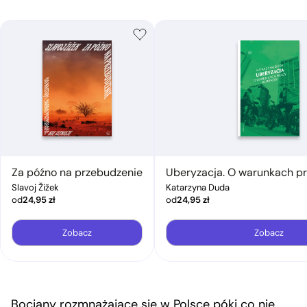
Za późno na przebudzenie
Uberyzacja. O warunkach pr
Slavoj Žižek
Katarzyna Duda
od
24,95
zł
od
24,95
zł
Zobacz
Zobacz
Bociany rozmnażające się w Polsce póki co nie