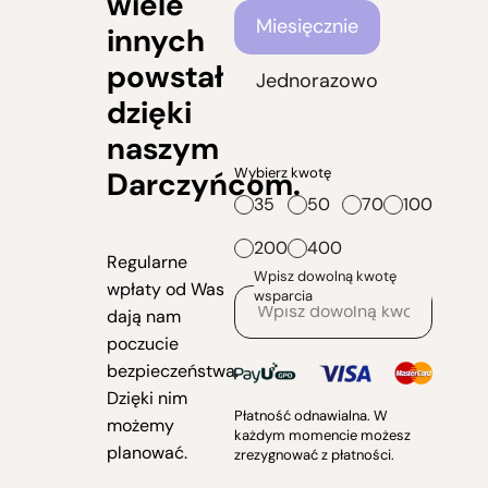
wiele
Częstotliwość wsparcia
Miesięcznie
innych
powstał
Jednorazowo
dzięki
naszym
Wybierz kwotę
Darczyńcom.
35
50
70
100
200
400
Regularne
Wpisz dowolną kwotę
wpłaty od Was
wsparcia
dają nam
poczucie
bezpieczeństwa.
Dzięki nim
Płatność odnawialna. W
możemy
każdym momencie możesz
planować.
zrezygnować z płatności.