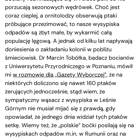
porzucają sezonowych wędrówek. Choć jest
coraz cieplej, a ornitolodzy obserwują ptaki
próbujące przezimować, to nasze wysypiska
odpadów są zbyt małe, by wykarmić całą
populację lęgową. A jednak od kilku lat napływają
doniesienia o zakładaniu kolonii w pobliżu
śmieciowisk. Dr Marcin Tobółka, badacz bocianów
z Uniwersytetu Przyrodniczego w Poznaniu, mówił
mi
w rozmowie dla „Gazety Wyborczej”
, że na
niektórych doliczono się nawet 160 ptaków
żerujących jednocześnie, stąd wiem, że
sympatyczny wąsacz z wysypiska w Leśnie
Górnym nie musiał mijać się z prawdą, gdy
opowiadał, że jednego dnia widział tych ptaków
setkę. Wiemy też, że „polskie” boćki posilają się na
wysypiskach odpadów m.in. w Rumunii oraz na