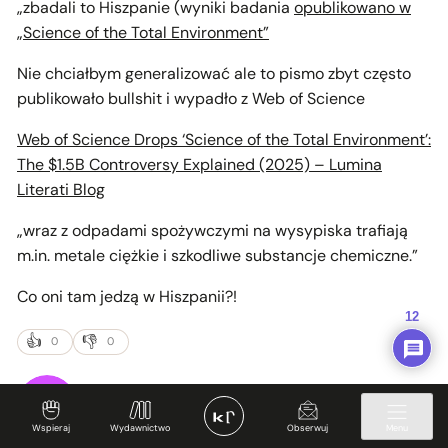
„
zbadali to Hiszpanie (wyniki badania
opublikowano w
„Science of the Total Environment”
Nie chciałbym generalizować ale to pismo zbyt często
publikowało bullshit i wypadło z Web of Science
Web of Science Drops ‘Science of the Total Environment’:
The $1.5B Controversy Explained (2025) – Lumina
Literati Blog
„wraz z odpadami spożywczymi na wysypiska trafiają
m.in. metale ciężkie i szkodliwe substancje chemiczne.”
Co oni tam jedzą w Hiszpanii?!
12
0
0
Wspieraj
Wydawnictwo
Obserwuj
Menu