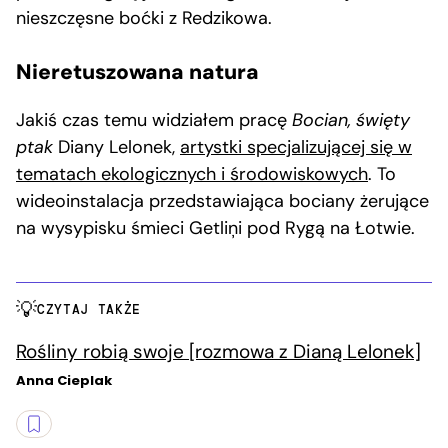
nieszczęsne boćki z Redzikowa.
Nieretuszowana natura
Jakiś czas temu widziałem pracę
Bocian, święty
ptak
Diany Lelonek,
artystki specjalizującej się w
tematach ekologicznych i środowiskowych
. To
wideoinstalacja przedstawiająca bociany żerujące
na wysypisku śmieci Getliņi pod Rygą na Łotwie.
CZYTAJ TAKŻE
Rośliny robią swoje [rozmowa z Dianą Lelonek]
Anna Cieplak