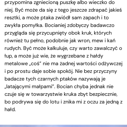
przypomina zgniecioną puszkę albo wieczko do
niej. Być może da się z tego jeszcze zdrapać jakieś
resztki, a może ptaka zwiódł sam zapach i to
zwykła pomyłka. Bocianiej zdobyczy badawczo
przygląda się przycupnięty obok kruk, których
również tu pełno, podobnie jak wron, mew i kań
rudych. Być może kalkuluje, czy warto zawalczyć o
łup, a może już wie, że wygrzebane z hałdy
metalowe „coś” nie ma żadnej wartości odżywczej
i po prostu daje sobie spokój. Nie bez przyczyny
badacze tych czarnych ptaków nazywają je
„latającymi małpami”. Bocian chyba jednak nie
czuje się w towarzystwie kruka zbyt bezpiecznie,
bo podrywa się do lotu i znika mi z oczu za jedną z
hałd.