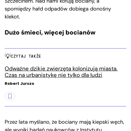
Szczecinem. Nad nami kołują bociany, a
spomiędzy hałd odpadów dobiega donośny
klekot.
Dużo śmieci, więcej bocianów
CZYTAJ TAKŻE
Odważne dzikie zwierzęta kolonizują miasta.
Czas na urbanistykę nie tylko dla ludzi
Robert Jurszo
Przez lata myślano, że bociany mają kiepski węch,
ale
wyniki badań naukowców z Instytutu