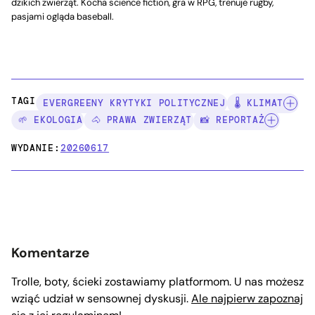
dzikich zwierząt. Kocha science fiction, gra w RPG, trenuje rugby,
pasjami ogląda baseball.
TAGI:
EVERGREENY KRYTYKI POLITYCZNEJ
🌡️ KLIMAT
🌱 EKOLOGIA
🐴 PRAWA ZWIERZĄT
📸 REPORTAŻ
WYDANIE:
20260617
Komentarze
Trolle, boty, ścieki zostawiamy platformom. U nas możesz
wziąć udział w sensownej dyskusji.
Ale najpierw zapoznaj