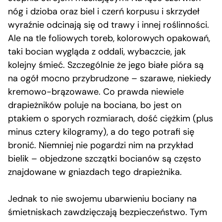
nóg i dzioba oraz biel i czerń korpusu i skrzydeł
wyraźnie odcinają się od trawy i innej roślinności.
Ale na tle foliowych toreb, kolorowych opakowań,
taki bocian wygląda z oddali, wybaczcie, jak
kolejny śmieć. Szczególnie że jego białe pióra są
na ogół mocno przybrudzone – szarawe, niekiedy
kremowo-brązowawe. Co prawda niewiele
drapieżników poluje na bociana, bo jest on
ptakiem o sporych rozmiarach, dość ciężkim (plus
minus cztery kilogramy), a do tego potrafi się
bronić. Niemniej nie pogardzi nim na przykład
bielik – objedzone szczątki bocianów są często
znajdowane w gniazdach tego drapieżnika.
Jednak to nie swojemu ubarwieniu bociany na
śmietniskach zawdzięczają bezpieczeństwo. Tym