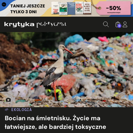
0
Bocian na wysypisku śmieci, fot. Robert Jurszo
🌱 EKOLOGIA
Bocian na śmietnisku. Życie ma
łatwiejsze, ale bardziej toksyczne