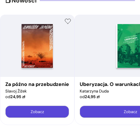
Nowości
Za późno na przebudzenie
Uberyzacja. O warunkac
Slavoj Žižek
Katarzyna Duda
od
24,95
zł
od
24,95
zł
Zobacz
Zobacz