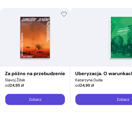
Za późno na przebudzenie
Uberyzacja. O warunkac
Slavoj Žižek
Katarzyna Duda
od
24,95
zł
od
24,95
zł
Zobacz
Zobacz