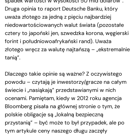
spadek wartości w wysokości 50 mld dolarów”.
Druga opinia to raport Deutsche Banku, który
uważa złotego za jedną z pięciu najbardziej
niedowartościowanych walut świata (pozostałe
cztery to japoński jen, szwedzka korona, węgierski
forint i południowoafrykański rand). Uważa
złotego wręcz za walutę najtańszą – „ekstremalnie
tanią”.
Dlaczego takie opinie są ważne? Z oczywistego
powodu – czytają je inwestorzy/gracze na całym
świecie i „nasiąkają” przedstawianymi w nich
ocenami. Pamiętam, kiedy w 2012 roku agencja
Bloomberg pisała na głównej stronie o tym, że
polskie obligacje są „lokalną bezpieczną
przystanią” – być może to był przypadek, ale po
tym artykule ceny naszego długu zaczęły