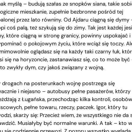
nak myślą – budują szałas ze snopków siana, takie sobi
logiczne mieszkanie, zupełnie bezbronne pośród tej
alonej przez lato równiny. Od Ajdaru ciągną się dymy 
pi coś palą, też szykują się do zimy. Tak jest każdej jesi
y, które ciągną w stronę granicy, powinny uspokajać i
ypominać o pokojowym życiu, które wciąż się toczy. Ale
 mimowolnie oglądasz się na każdy taki czarny łuk, któ
si się na horyzoncie, zastanawiasz się, co to może być
 to zwykły dym, czy jakoś związany z wojną.
y drogach na posterunkach wojnę postrzega się
wacznie i niejasno – autobusy pełne pasażerów, którzy
eżdżają z Ługańska, przechodząc kilka kontroli, osobów
scowych, pełne towaru, rzeczy, paczek. Igor, który tu
dzi, skarży się: Przecież wiem, że wszystkiego nie da 
awdzić. Musiałyby być normalne warunki. A tak – kto w
tu się codziennie przewozi. Z pozoru wszystko wygląda