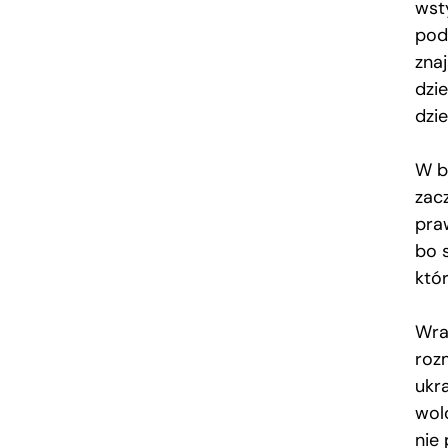
wst
pod
znaj
dzi
dzi
W b
zac
praw
bo 
któ
Wra
roz
ukra
wol
nie 