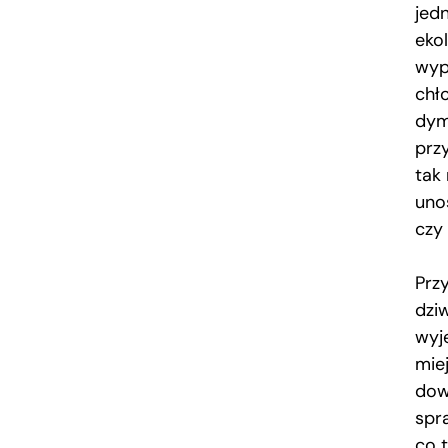
jed
eko
wyp
chło
dym
prz
tak
uno
czy
Prz
dzi
wyj
miej
dowo
spr
co 