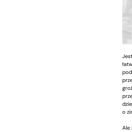
Jes
łat
pod
prz
gro
prze
dzie
o zi
Ale