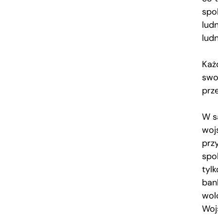
spok
lud
lud
Każd
swo
prz
W s
woj
przy
spok
tyl
ban
wol
Wojs