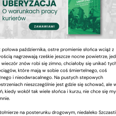
t połowa października, ostre promienie słońca wciąż z
wością nagrzewają rześkie jeszcze nocne powietrze, je
 wieczór znów robi się zimno, chciałoby się unikać tyc
eciągów, które mają w sobie coś śmiertelnego, coś
źnego i nieodwracalnego. Na pustych stepowych
strzeniach nieszczególnie jest gdzie się schować, ale 
ń, kiedy wokół tak wiele słońca i kurzu, nie chce się my
mnie.
 żołnierze na posterunku drogowym, niedaleko Szczasti