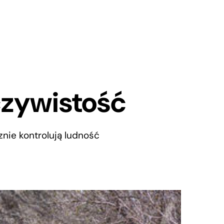
czywistość
nie kontrolują ludność