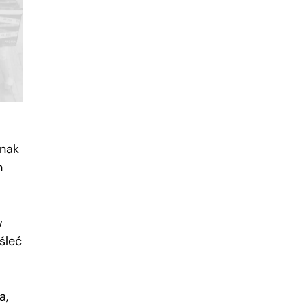
dnak
h
w
śleć
a,