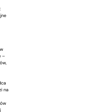
t
ajne
m
 w
e –
ków,
dca
i na
ków
j