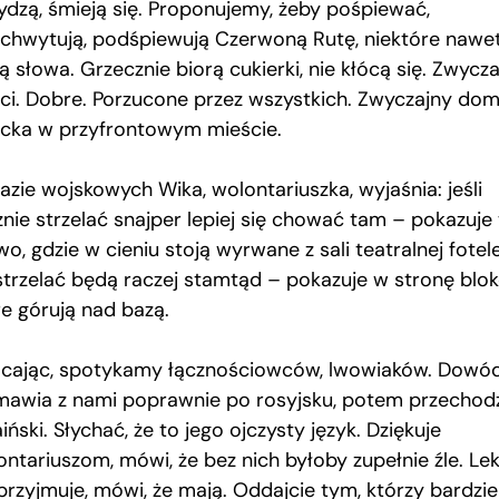
ydzą, śmieją się. Proponujemy, żeby pośpiewać,
chwytują, podśpiewują Czerwoną Rutę, niektóre nawe
ą słowa. Grzecznie biorą cukierki, nie kłócą się. Zwycz
eci. Dobre. Porzucone przez wszystkich. Zwyczajny do
ecka w przyfrontowym mieście.
azie wojskowych Wika, wolontariuszka, wyjaśnia: jeśli
znie strzelać snajper lepiej się chować tam – pokazuje
o, gdzie w cieniu stoją wyrwane z sali teatralnej fotel
strzelać będą raczej stamtąd – pokazuje w stronę blo
re górują nad bazą.
cając, spotykamy łącznościowców, lwowiaków. Dowó
mawia z nami poprawnie po rosyjsku, potem przechodz
iński. Słychać, że to jego ojczysty język. Dziękuje
ontariuszom, mówi, że bez nich byłoby zupełnie źle. Le
przyjmuje, mówi, że mają. Oddajcie tym, którzy bardzie