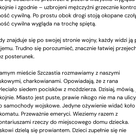
ojnie i zgodnie – uzbrojeni mężczyźni grzecznie kontro
ność cywilną. Po prostu obok drogi stoją okopane czołg
ność cywilna wygląda na trochę spiętą.
y znajduje się po swojej stronie wojny, każdy widzi ją
jemu. Trudno się porozumieć, znacznie łatwiej przejec
ez posterunek.
amym mieście Szczastia rozmawiamy z naszymi
skowymi, charkowianami. Opowiadają, że z rana
leciało siedem pocisków z moździerza. Dzisiaj, mówią, 
ojnie. Miasto jest puste, prawie nikogo nie ma na ulicy
ko samochody wojskowe. Jedyne ożywienie widać koło
komatu. Przeważnie emeryci. Wieziemy razem z
ontariuszami rzeczy do miejscowego domu dziecka.
kowi dzielą się prowiantem. Dzieci zupełnie się nie