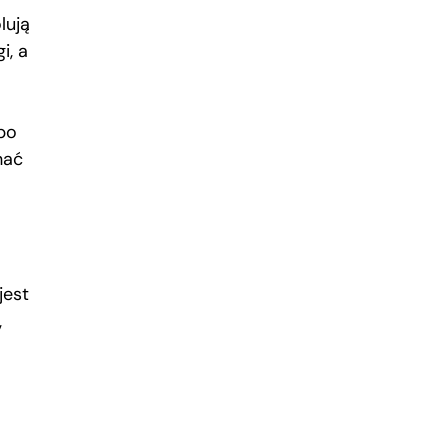
lują
i, a
 po
hać
jest
,