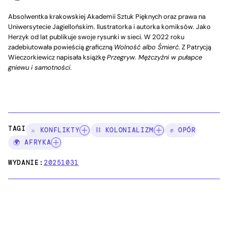
Absolwentka krakowskiej Akademii Sztuk Pięknych oraz prawa na
Uniwersytecie Jagiellońskim. Ilustratorka i autorka komiksów. Jako
Herzyk od lat publikuje swoje rysunki w sieci. W 2022 roku
zadebiutowała powieścią graficzną
Wolność albo Śmierć
. Z Patrycją
Wieczorkiewicz napisała książkę
Przegryw. Mężczyźni w pułapce
gniewu i samotności
.
TAGI:
⚔️ KONFLIKTY
⛓️ KOLONIALIZM
✊ OPÓR
🌍 AFRYKA
WYDANIE:
20251031