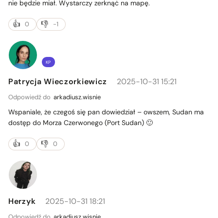
nie będzie miał. Wystarczy zerknąċ na mapę.
0
-1
KP
Patrycja Wieczorkiewicz
2025-10-31 15:21
Odpowiedź do
arkadiusz.wisnie
Wspaniale, że czegoś się pan dowiedział – owszem, Sudan ma
dostęp do Morza Czerwonego (Port Sudan) 🙂
0
0
Herzyk
2025-10-31 18:21
Odpowiedź do
arkadiusz.wisnie