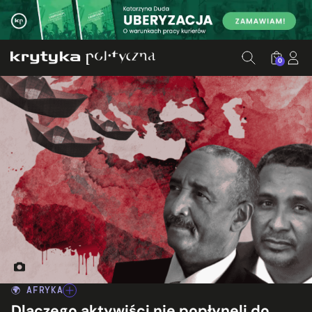
0
Źródło: Canva/Wikimedia Commons; Ed. Patrycja Wieczorkiewi
🌍 AFRYKA
Dlaczego aktywiści nie popłynęli do