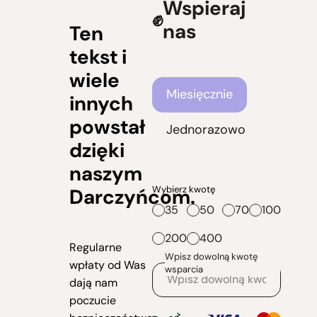
Wspieraj
nas
Ten
tekst i
wiele
Częstotliwość wsparcia
Miesięcznie
innych
powstał
Jednorazowo
dzięki
naszym
Wybierz kwotę
Darczyńcom.
35
50
70
100
200
400
Regularne
Wpisz dowolną kwotę
wpłaty od Was
wsparcia
dają nam
poczucie