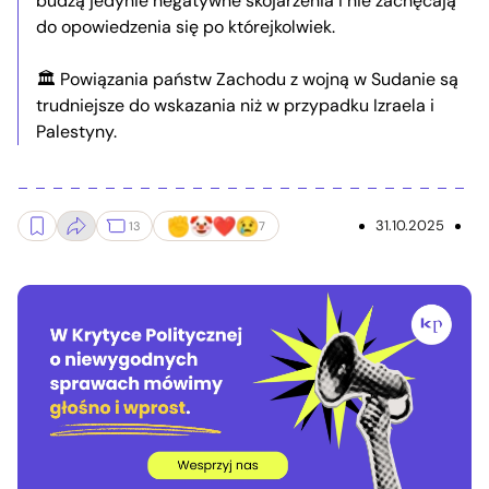
budzą jedynie negatywne skojarzenia i nie zachęcają
do opowiedzenia się po którejkolwiek.
🏛️ Powiązania państw Zachodu z wojną w Sudanie są
trudniejsze do wskazania niż w przypadku Izraela i
Palestyny.
31.10.2025
13
7