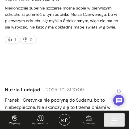
Nieironicznie zupełnie szczerze można sobie w pierwszym
odruchu zapomnieć o tym odcinku Morza Czerwonego, bo w
pierwszym odruchu się myśli o Śródziemnym, więc nie ma co
się wstydzić, nie każdy ma dokładną mapę świata w głowie.
1
0
Nutria Ludojad
2025-10-31 10:09
13
Franek i Gretynka nie popłyną do Sudanu, bo to
niebezpieczne. Nie skończy się to trzema dniami w
areszcie i „torturach” polegających na braku dostępu do
wody przeztrzy godziny czy ptofanacji czapki z żabą.
Wspieraj
Wydawnictwo
Obserwuj
Menu
Ponadto miejsce ulubionego pieszczocha lewicy jest już