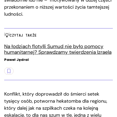
świadomie lub nie – motywowany w dużej części
przekonaniem o niższej wartości życia tamtejszej
ludności.
CZYTAJ TAKŻE
Na łodziach flotylli Sumud nie było pomocy
humanitarnej? Sprawdzamy twierdzenia Izraela
Paweł Jędral
Konflikt, który doprowadził do śmierci setek
tysięcy osób, potworna hekatomba dla regionu,
który dalej jak na szpilkach czeka na kolejną
eskalację, to dla nas szum w tle, jedna z wielu