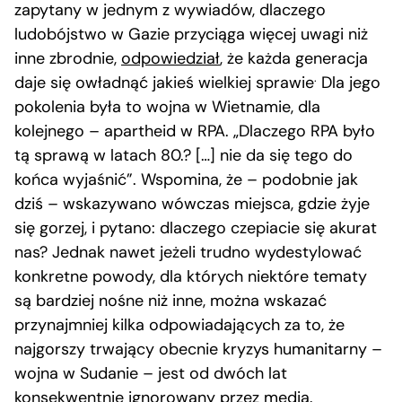
zapytany w jednym z wywiadów, dlaczego
ludobójstwo w Gazie przyciąga więcej uwagi niż
inne zbrodnie,
odpowiedział
, że każda generacja
.
daje się owładnąć jakieś wielkiej sprawie
Dla jego
pokolenia była to wojna w Wietnamie, dla
kolejnego – apartheid w RPA. „Dlaczego RPA było
tą sprawą w latach 80.? […] nie da się tego do
końca wyjaśnić”. Wspomina, że – podobnie jak
dziś – wskazywano wówczas miejsca, gdzie żyje
się gorzej, i pytano: dlaczego czepiacie się akurat
nas? Jednak nawet jeżeli trudno wydestylować
konkretne powody, dla których niektóre tematy
są bardziej nośne niż inne, można wskazać
przynajmniej kilka odpowiadających za to, że
najgorszy trwający obecnie kryzys humanitarny –
wojna w Sudanie – jest od dwóch lat
konsekwentnie ignorowany przez media.