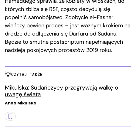
Hamedtiego
sprawia, że kobiety w wioskach, do
których zbliża się RSF, często decydują się
popełnić samobójstwo. Zdobycie el-Fasher
wieńczy pewien proces – jest ważnym krokiem na
drodze do odłączenia się Darfuru od Sudanu.
Będzie to smutne postscriptum napełniających
nadzieją pokojowych protestów 2019 roku.
CZYTAJ TAKŻE
Mikulska: Sudańczycy przegrywają walkę o
uwagę świata
Anna Mikulska