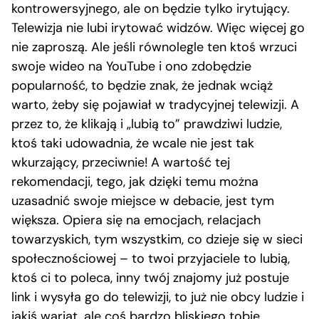
kontrowersyjnego, ale on będzie tylko irytujący.
Telewizja nie lubi irytować widzów. Więc więcej go
nie zaproszą. Ale jeśli równolegle ten ktoś wrzuci
swoje wideo na YouTube i ono zdobędzie
popularność, to będzie znak, że jednak wciąż
warto, żeby się pojawiał w tradycyjnej telewizji. A
przez to, że klikają i „lubią to” prawdziwi ludzie,
ktoś taki udowadnia, że wcale nie jest tak
wkurzający, przeciwnie! A wartość tej
rekomendacji, tego, jak dzięki temu można
uzasadnić swoje miejsce w debacie, jest tym
większa. Opiera się na emocjach, relacjach
towarzyskich, tym wszystkim, co dzieje się w sieci
społecznościowej – to twoi przyjaciele to lubią,
ktoś ci to poleca, inny twój znajomy już postuje
link i wysyła go do telewizji, to już nie obcy ludzie i
jakiś wariat, ale coś bardzo bliskiego tobie.