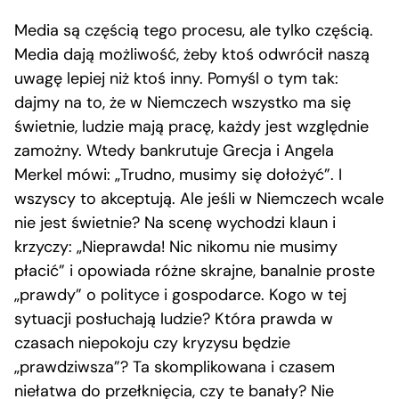
Media są częścią tego procesu, ale tylko częścią.
Media dają możliwość, żeby ktoś odwrócił naszą
uwagę lepiej niż ktoś inny. Pomyśl o tym tak:
dajmy na to, że w Niemczech wszystko ma się
świetnie, ludzie mają pracę, każdy jest względnie
zamożny. Wtedy bankrutuje Grecja i Angela
Merkel mówi: „Trudno, musimy się dołożyć”. I
wszyscy to akceptują. Ale jeśli w Niemczech wcale
nie jest świetnie? Na scenę wychodzi klaun i
krzyczy: „Nieprawda! Nic nikomu nie musimy
płacić” i opowiada różne skrajne, banalnie proste
„prawdy” o polityce i gospodarce. Kogo w tej
sytuacji posłuchają ludzie? Która prawda w
czasach niepokoju czy kryzysu będzie
„prawdziwsza”? Ta skomplikowana i czasem
niełatwa do przełknięcia, czy te banały? Nie