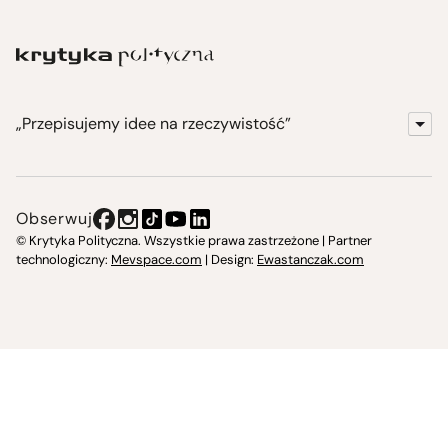
„Przepisujemy idee na rzeczywistość”
KrytykaPolityczna.pl
Wydawnictwo
Obserwuj
Instytut Krytyki Politycznej
© Krytyka Polityczna. Wszystkie prawa zastrzeżone | Partner
technologiczny:
Mevspace.com
| Design:
Ewastanczak.com
Jasna 10 Warszawa, Społeczna Instytucja Kultury
Świetlica w Cieszynie
Prześniona. Księgarnio-kawiarnia
O nas i kontakt
Spotkajmy się