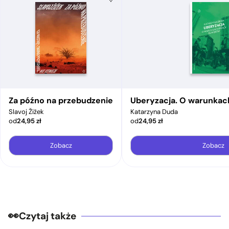
Za późno na przebudzenie
Uberyzacja. O warunkac
Slavoj Žižek
Katarzyna Duda
od
24,95
zł
od
24,95
zł
Zobacz
Zobacz
Czytaj także