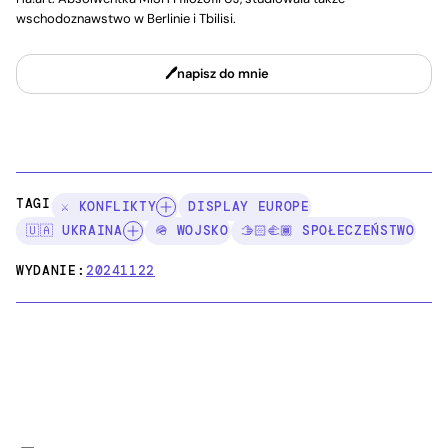
wschodoznawstwo w Berlinie i Tbilisi.
napisz do mnie
TAGI:
⚔️ KONFLIKTY
DISPLAY EUROPE
🇺🇦 UKRAINA
🪖 WOJSKO
🫱🏻‍🫲🏾 SPOŁECZEŃSTWO
WYDANIE:
20241122