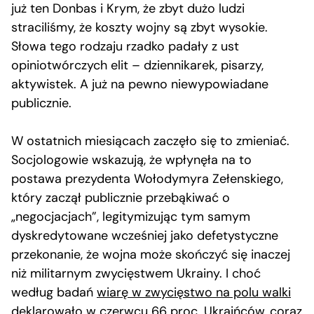
już ten Donbas i Krym, że zbyt dużo ludzi
straciliśmy, że koszty wojny są zbyt wysokie.
Słowa tego rodzaju rzadko padały z ust
opiniotwórczych elit – dziennikarek, pisarzy,
aktywistek. A już na pewno niewypowiadane
publicznie.
W ostatnich miesiącach zaczęło się to zmieniać.
Socjologowie wskazują, że wpłynęła na to
postawa prezydenta Wołodymyra Zełenskiego,
który zaczął publicznie przebąkiwać o
„negocjacjach”, legitymizując tym samym
dyskredytowane wcześniej jako defetystyczne
przekonanie, że wojna może skończyć się inaczej
niż militarnym zwycięstwem Ukrainy. I choć
według badań
wiarę w zwycięstwo na polu walki
deklarowało w czerwcu 66 proc. Ukraińców
, coraz