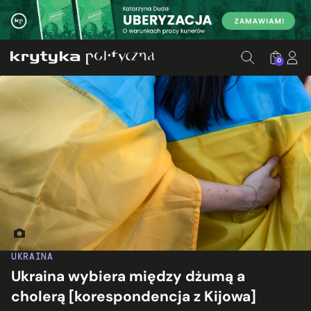
0
Fot. Monika Bryk
UKRAINA
Ukraina wybiera między dżumą a
cholerą [korespondencja z Kijowa]