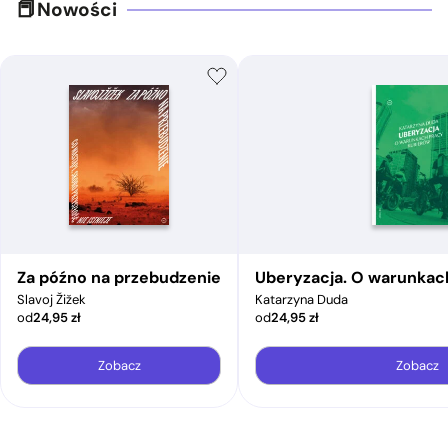
Nowości
Za późno na przebudzenie
Uberyzacja. O warunkac
Slavoj Žižek
Katarzyna Duda
od
24,95
zł
od
24,95
zł
Zobacz
Zobacz