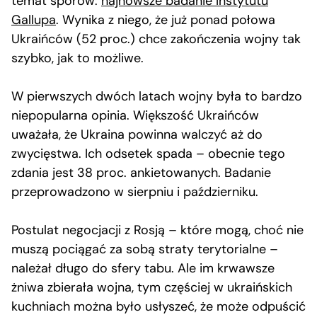
temat sporów:
najnowsze badanie Instytutu
Gallupa
. Wynika z niego, że już ponad połowa
Ukraińców (52 proc.) chce zakończenia wojny tak
szybko, jak to możliwe.
W pierwszych dwóch latach wojny była to bardzo
niepopularna opinia. Większość Ukraińców
uważała, że Ukraina powinna walczyć aż do
zwycięstwa. Ich odsetek spada – obecnie tego
zdania jest 38 proc. ankietowanych. Badanie
przeprowadzono w sierpniu i październiku.
Postulat negocjacji z Rosją – które mogą, choć nie
muszą pociągać za sobą straty terytorialne –
należał długo do sfery tabu. Ale im krwawsze
żniwa zbierała wojna, tym częściej w ukraińskich
kuchniach można było usłyszeć, że może odpuścić