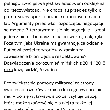
pełnego zwycięstwa jest świadectwem odklejenia
od rzeczywistości. Nie chodzi tu przecież tylko o
patriotyczny upór i poczucie straconych trzech
lat. Argumenty przeciwko rozpoczęciu negocjacji
są mocne. Z terrorystami się nie negocjuje – głosi
jeden z nich – bo dasz im palec, wezmą całą rękę.
Poza tym, jaką Ukraina ma gwarancję, że oddanie
Putinowi części terytoriów w zamian za
zawieszenie broni będzie respektowane?
Doświadczenia
porozumień mińskich z 2014 i 2015
roku
każą sądzić, że żadną.
Bez zwiększenia pomocy militarnej ze strony
swoich sojuszników Ukraina dobrego wyboru nie
ma. Albo się wykrwawi, albo zaryzykuje pauzę,
która może skończyć się dla niej (a także jej
sojuszników) jeszcze gorzej. Dyskusja o