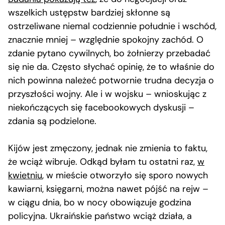
wszelkich ustępstw bardziej skłonne są
ostrzeliwane niemal codziennie południe i wschód,
znacznie mniej – względnie spokojny zachód. O
zdanie pytano cywilnych, bo żołnierzy przebadać
się nie da. Często słychać opinię, że to właśnie do
nich powinna należeć potwornie trudna decyzja o
przyszłości wojny. Ale i w wojsku – wnioskując z
niekończących się facebookowych dyskusji –
zdania są podzielone.
Kijów jest zmęczony, jednak nie zmienia to faktu,
że wciąż wibruje. Odkąd byłam tu ostatni raz,
w
kwietniu
, w mieście otworzyło się sporo nowych
kawiarni, księgarni, można nawet pójść na rejw –
w ciągu dnia, bo w nocy obowiązuje godzina
policyjna. Ukraińskie państwo wciąż działa, a