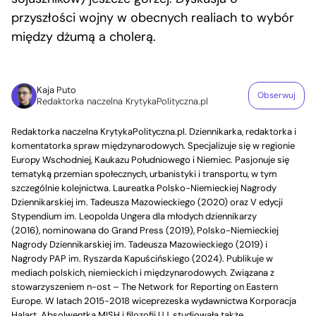
przyszłości wojny w obecnych realiach to wybór
między dżumą a cholerą.
Kaja Puto
Obserwuj
Redaktorka naczelna KrytykaPolityczna.pl
Redaktorka naczelna KrytykaPolityczna.pl. Dziennikarka, redaktorka i
komentatorka spraw międzynarodowych. Specjalizuje się w regionie
Europy Wschodniej, Kaukazu Południowego i Niemiec. Pasjonuje się
tematyką przemian społecznych, urbanistyki i transportu, w tym
szczególnie kolejnictwa. Laureatka Polsko-Niemieckiej Nagrody
Dziennikarskiej im. Tadeusza Mazowieckiego (2020) oraz V edycji
Stypendium im. Leopolda Ungera dla młodych dziennikarzy
(2016), nominowana do Grand Press (2019), Polsko-Niemieckiej
Nagrody Dziennikarskiej im. Tadeusza Mazowieckiego (2019) i
Nagrody PAP im. Ryszarda Kapuścińskiego (2024). Publikuje w
mediach polskich, niemieckich i międzynarodowych. Związana z
stowarzyszeniem n-ost – The Network for Reporting on Eastern
Europe. W latach 2015-2018 wiceprezeska wydawnictwa Korporacja
Ha!art. Absolwentka MISH i filozofii UJ, studiowała także