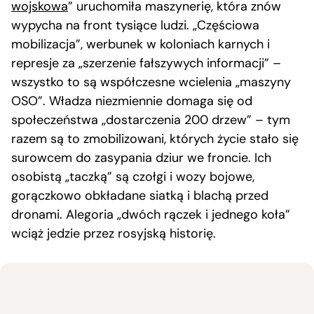
wojskowa
” uruchomiła maszynerię, która znów
wypycha na front tysiące ludzi. „Częściowa
mobilizacja”, werbunek w koloniach karnych i
represje za „szerzenie fałszywych informacji” –
wszystko to są współczesne wcielenia „maszyny
OSO”. Władza niezmiennie domaga się od
społeczeństwa „dostarczenia 200 drzew” – tym
razem są to zmobilizowani, których życie stało się
surowcem do zasypania dziur we froncie. Ich
osobistą „taczką” są czołgi i wozy bojowe,
gorączkowo obkładane siatką i blachą przed
dronami. Alegoria „dwóch rączek i jednego koła”
wciąż jedzie przez rosyjską historię.