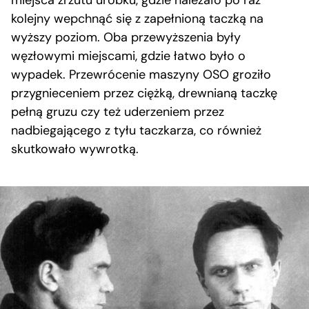
miejsca zrzutu urobku, gdzie należało po raz
kolejny wepchnąć się z zapełnioną taczką na
wyższy poziom. Oba przewyższenia były
węzłowymi miejscami, gdzie łatwo było o
wypadek. Przewrócenie maszyny OSO groziło
przygnieceniem przez ciężką, drewnianą taczkę
pełną gruzu czy też uderzeniem przez
nadbiegającego z tyłu taczkarza, co również
skutkowało wywrotką.