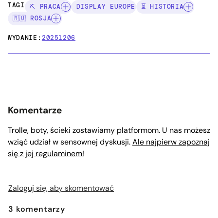
TAGI:
⛏️ PRACA
DISPLAY EUROPE
⏳ HISTORIA
🇷🇺 ROSJA
WYDANIE:
20251206
Komentarze
Trolle, boty, ścieki zostawiamy platformom. U nas możesz
wziąć udział w sensownej dyskusji.
Ale najpierw zapoznaj
się z jej regulaminem!
Zaloguj się, aby skomentować
3
komentarzy