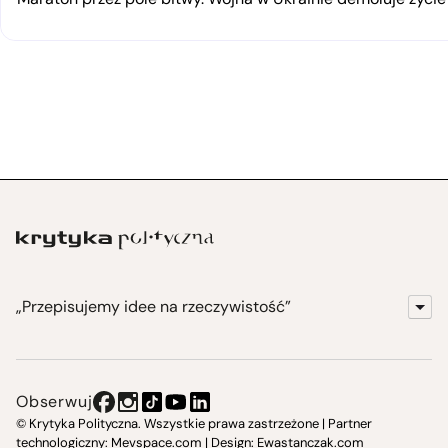
„Przepisujemy idee na rzeczywistość”
KrytykaPolityczna.pl
Wydawnictwo
Obserwuj
Instytut Krytyki Politycznej
© Krytyka Polityczna. Wszystkie prawa zastrzeżone | Partner
technologiczny:
Mevspace.com
| Design:
Ewastanczak.com