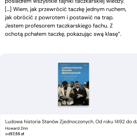
posiadłem wszystkie tajniki taczkarskiej wiedzy.
[…] Wiem, jak przewrócić taczkę jednym ruchem,
jak obrócić z powrotem i postawić na trap.
Jestem profesorem taczkarskiego fachu. Z
ochotą pchałem taczkę, pokazując swą klasę”.
Ludowa historia Stanów Zjednoczonych. Od roku 1492 do d
Howard Zinn
od
57,55
zł