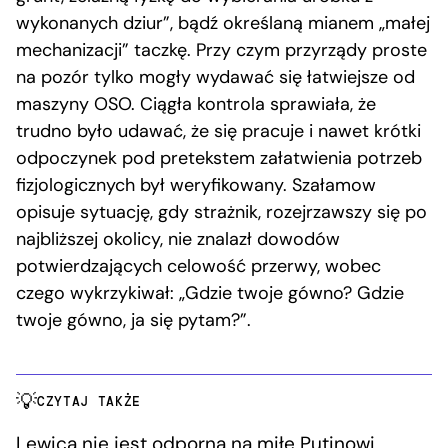
wykonanych dziur”, bądź określaną mianem „małej
mechanizacji” taczkę. Przy czym przyrządy proste
na pozór tylko mogły wydawać się łatwiejsze od
maszyny OSO. Ciągła kontrola sprawiała, że
trudno było udawać, że się pracuje i nawet krótki
odpoczynek pod pretekstem załatwienia potrzeb
fizjologicznych był weryfikowany. Szałamow
opisuje sytuację, gdy strażnik, rozejrzawszy się po
najbliższej okolicy, nie znalazł dowodów
potwierdzających celowość przerwy, wobec
czego wykrzykiwał: „Gdzie twoje gówno? Gdzie
twoje gówno, ja się pytam?”.
CZYTAJ TAKŻE
Lewica nie jest odporna na miłe Putinowi