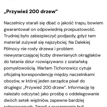
„Przywieź 200 drzew”
Naczelnicy starali się dbać o jakość trapu, bowiem
gwarantował on odpowiednią przepustowość.
Trudniej było zabezpieczyć podjazdy, gdyż tam
materiał zużywał się najszybciej. Na Dalekiej
Północy nie rosły drzewa i problem
niewystarczającej liczby drewnianych okrąglaków
do łatania dziur rozwiązywano z szatańską
pomysłowością. Warłam Tichonowicz cytuje
oficjalną korespondencję między naczelnikami
obozów, w której jeden zarządca pisał do
drugiego: „Przywieź 200 drzew”. Informację tę
należało odczytać jako prośbę o oddelegowanie
dwóch setek więźniów, zapewne bardziej
schorowanych. Zmarli z wyczerpania byli