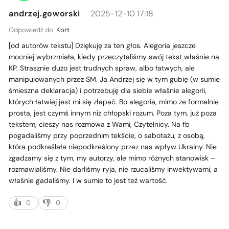
andrzej.goworski
2025-12-10 17:18
Odpowiedź do
Kort
[od autorów tekstu]
Dziękuję za ten głos. Alegoria jeszcze
mocniej wybrzmiała, kiedy przeczytaliśmy swój tekst właśnie na
KP. Strasznie dużo jest trudnych spraw, albo łatwych, ale
manipulowanych przez SM. Ja Andrzej się w tym gubię (w sumie
śmieszna deklaracja) i potrzebuję dla siebie właśnie alegorii,
których łatwiej jest mi się złapać. Bo alegoria, mimo że formalnie
prosta, jest czymś innym niż chłopski rozum. Poza tym, już poza
tekstem, cieszy nas rozmowa z Wami, Czytelnicy. Na fb
pogadaliśmy przy poprzednim tekście, o sabotażu, z osobą,
która podkreślała niepodkreślony przez nas wpływ Ukrainy. Nie
zgadzamy się z tym, my autorzy, ale mimo różnych stanowisk –
rozmawialiśmy. Nie darliśmy ryja, nie rzucaliśmy inwektywami, a
właśnie gadaliśmy. I w sumie to jest też wartość.
0
0