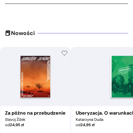
Nowości
Za późno na przebudzenie
Uberyzacja. O warunkac
Slavoj Žižek
Katarzyna Duda
od
24,95
zł
od
24,95
zł