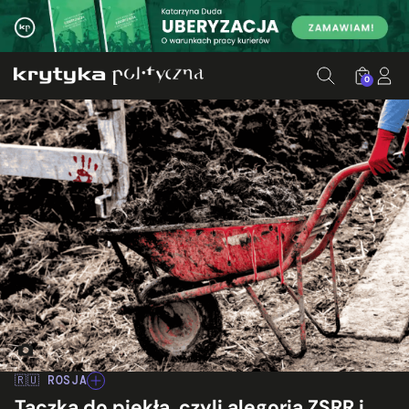
0
Źródło: Canva; Ed. KP
🇷🇺 ROSJA
Taczka do piekła, czyli alegoria ZSRR i