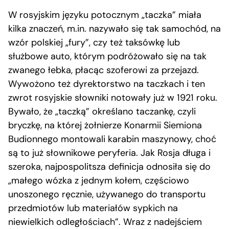
W rosyjskim języku potocznym „taczka” miała
kilka znaczeń, m.in. nazywało się tak samochód, na
wzór polskiej „fury”, czy też taksówkę lub
służbowe auto, którym podróżowało się na tak
zwanego łebka, płacąc szoferowi za przejazd.
Wywożono też dyrektorstwo na taczkach i ten
zwrot rosyjskie słowniki notowały już w 1921 roku.
Bywało, że „taczką” określano taczankę, czyli
bryczkę, na której żołnierze Konarmii Siemiona
Budionnego montowali karabin maszynowy, choć
są to już słownikowe peryferia. Jak Rosja długa i
szeroka, najpospolitsza definicja odnosiła się do
„małego wózka z jednym kołem, częściowo
unoszonego ręcznie, używanego do transportu
przedmiotów lub materiałów sypkich na
niewielkich odległościach”. Wraz z nadejściem