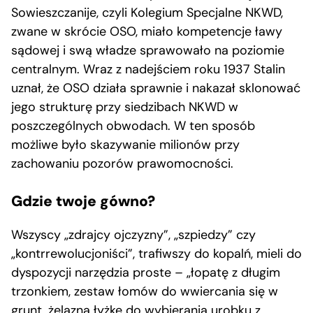
Sowieszczanije, czyli Kolegium Specjalne NKWD,
zwane w skrócie OSO, miało kompetencje ławy
sądowej i swą władze sprawowało na poziomie
centralnym. Wraz z nadejściem roku 1937 Stalin
uznał, że OSO działa sprawnie i nakazał sklonować
jego strukturę przy siedzibach NKWD w
poszczególnych obwodach. W ten sposób
możliwe było skazywanie milionów przy
zachowaniu pozorów prawomocności.
Gdzie twoje gówno?
Wszyscy „zdrajcy ojczyzny”, „szpiedzy” czy
„kontrrewolucjoniści”, trafiwszy do kopalń, mieli do
dyspozycji narzędzia proste – „łopatę z długim
trzonkiem, zestaw łomów do wwiercania się w
grunt, żelazną łyżkę do wybierania urobku z