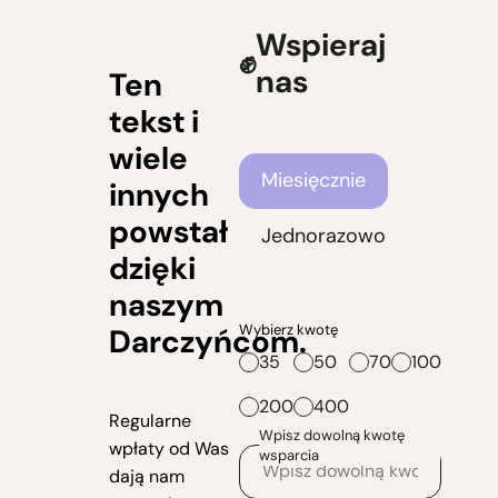
Wspieraj
nas
Ten
tekst i
wiele
Częstotliwość wsparcia
Miesięcznie
innych
powstał
Jednorazowo
dzięki
naszym
Wybierz kwotę
Darczyńcom.
35
50
70
100
200
400
Regularne
Wpisz dowolną kwotę
wpłaty od Was
wsparcia
dają nam