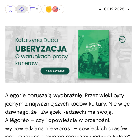
06.12.2025
3
2
Alegorie poruszają wyobraźnię. Przez wieki były
jednym z najważniejszych kodów kultury. Nic więc
dziwnego, że i Związek Radziecki ma swoją.
Allēgoréo – czyli opowieścią w przenośni,
wypowiedzianą nie wprost – sowieckich czasów
jest „maszyna z dwoma rączkami i jednym kołem”.