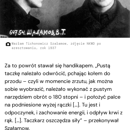
Warłam Tichonowicz Szałamow, zdjęcie NKWD po
aresztowaniu, rok 1937
Za to powrót stawał się handikapem. „Pustą
taczkę należało odwrócić, pchając kołem do
przodu – czyli w momencie zrzutu, jak można
sobie wyobrazić, należało wykonać z pustym
narzędziem obrót o 180 stopni – i położyć palce
na podniesione wyżej rączki […]. Tu jest i
odpoczynek, i zachowanie energii, i odpływ krwi z
rąk. […]. Taczkarz oszczędza siły” – przekonywał
Szałamow.