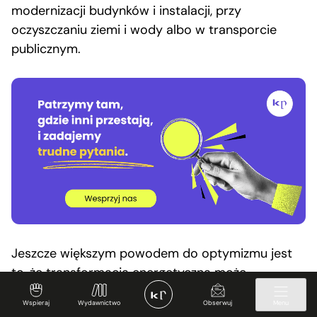
modernizacji budynków i instalacji, przy
oczyszczaniu ziemi i wody albo w transporcie
publicznym.
Jeszcze większym powodem do optymizmu jest
to, że transformacja energetyczna może
pociągnąć za sobą transformację społeczną. Daje
Wspieraj
Wydawnictwo
Obserwuj
Menu
niepowtarzalną okazję przekształcenia