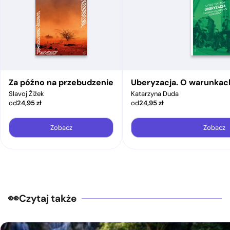
Za późno na przebudzenie
Uberyzacja. O warunkac
Slavoj Žižek
Katarzyna Duda
od
24,95
zł
od
24,95
zł
Zobacz
Zobacz
Czytaj także