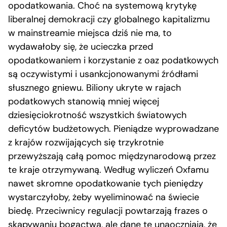
opodatkowania. Choć na systemową krytykę
liberalnej demokracji czy globalnego kapitalizmu
w mainstreamie miejsca dziś nie ma, to
wydawałoby się, że ucieczka przed
opodatkowaniem i korzystanie z oaz podatkowych
są oczywistymi i usankcjonowanymi źródłami
słusznego gniewu. Biliony ukryte w rajach
podatkowych stanowią mniej więcej
dziesięciokrotność wszystkich światowych
deficytów budżetowych. Pieniądze wyprowadzane
z krajów rozwijających się trzykrotnie
przewyższają całą pomoc międzynarodową przez
te kraje otrzymywaną. Według wyliczeń Oxfamu
nawet skromne opodatkowanie tych pieniędzy
wystarczyłoby, żeby wyeliminować na świecie
biedę. Przeciwnicy regulacji powtarzają frazes o
skapywaniu bogactwa, ale dane te unaoczniają, że