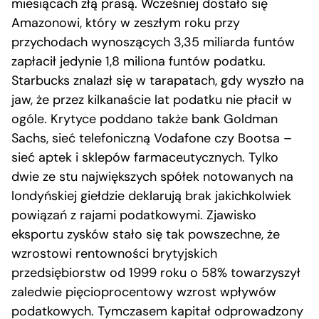
miesiącach złą prasą. Wcześniej dostało się
Amazonowi, który w zeszłym roku przy
przychodach wynoszących 3,35 miliarda funtów
zapłacił jedynie 1,8 miliona funtów podatku.
Starbucks znalazł się w tarapatach, gdy wyszło na
jaw, że przez kilkanaście lat podatku nie płacił w
ogóle. Krytyce poddano także bank Goldman
Sachs, sieć telefoniczną Vodafone czy Bootsa –
sieć aptek i sklepów farmaceutycznych. Tylko
dwie ze stu największych spółek notowanych na
londyńskiej giełdzie deklarują brak jakichkolwiek
powiązań z rajami podatkowymi. Zjawisko
eksportu zysków stało się tak powszechne, że
wzrostowi rentowności brytyjskich
przedsiębiorstw od 1999 roku o 58% towarzyszył
zaledwie pięcioprocentowy wzrost wpływów
podatkowych. Tymczasem kapitał odprowadzony