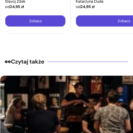
Slavoj Žižek
Katarzyna Duda
od
24,95
zł
od
24,95
zł
Zobacz
Zobacz
Czytaj także