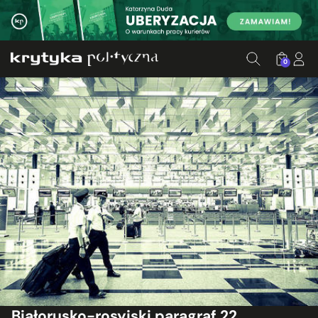
0
Białorusko-rosyjski paragraf 22