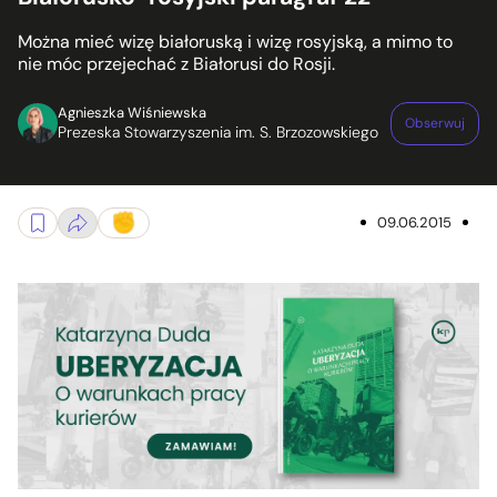
Można mieć wizę białoruską i wizę rosyjską, a mimo to
nie móc przejechać z Białorusi do Rosji.
Agnieszka Wiśniewska
Obserwuj
Prezeska Stowarzyszenia im. S. Brzozowskiego
09.06.2015