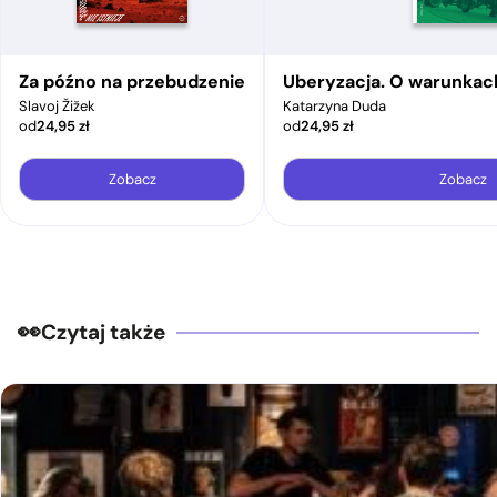
Za późno na przebudzenie
Uberyzacja. O warunkac
Slavoj Žižek
Katarzyna Duda
od
24,95
zł
od
24,95
zł
Zobacz
Zobacz
Czytaj także